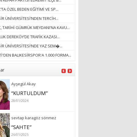
 REFAH PARTİSİ EDREMİT İLÇE B...
ÖZLERKEN…”
’TA ÖZEL BEDEN EĞİTİMİ VE SP...
23/11/2025
Fatma Aker
İR ÜNİVERSİTESİ’NDEN TERCİH...
“Ne çok şey oldu
K, TARİHİ GÜMRÜK MEYDANI'NA KAVU...
unutulmaması gereken”
UK DEREKÖY’DE TRAFİK KAZASI...
28/01/2024
SİR ÜNİVERSİTESİ’NDE YAZ SEM�...
Hüseyin Ergül
İ'DEN BALIKESİRSPOR'A 1.000 FORMA...
“AKIL GÖZÜ”
13/03/2026
lar
Ayşegül Akay
“KURTULDUM”
28/01/2024
sevtap karagöz sönmez
“SAHTE”
26/01/2025