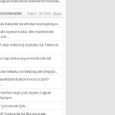
aşkanı Kahraman Edremit Körfezinde...
28/01/2024
Hüseyin Ergül
.
.
orumlananlar
Bugün
Bu Hafta
Bu Ay
“AKIL GÖZÜ”
k Bakanlık tarafından kısırlaştırılıyor...
13/03/2026
aki siyanür kadar altın madeninde
yok ...
Ayşegül Akay
T ADD YÜRÜYÜŞ GURUBU İLE TARİH VE
“KURTULDUM”
28/01/2024
e Yapı Dekorasyon Körfez’de tek
.
AM SIRMALI VATANDAŞLARI DİNLEDİ...
EHİR’DEN BURSA’YA KOCA SEYİT
..
Körfezi Yeşil Çizik Zeytini Coğrafi
Büyüyor...
 ÇOCUKLAR İÇİN ...
 Türkiye’de bir ilke imza attı...