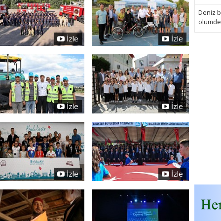
Deniz bi
ölümden 
İzle
İzle
İzle
İzle
İzle
İzle