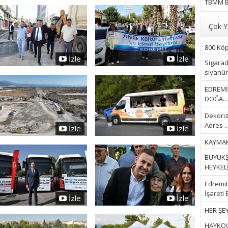
TBMM B
Çok Y
800 Köpe
İzle
İzle
Sigarad
siyanür 
EDREMİ
DOĞA...
Dekoriz
Adres ..
İzle
İzle
KAYMAK
BÜYÜKŞ
HEYKELİ.
Edremit 
İşareti 
İzle
İzle
HER ŞEY
HAYKOOP