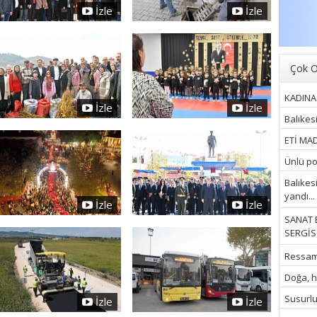
İzle
İzle
Çok O
KADINA 
İzle
İzle
Balıkes
ETİ MAD
Ünlü pop
Balıkes
yandı...
İzle
İzle
SANAT 
SERGİSİ
Ressam İ
Doğa, hu
Susurluk
İzle
İzle