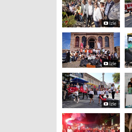
İzle
İzle
İzle