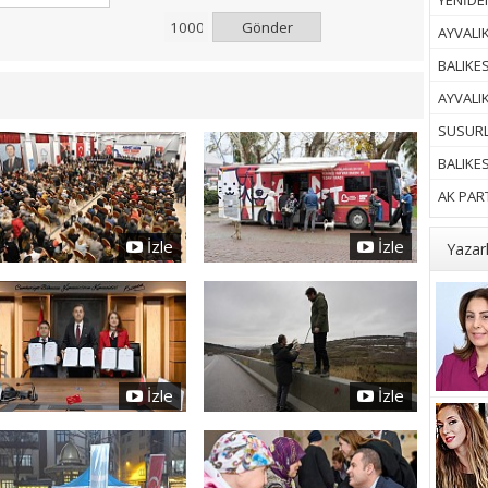
YENİDEN
Gönder
AYVALIK
BALIKES
AYVALI
SUSURL
BALIKE
AK PART
İzle
İzle
Yazar
İzle
İzle