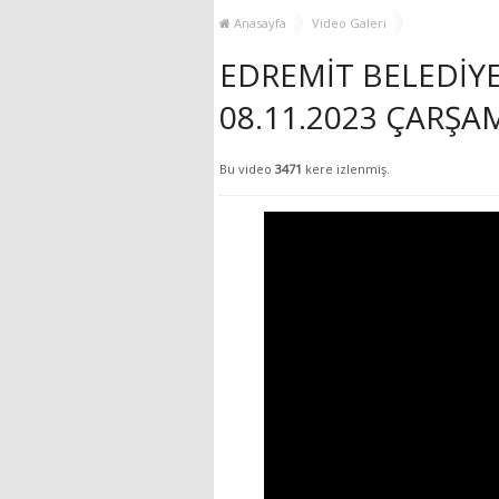
YENİ HİZMET BİNASI
Anasayfa
Video Galeri
AÇILIYOR!
EDREMİT BELEDİYES
08.11.2023 ÇARŞA
Bu video
3471
kere izlenmiş.