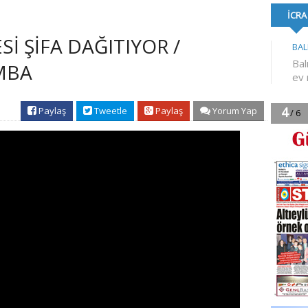
FORMA DESTE
İ ŞİFA DAĞITIYOR /
MBA
Paylaş
Tweetle
Paylaş
Yorum Yap