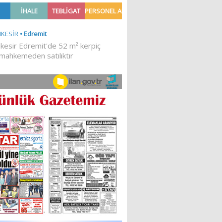
Ğİ!
İLKESEL BİR DURUŞTUR’
Sibel Atam
“18 Mart Çanakkale
Zaferi” Denildiğinde Ne