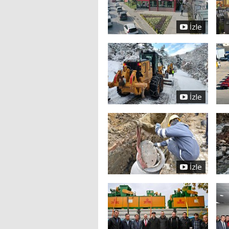
İzle
İzle
İzle