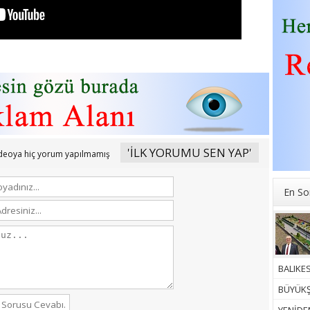
'İLK YORUMU SEN YAP'
ideoya hiç yorum yapılmamış
En So
BALIKES
BÜYÜKŞ