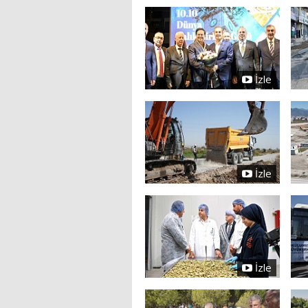
İzle
İzle
İzle