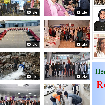
İzle
İzle
İzle
İzle
İzle
İzle