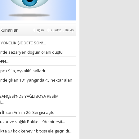
07/04/2026
Fatma Zehra Köseley
MUSTAFA KEMALİN
KAĞNISI
.
.
kunanlar
Bugün
Bu Hafta
Bu Ay
07/04/2026
YÖNELİK ŞİDDETE SON!...
Mehmet Çağ
ir’de sezaryen doğum oranı düştü ...
“BEDEN VE RUH
EN...
BÜTÜNLÜĞÜ...”
çu Sıla, Ayvalık’ı salladı...
18/03/2023
ir’de çıkan 181 yangında 45 hektar alan
İlknur Solmaz Çoban
“DOĞANIN GÜLEÇ
BAHÇESİ’NDE YAĞLI BOYA RESİM
YAĞMURLARINI
...
ÖZLERKEN…”
hsan Arı’nın 26. Sergisi açıldı...
23/11/2025
Fatma Aker
zur ve sağlık Balıkesir’de birleşti...
“Ne çok şey oldu
’ta 67 kök kenevir bitkisi ele geçirildi...
unutulmaması gereken”