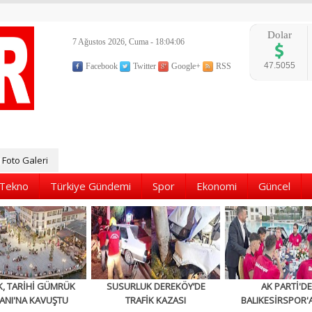
Dolar
7 Ağustos 2026, Cuma - 18:04:07
47.5055
Facebook
Twitter
Google+
RSS
Foto Galeri
Tekno
Türkiye Gündemi
Spor
Ekonomi
Güncel
K, TARİHİ GÜMRÜK
SUSURLUK DEREKÖY’DE
AK PARTİ'D
ANI'NA KAVUŞTU
TRAFİK KAZASI
BALIKESİRSPOR'A