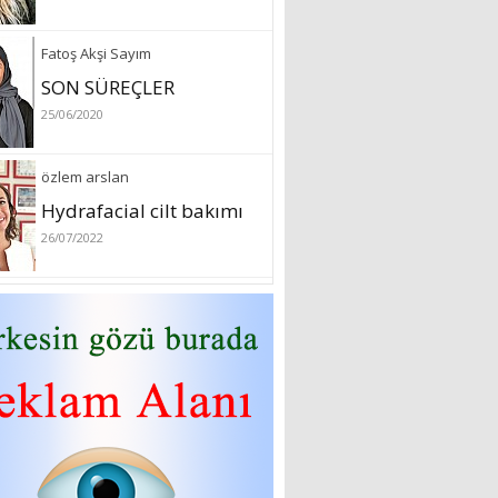
Fatoş Akşi Sayım
SON SÜREÇLER
25/06/2020
özlem arslan
Hydrafacial cilt bakımı
26/07/2022
Sibel Atam
“18 Mart Çanakkale
Zaferi” Denildiğinde Ne
Anlıyoruz?
18/03/2024
Aleyna Gürsoy
“GELİŞ VE GİDİŞLERİN
ARASINDA...”