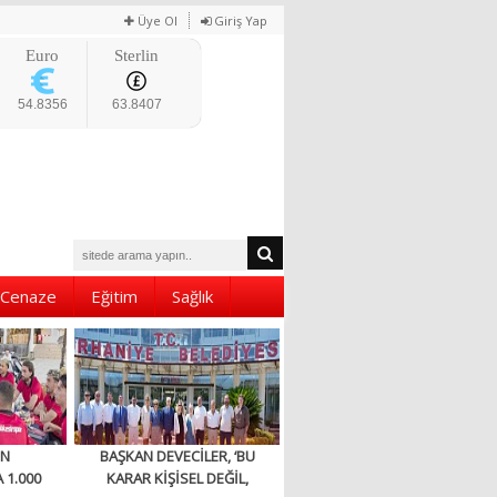
Üye Ol
Giriş Yap
Euro
Sterlin
54.8356
63.8407
Cenaze
Eğitim
Sağlık
EN
BAŞKAN DEVECİLER, ‘BU
 1.000
KARAR KİŞİSEL DEĞİL,