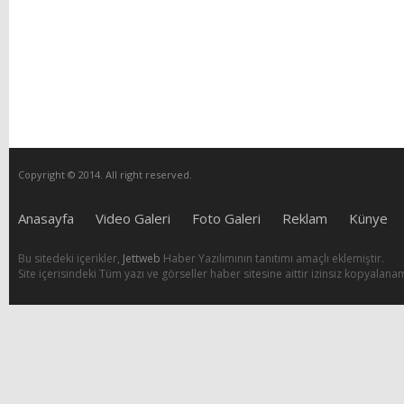
Copyright © 2014. All right reserved.
Anasayfa
Video Galeri
Foto Galeri
Reklam
Künye
Bu sitedeki içerikler,
Jettweb
Haber Yazılımının tanıtımı amaçlı eklemiştir.
Site içerisindeki Tüm yazı ve görseller haber sitesine aittir izinsiz kopyalana