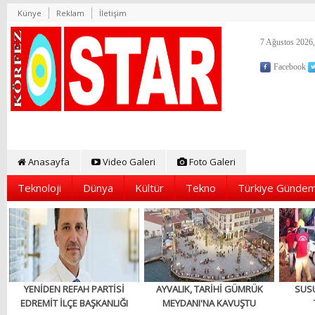
Künye
Reklam
İletişim
7 Ağustos 2026,
Facebook
Anasayfa
Video Galeri
Foto Galeri
Teknoloji
Dünya
Kültür
Tekno
Türkiye Gündem
YENİDEN REFAH PARTİSİ
AYVALIK, TARİHİ GÜMRÜK
SUS
EDREMİT İLÇE BAŞKANLIĞI
MEYDANI'NA KAVUŞTU