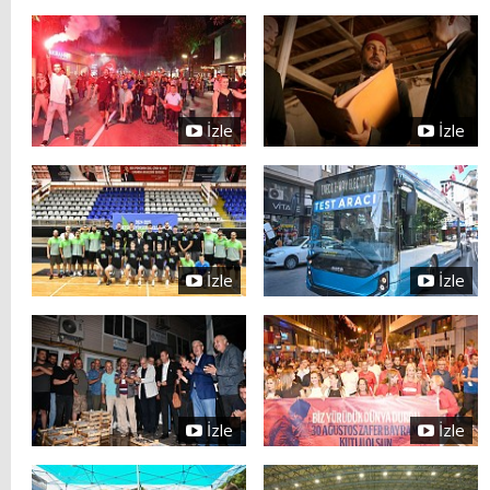
İzle
İzle
İzle
İzle
İzle
İzle