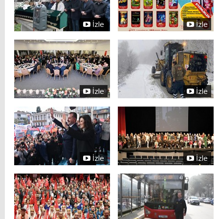
İzle
İzle
İzle
İzle
İzle
İzle