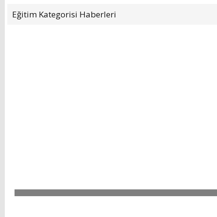
YENİ HİZMET BİNASI
AÇILIYOR!
Eğitim
Kategorisi Haberleri