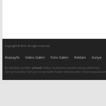
Copyright © 2014. All right reserved.
Anasayfa
Video Galeri
Foto Galeri
Reklam
Künye
Bu sitedeki içerikler,
Jettweb
Haber Yazılımının tanıtımı amaçlı eklemiştir.
Site içerisindeki Tüm yazı ve görseller haber sitesine aittir izinsiz kopyalana