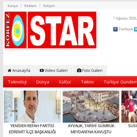
Künye
Reklam
İletişim
7 Ağustos 2026,
Facebook
Anasayfa
Video Galeri
Foto Galeri
Teknoloji
Dünya
Kültür
Tekno
Türkiye Gündem
YENİDEN REFAH PARTİSİ
AYVALIK, TARİHİ GÜMRÜK
SUS
EDREMİT İLÇE BAŞKANLIĞI
MEYDANI'NA KAVUŞTU