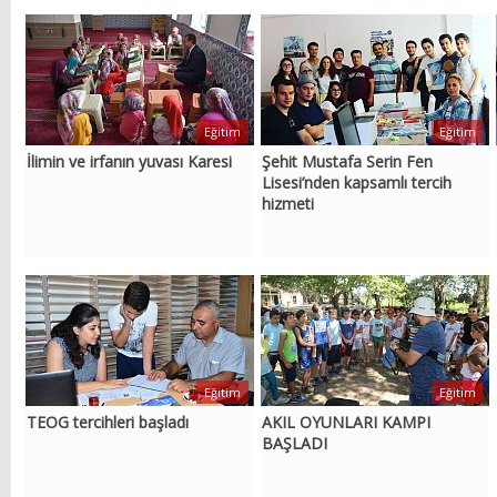
Eğitim
Eğitim
İlimin ve irfanın yuvası Karesi
Şehit Mustafa Serin Fen
Lisesi’nden kapsamlı tercih
hizmeti
Eğitim
Eğitim
TEOG tercihleri başladı
AKIL OYUNLARI KAMPI
BAŞLADI