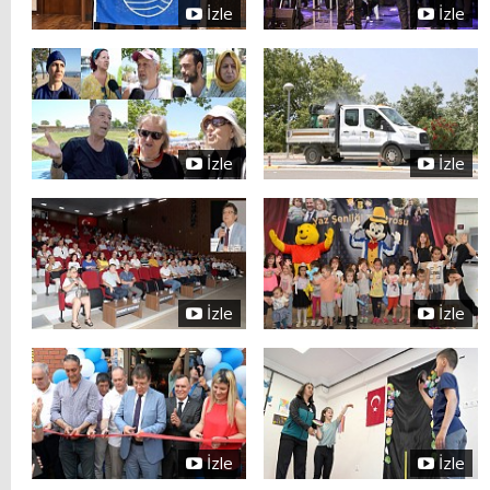
İzle
İzle
İzle
İzle
İzle
İzle
İzle
İzle