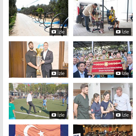
İzle
İzle
İzle
İzle
İzle
İzle