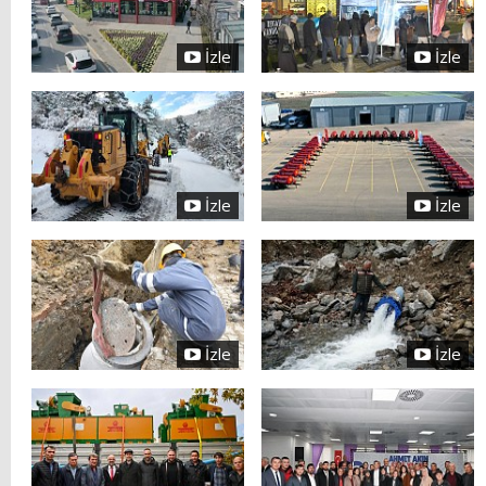
İzle
İzle
İzle
İzle
İzle
İzle