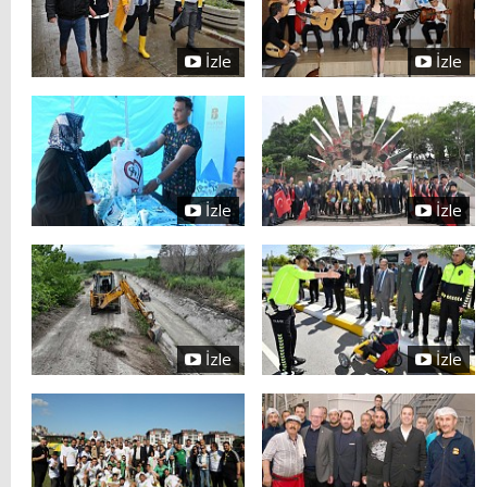
İzle
İzle
İzle
İzle
İzle
İzle