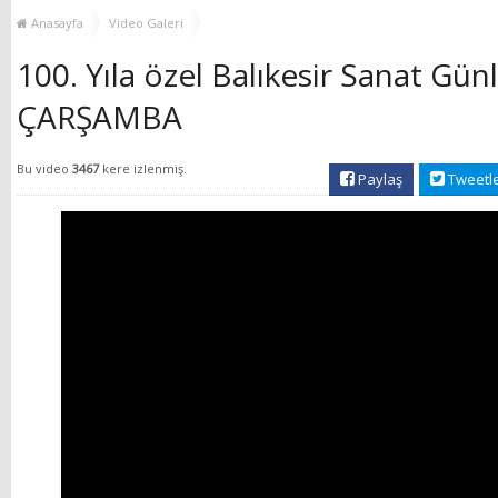
YENİ HİZMET BİNASI
Anasayfa
Video Galeri
AÇILIYOR!
100. Yıla özel Balıkesir Sanat Gün
ÇARŞAMBA
Bu video
3467
kere izlenmiş.
Paylaş
Tweetl