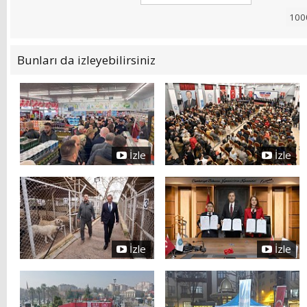
Bunları da izleyebilirsiniz
İzle
İzle
İzle
İzle