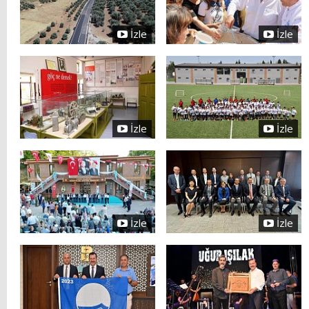
İzle
İzle
İzle
İzle
İzle
İzle