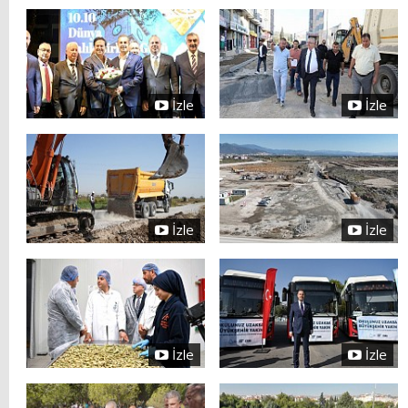
İzle
İzle
İzle
İzle
İzle
İzle