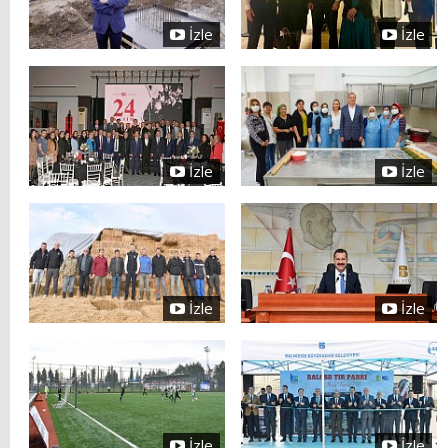
İzle
İzle
İzle
İzle
İzle
İzle
İzle
İzle