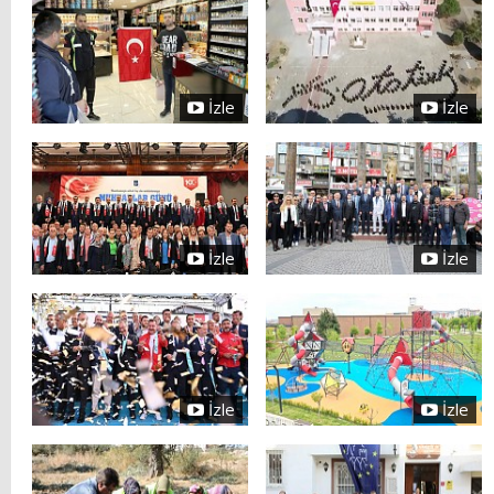
İzle
İzle
İzle
İzle
İzle
İzle