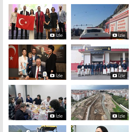
İzle
İzle
İzle
İzle
İzle
İzle