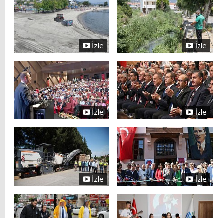
İzle
İzle
İzle
İzle
İzle
İzle