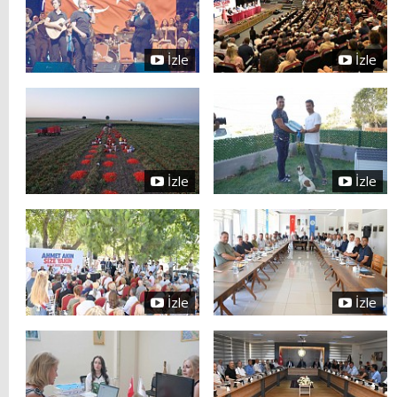
İzle
İzle
İzle
İzle
İzle
İzle