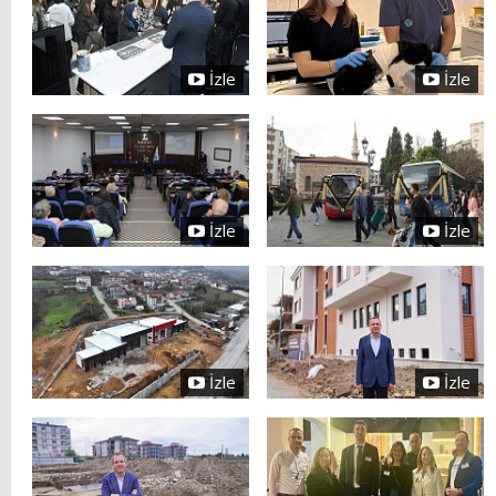
İzle
İzle
İzle
İzle
İzle
İzle