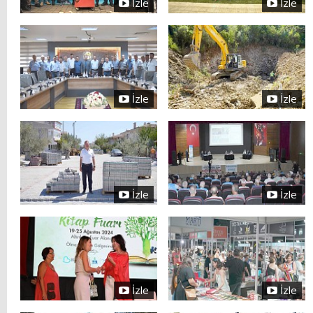
İzle
İzle
İzle
İzle
İzle
İzle
İzle
İzle