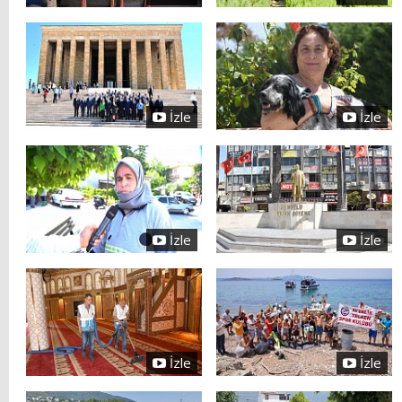
İzle
İzle
İzle
İzle
İzle
İzle