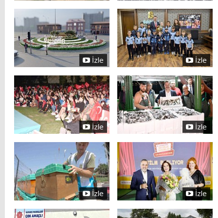
İzle
İzle
İzle
İzle
İzle
İzle