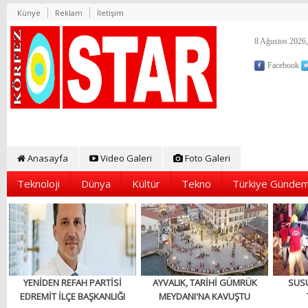
Künye
Reklam
İletişim
8 Ağustos 2026,
Facebook
Anasayfa
Video Galeri
Foto Galeri
Teknoloji
Dünya
Kültür
Tekno
Türkiye Gündem
YENİDEN REFAH PARTİSİ
AYVALIK, TARİHİ GÜMRÜK
SUS
EDREMİT İLÇE BAŞKANLIĞI
MEYDANI'NA KAVUŞTU