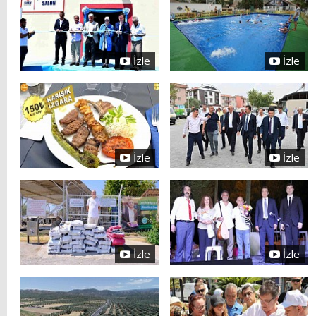
İzle
İzle
İzle
İzle
İzle
İzle