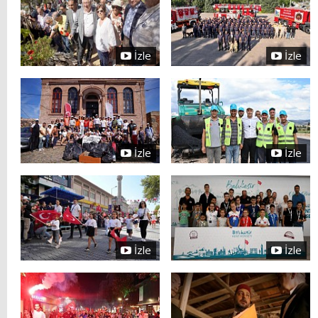
İzle
İzle
İzle
İzle
İzle
İzle