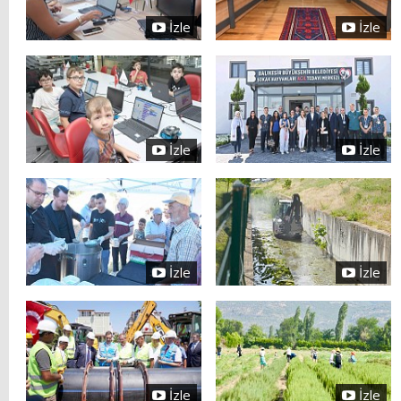
İzle
İzle
İzle
İzle
İzle
İzle
İzle
İzle