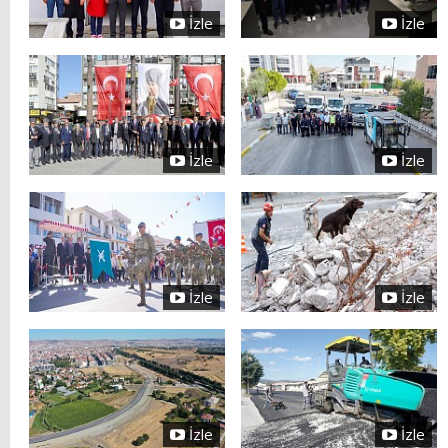
İzle
İzle
İzle
İzle
İzle
İzle
İzle
İzle