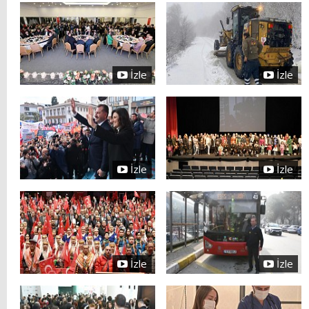
İzle
İzle
İzle
İzle
İzle
İzle