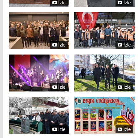
İzle
İzle
İzle
İzle
İzle
İzle
İzle
İzle