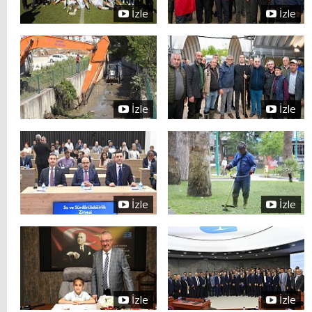
İzle
İzle
İzle
İzle
İzle
İzle
İzle
İzle