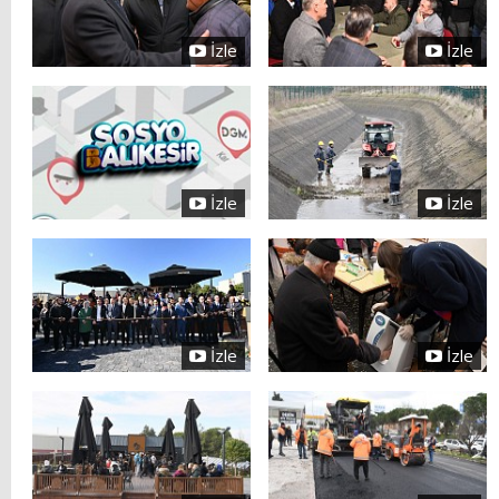
İzle
İzle
İzle
İzle
İzle
İzle