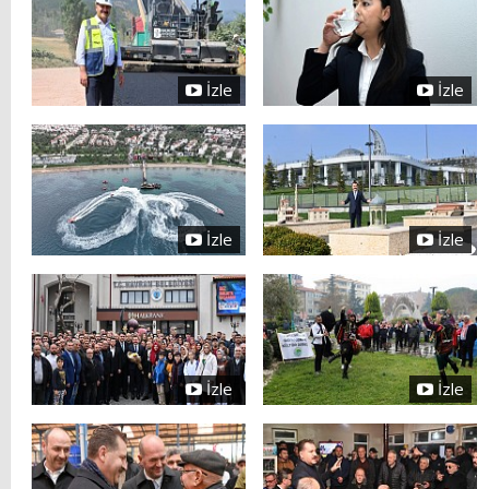
İzle
İzle
İzle
İzle
İzle
İzle