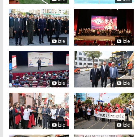
İzle
İzle
İzle
İzle
İzle
İzle