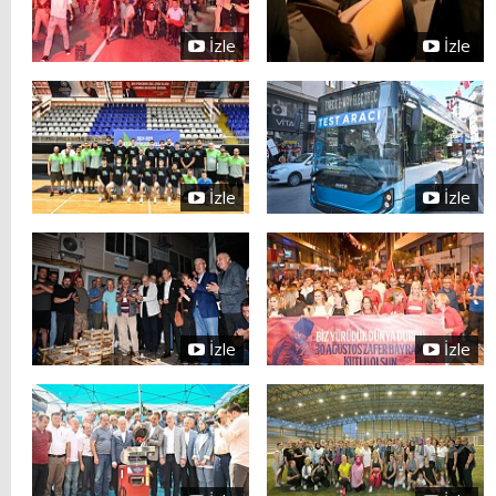
İzle
İzle
İzle
İzle
İzle
İzle