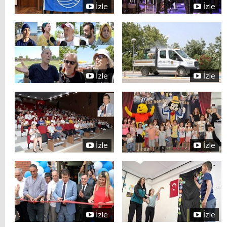
İzle
İzle
İzle
İzle
İzle
İzle
İzle
İzle