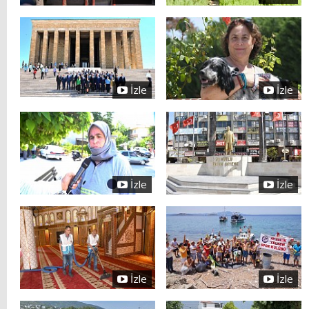
İzle
İzle
İzle
İzle
İzle
İzle