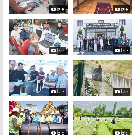
İzle
İzle
İzle
İzle
İzle
İzle
İzle
İzle