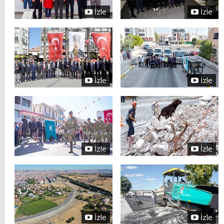
İzle
İzle
İzle
İzle
İzle
İzle
İzle
İzle