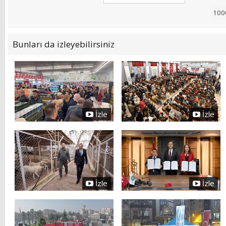
Bunları da izleyebilirsiniz
İzle
İzle
İzle
İzle