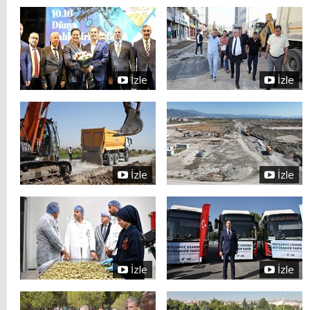
İzle
İzle
İzle
İzle
İzle
İzle