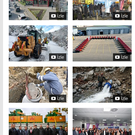
İzle
İzle
İzle
İzle
İzle
İzle