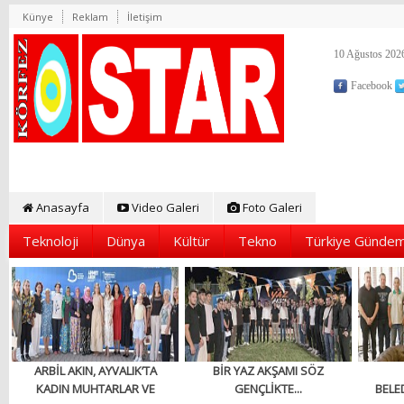
Künye
Reklam
İletişim
10 Ağustos 2026
Facebook
Anasayfa
Video Galeri
Foto Galeri
Teknoloji
Dünya
Kültür
Tekno
Türkiye Gündem
ARBİL AKIN, AYVALIK’TA
BİR YAZ AKŞAMI SÖZ
KADIN MUHTARLAR VE
GENÇLİKTE...
BELED