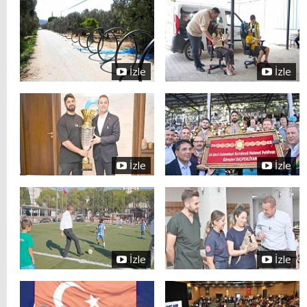
İzle
İzle
İzle
İzle
İzle
İzle