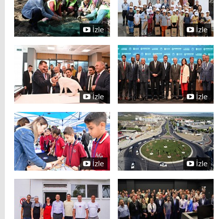
İzle
İzle
İzle
İzle
İzle
İzle