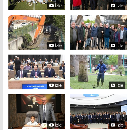
İzle
İzle
İzle
İzle
İzle
İzle
İzle
İzle