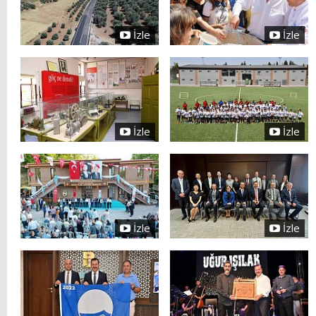
İzle
İzle
İzle
İzle
İzle
İzle