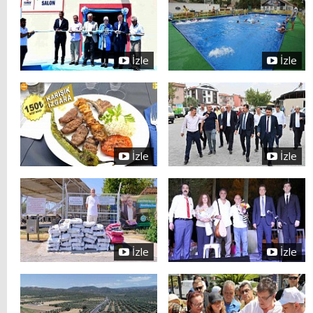
İzle
İzle
İzle
İzle
İzle
İzle