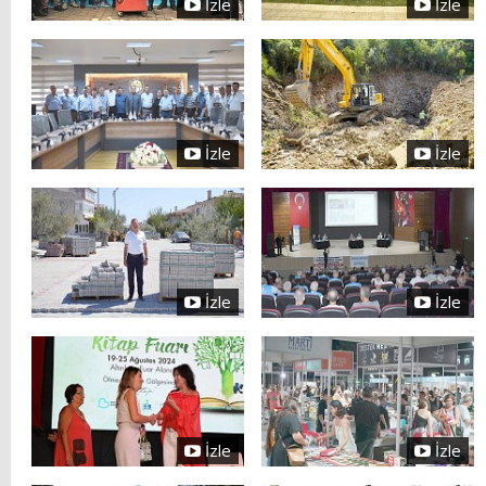
İzle
İzle
İzle
İzle
İzle
İzle
İzle
İzle