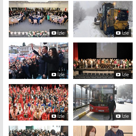
İzle
İzle
İzle
İzle
İzle
İzle