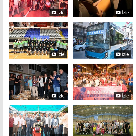
İzle
İzle
İzle
İzle
İzle
İzle