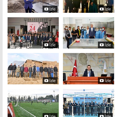
İzle
İzle
İzle
İzle
İzle
İzle
İzle
İzle