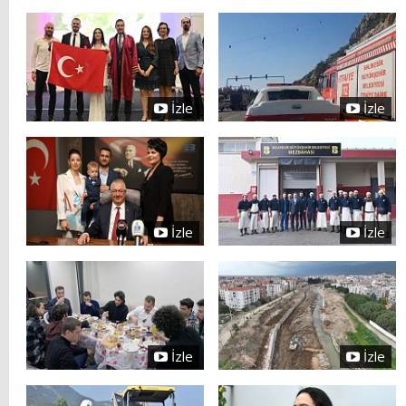
İzle
İzle
İzle
İzle
İzle
İzle