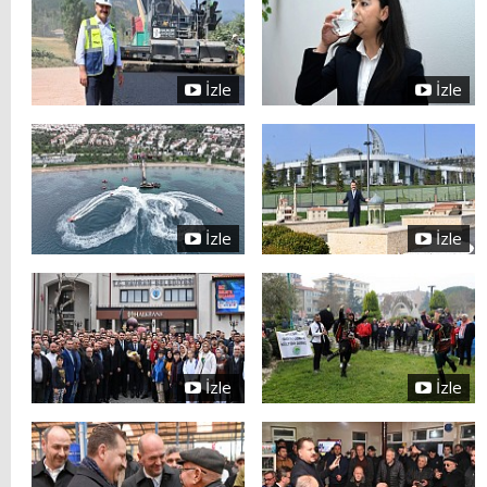
İzle
İzle
İzle
İzle
İzle
İzle