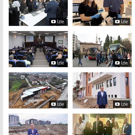
İzle
İzle
İzle
İzle
İzle
İzle