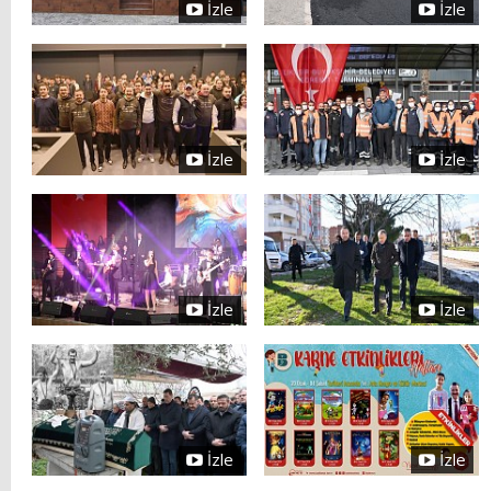
İzle
İzle
İzle
İzle
İzle
İzle
İzle
İzle