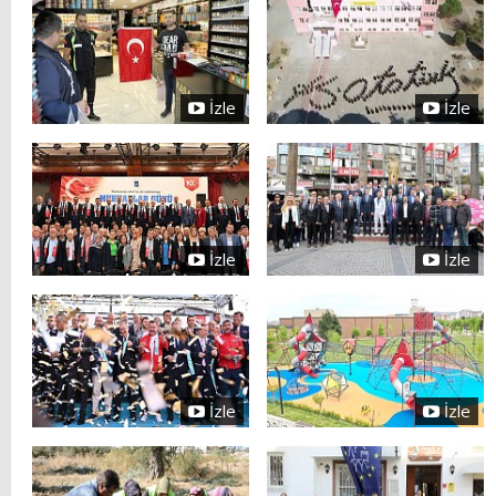
İzle
İzle
İzle
İzle
İzle
İzle