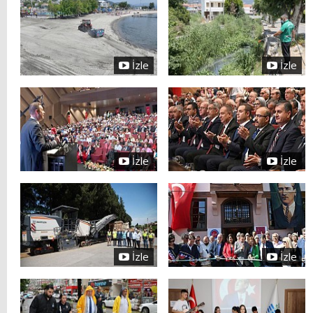
İzle
İzle
İzle
İzle
İzle
İzle