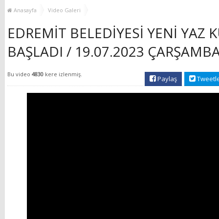
MUHTAR EŞLERİYLE
TOP
Anasayfa
Video Galeri
BULUŞTU
EDREMİT BELEDİYESİ YENİ YAZ 
BAŞLADI / 19.07.2023 ÇARŞAMB
Bu video
4830
kere izlenmiş.
Paylaş
Tweetl