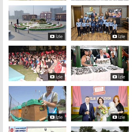
İzle
İzle
İzle
İzle
İzle
İzle