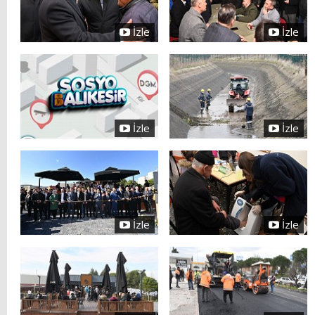
İzle
İzle
İzle
İzle
İzle
İzle