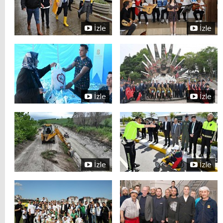
İzle
İzle
İzle
İzle
İzle
İzle