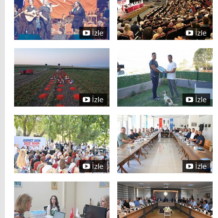
İzle
İzle
İzle
İzle
İzle
İzle