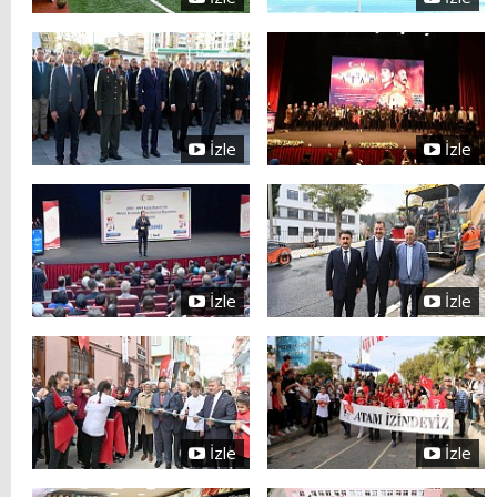
İzle
İzle
İzle
İzle
İzle
İzle