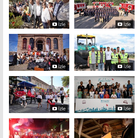
İzle
İzle
İzle
İzle
İzle
İzle