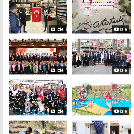
İzle
İzle
İzle
İzle
İzle
İzle