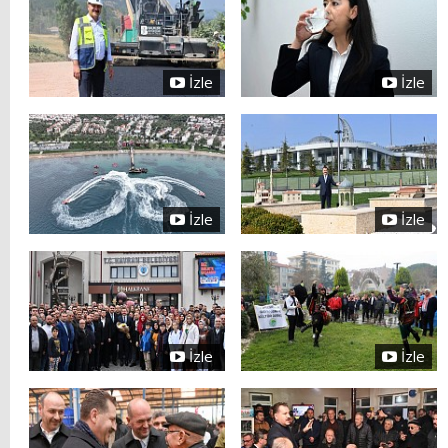
İzle
İzle
İzle
İzle
İzle
İzle