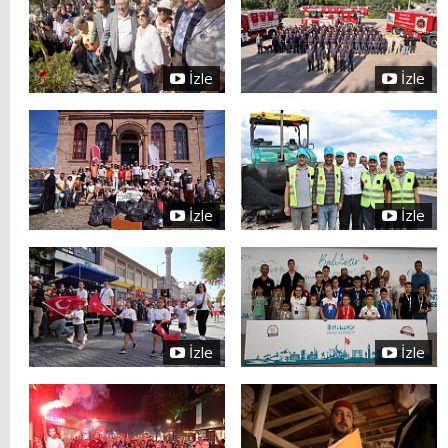
İzle
İzle
İzle
İzle
İzle
İzle