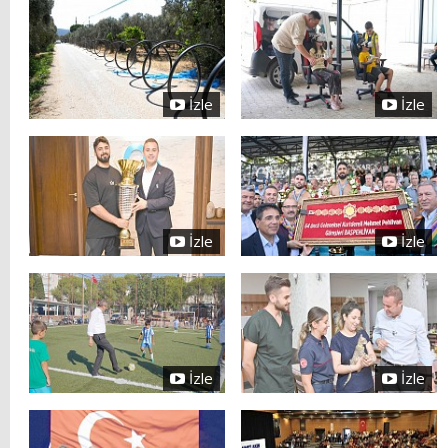
İzle
İzle
İzle
İzle
İzle
İzle