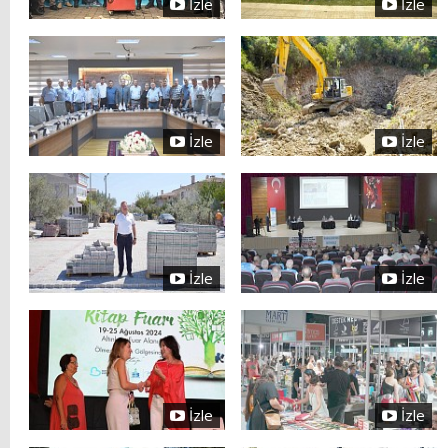
İzle
İzle
İzle
İzle
İzle
İzle
İzle
İzle