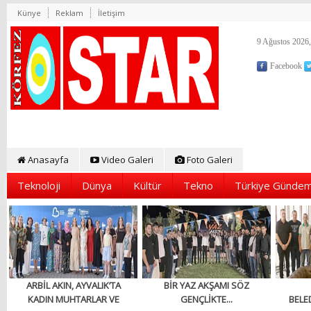
Künye
Reklam
İletişim
9 Ağustos 2026,
Facebook
Anasayfa
Video Galeri
Foto Galeri
Teknoloji
Dünya
Kültür
Tekno
Türkiye Gündem
ARBİL AKIN, AYVALIK’TA
BİR YAZ AKŞAMI SÖZ
KADIN MUHTARLAR VE
GENÇLİKTE...
BELED