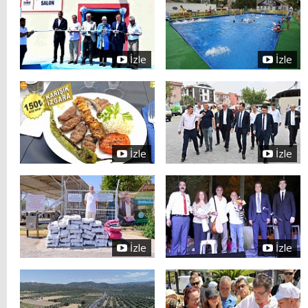
İzle
İzle
İzle
İzle
İzle
İzle