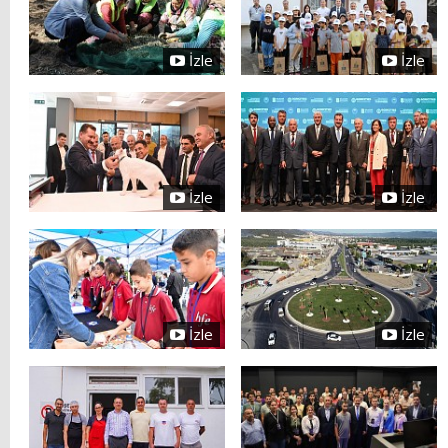
İzle
İzle
İzle
İzle
İzle
İzle