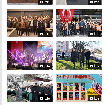
İzle
İzle
İzle
İzle
İzle
İzle
İzle
İzle