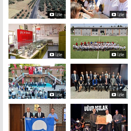
İzle
İzle
İzle
İzle
İzle
İzle