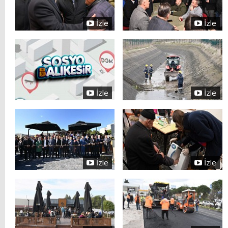
İzle
İzle
İzle
İzle
İzle
İzle