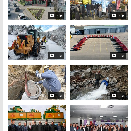
İzle
İzle
İzle
İzle
İzle
İzle