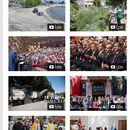
İzle
İzle
İzle
İzle
İzle
İzle