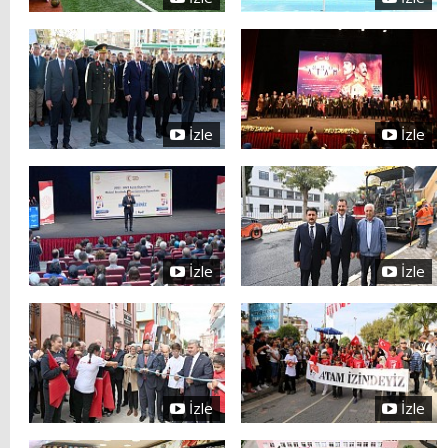
İzle
İzle
İzle
İzle
İzle
İzle