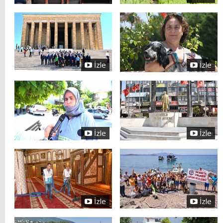
İzle
İzle
İzle
İzle
İzle
İzle