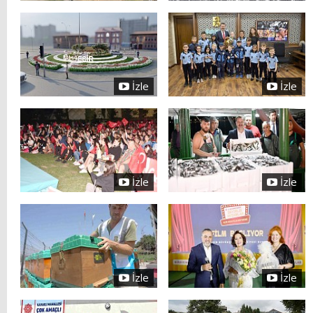
İzle
İzle
İzle
İzle
İzle
İzle