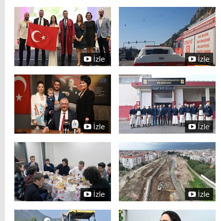
İzle
İzle
İzle
İzle
İzle
İzle