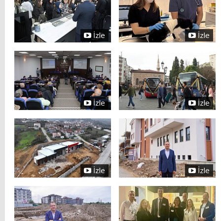
İzle
İzle
İzle
İzle
İzle
İzle