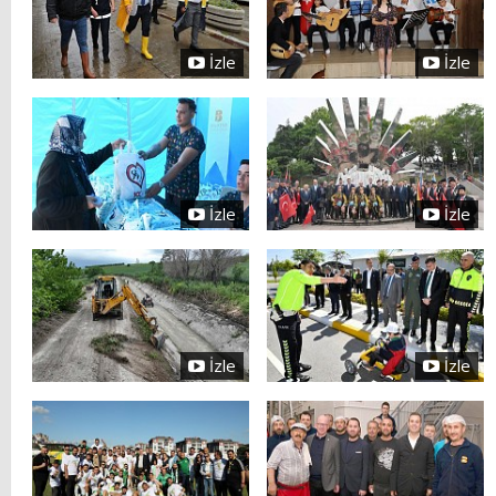
İzle
İzle
İzle
İzle
İzle
İzle