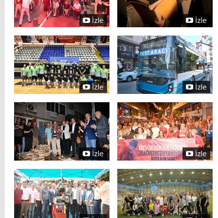
İzle
İzle
İzle
İzle
İzle
İzle