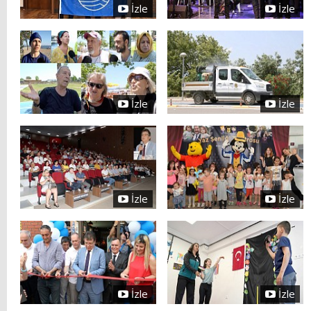
İzle
İzle
İzle
İzle
İzle
İzle
İzle
İzle