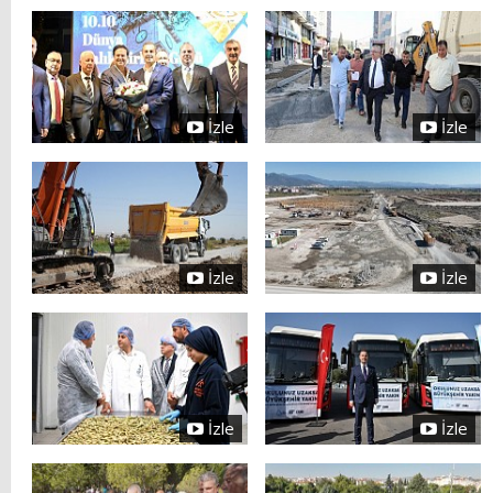
İzle
İzle
İzle
İzle
İzle
İzle