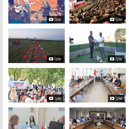
İzle
İzle
İzle
İzle
İzle
İzle