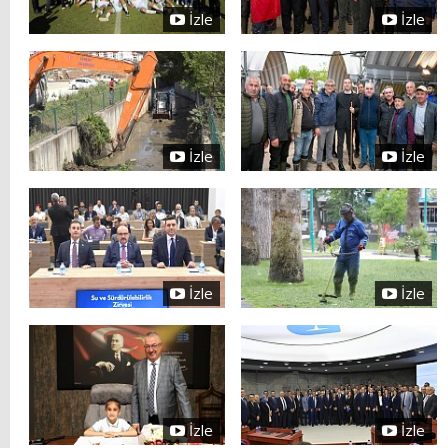
İzle
İzle
İzle
İzle
İzle
İzle
İzle
İzle