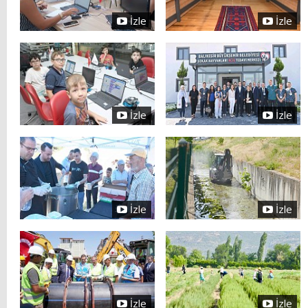
İzle
İzle
İzle
İzle
İzle
İzle
İzle
İzle