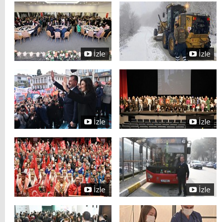
İzle
İzle
İzle
İzle
İzle
İzle