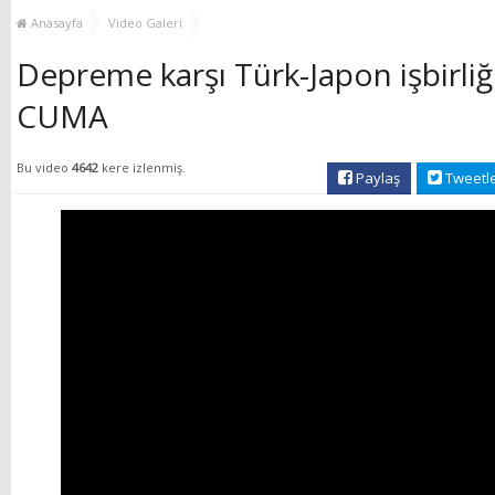
MUHTAR EŞLERİYLE
TOP
Anasayfa
Video Galeri
BULUŞTU
Depreme karşı Türk-Japon işbirliğ
CUMA
Bu video
4642
kere izlenmiş.
Paylaş
Tweetl