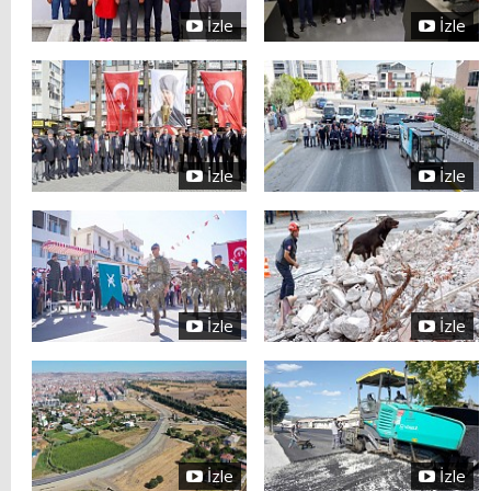
İzle
İzle
İzle
İzle
İzle
İzle
İzle
İzle