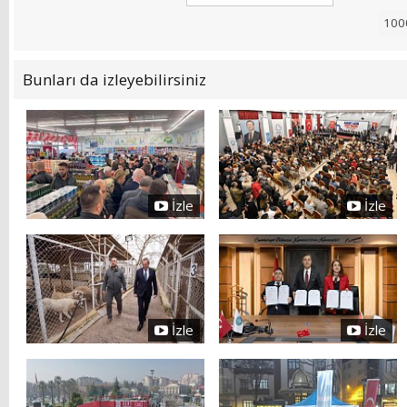
Bunları da izleyebilirsiniz
İzle
İzle
İzle
İzle