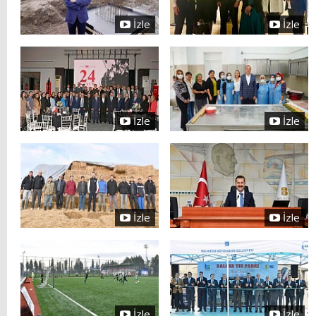
İzle
İzle
İzle
İzle
İzle
İzle
İzle
İzle