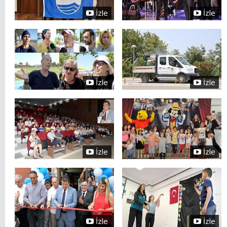
İzle
İzle
İzle
İzle
İzle
İzle
İzle
İzle