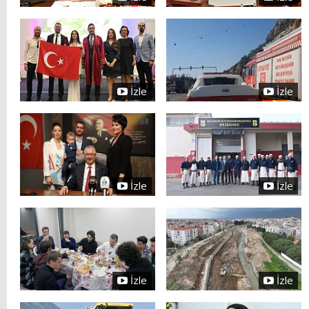
İzle
İzle
İzle
İzle
İzle
İzle