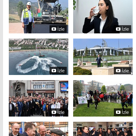
İzle
İzle
İzle
İzle
İzle
İzle