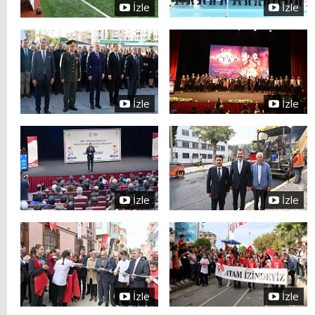
İzle
İzle
İzle
İzle
İzle
İzle
İzle
İzle