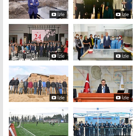
İzle
İzle
İzle
İzle
İzle
İzle