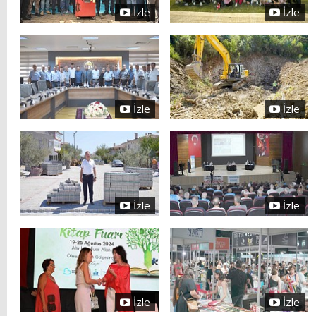
İzle
İzle
İzle
İzle
İzle
İzle
İzle
İzle