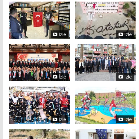
İzle
İzle
İzle
İzle
İzle
İzle