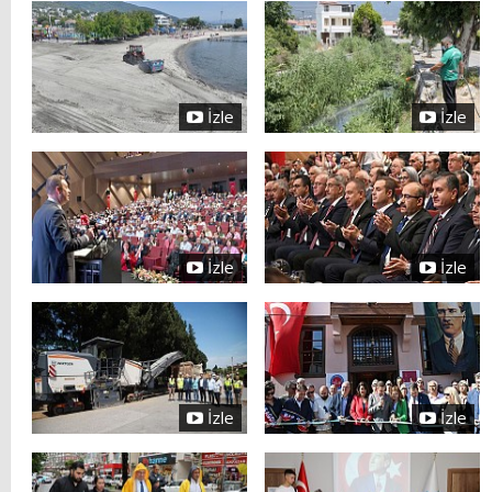
İzle
İzle
İzle
İzle
İzle
İzle