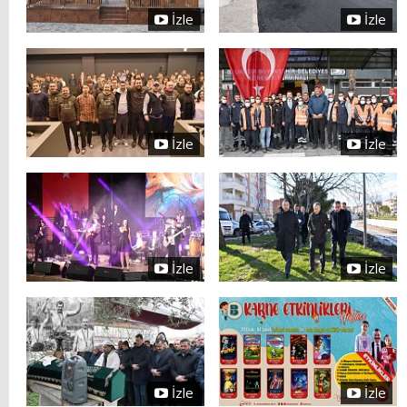
İzle
İzle
İzle
İzle
İzle
İzle
İzle
İzle