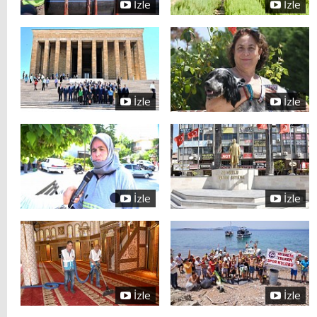
İzle
İzle
İzle
İzle
İzle
İzle
İzle
İzle