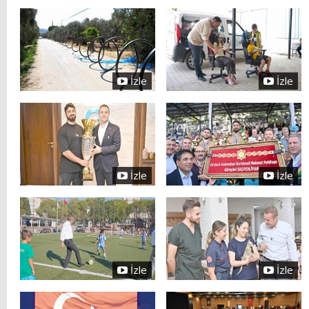
İzle
İzle
İzle
İzle
İzle
İzle