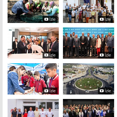
İzle
İzle
İzle
İzle
İzle
İzle