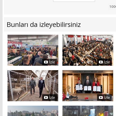
Bunları da izleyebilirsiniz
İzle
İzle
İzle
İzle