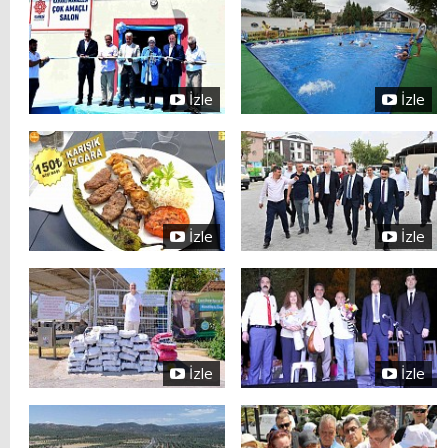
İzle
İzle
İzle
İzle
İzle
İzle