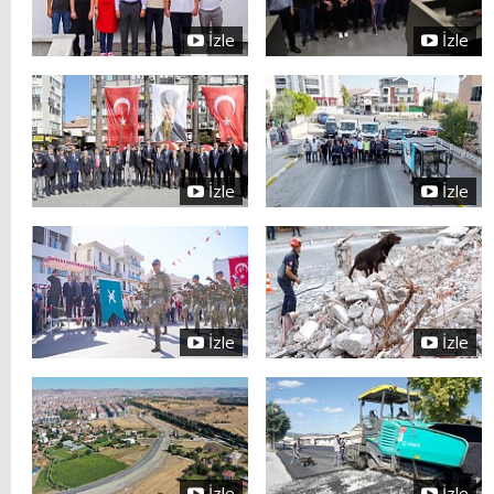
İzle
İzle
İzle
İzle
İzle
İzle
İzle
İzle