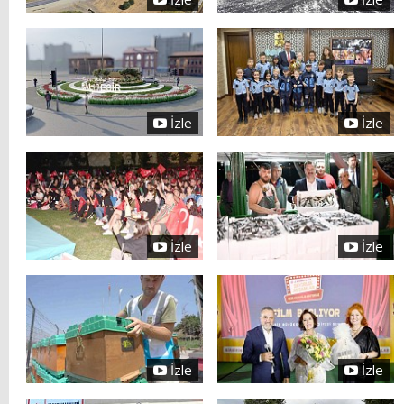
İzle
İzle
İzle
İzle
İzle
İzle