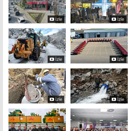
İzle
İzle
İzle
İzle
İzle
İzle