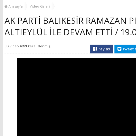
YENİ HİZMET BİNASI
Anasayfa
Video Galeri
AÇILIYOR!
AK PARTİ BALIKESİR RAMAZAN 
ALTIEYLÜL İLE DEVAM ETTİ / 19.
Bu video
4699
kere izlenmiş.
Paylaş
Tweetl