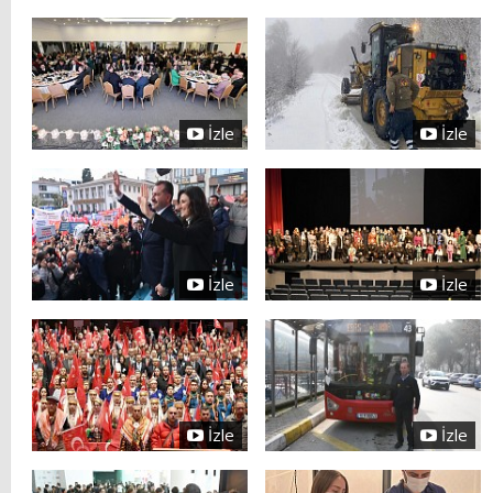
İzle
İzle
İzle
İzle
İzle
İzle