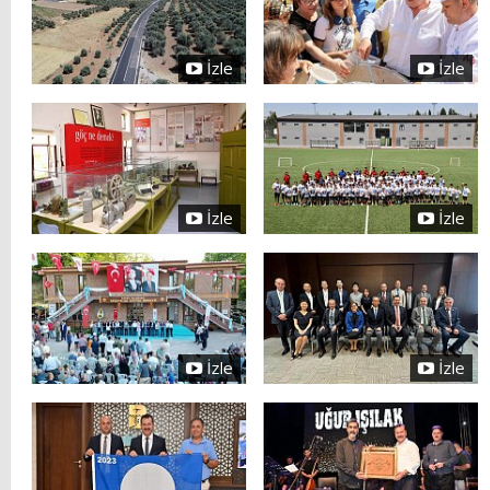
İzle
İzle
İzle
İzle
İzle
İzle