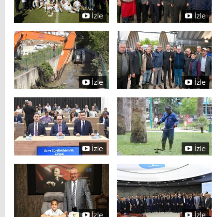
İzle
İzle
İzle
İzle
İzle
İzle
İzle
İzle