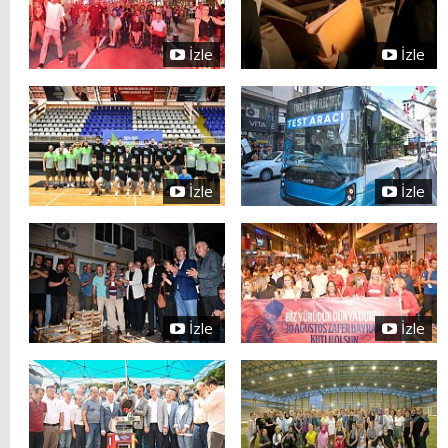
İzle
İzle
İzle
İzle
İzle
İzle