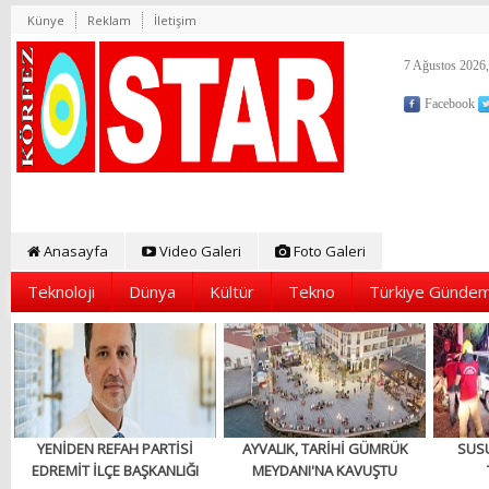
Künye
Reklam
İletişim
7 Ağustos 2026,
Facebook
Anasayfa
Video Galeri
Foto Galeri
Teknoloji
Dünya
Kültür
Tekno
Türkiye Gündem
YENİDEN REFAH PARTİSİ
AYVALIK, TARİHİ GÜMRÜK
SUS
EDREMİT İLÇE BAŞKANLIĞI
MEYDANI'NA KAVUŞTU