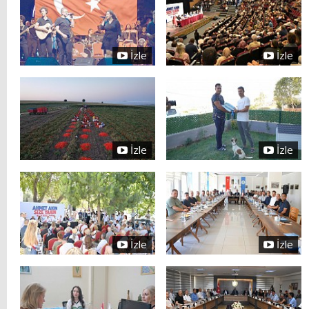
İzle
İzle
İzle
İzle
İzle
İzle