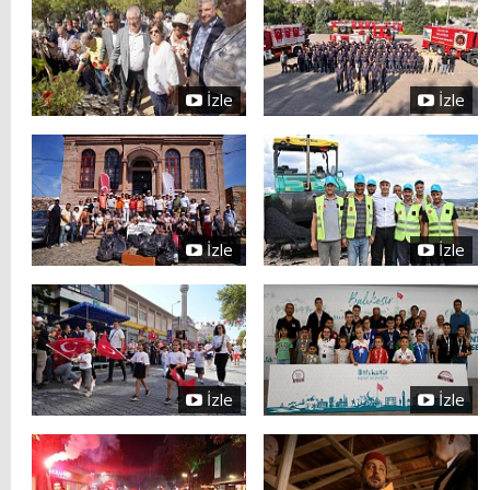
İzle
İzle
İzle
İzle
İzle
İzle