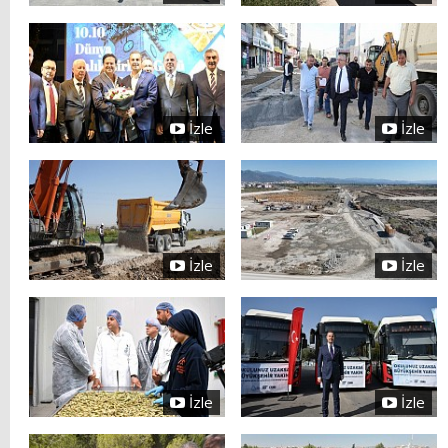
İzle
İzle
İzle
İzle
İzle
İzle