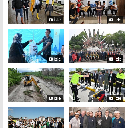
İzle
İzle
İzle
İzle
İzle
İzle