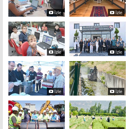
İzle
İzle
İzle
İzle
İzle
İzle