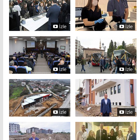
İzle
İzle
İzle
İzle
İzle
İzle