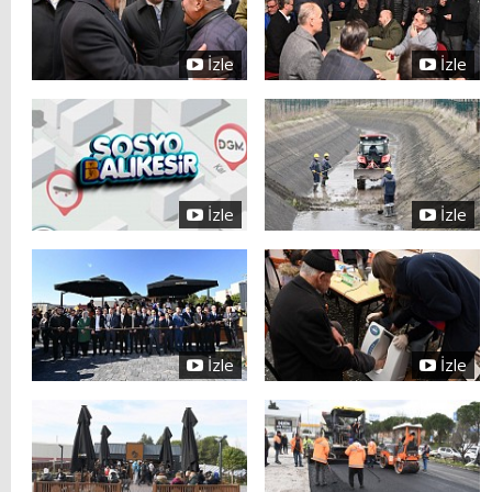
İzle
İzle
İzle
İzle
İzle
İzle