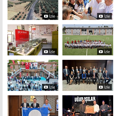
İzle
İzle
İzle
İzle
İzle
İzle