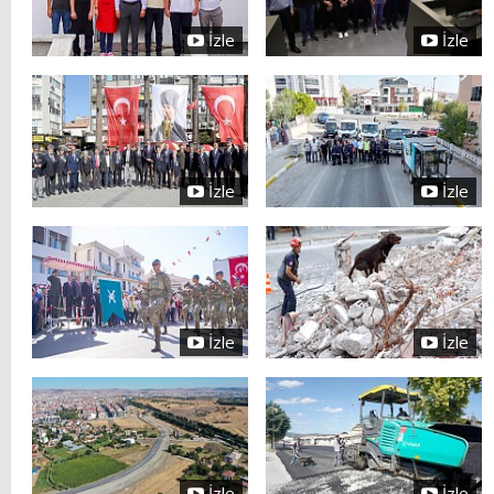
İzle
İzle
İzle
İzle
İzle
İzle
İzle
İzle