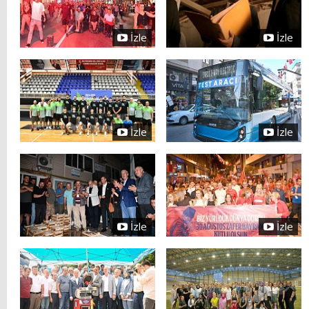
İzle
İzle
İzle
İzle
İzle
İzle