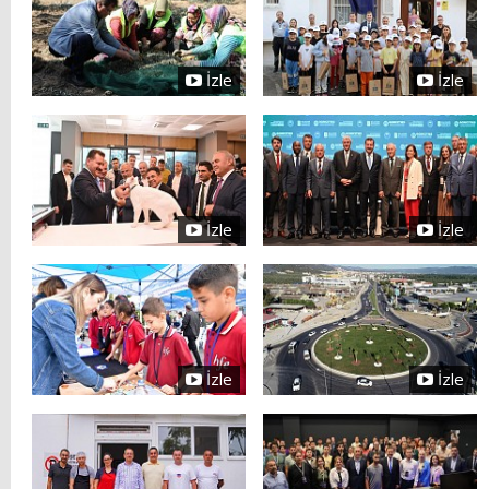
İzle
İzle
İzle
İzle
İzle
İzle