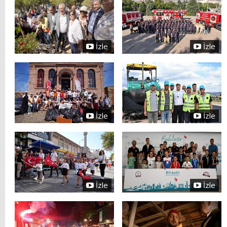
İzle
İzle
İzle
İzle
İzle
İzle