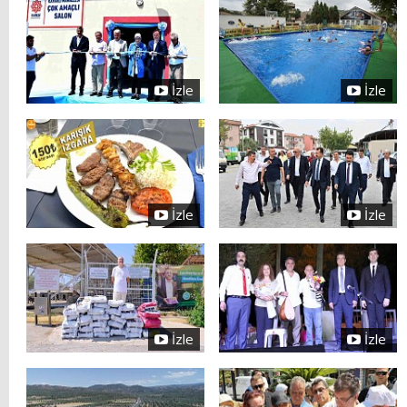
İzle
İzle
İzle
İzle
İzle
İzle