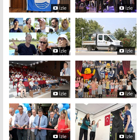
İzle
İzle
İzle
İzle
İzle
İzle
İzle
İzle