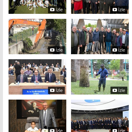
İzle
İzle
İzle
İzle
İzle
İzle
İzle
İzle