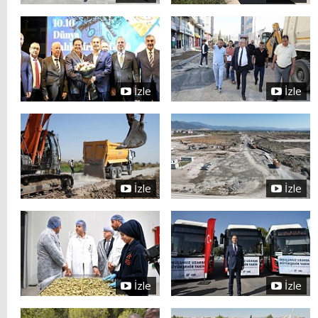
İzle
İzle
İzle
İzle
İzle
İzle