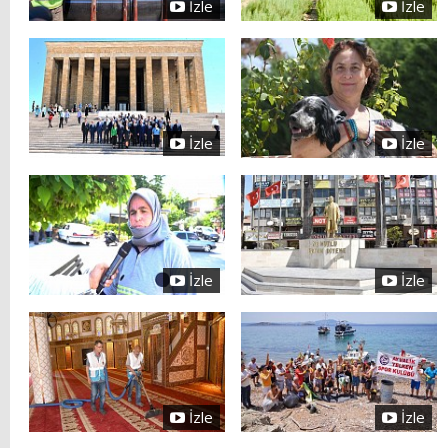
İzle
İzle
İzle
İzle
İzle
İzle
İzle
İzle