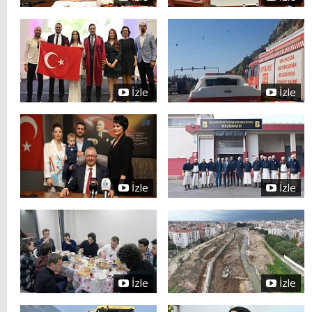
İzle
İzle
İzle
İzle
İzle
İzle