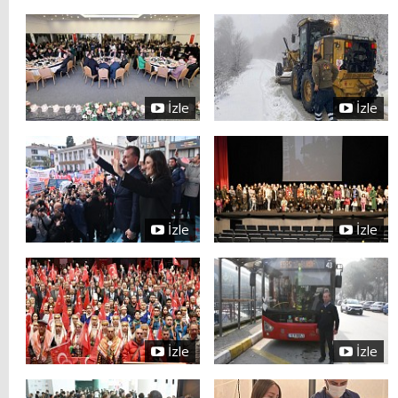
İzle
İzle
İzle
İzle
İzle
İzle