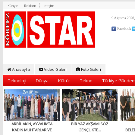
Künye
Reklam
İletişim
9 Ağustos 2026,
Facebook
Anasayfa
Video Galeri
Foto Galeri
Teknoloji
Dünya
Kültür
Tekno
Türkiye Gündem
ARBİL AKIN, AYVALIK’TA
BİR YAZ AKŞAMI SÖZ
KADIN MUHTARLAR VE
GENÇLİKTE...
BELED