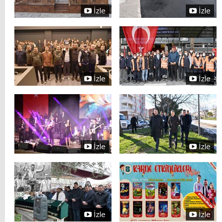
İzle
İzle
İzle
İzle
İzle
İzle
İzle
İzle