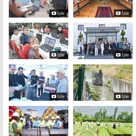
İzle
İzle
İzle
İzle
İzle
İzle