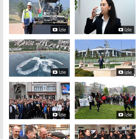
İzle
İzle
İzle
İzle
İzle
İzle