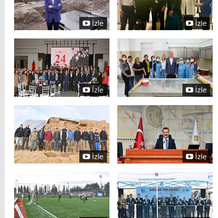
İzle
İzle
İzle
İzle
İzle
İzle