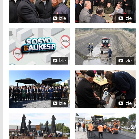
İzle
İzle
İzle
İzle
İzle
İzle