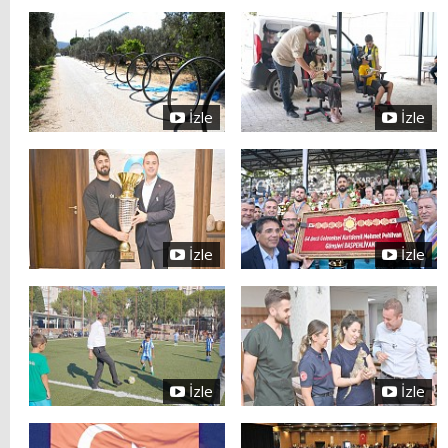
İzle
İzle
İzle
İzle
İzle
İzle