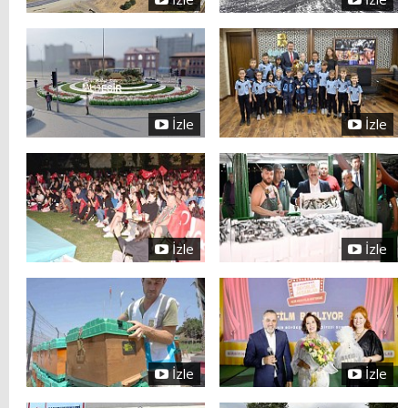
İzle
İzle
İzle
İzle
İzle
İzle