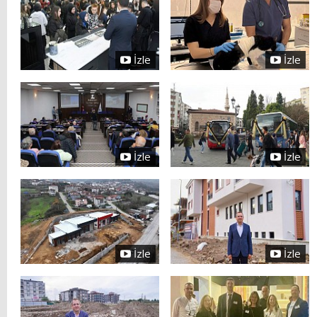
İzle
İzle
İzle
İzle
İzle
İzle