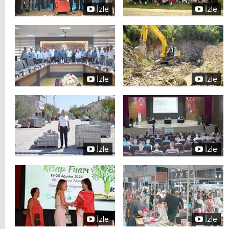
İzle
İzle
İzle
İzle
İzle
İzle
İzle
İzle