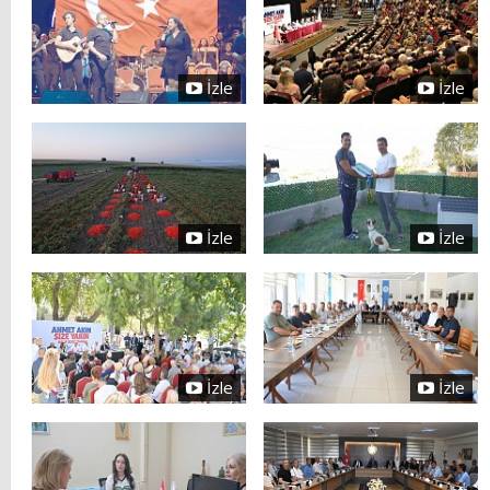
İzle
İzle
İzle
İzle
İzle
İzle