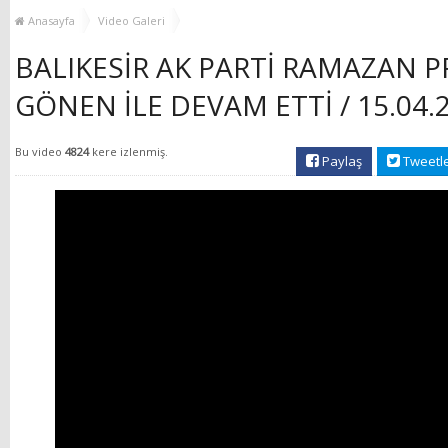
MUHTAR EŞLERİYLE
TOP
Anasayfa
Video Galeri
BULUŞTU
BALIKESİR AK PARTİ RAMAZAN 
GÖNEN İLE DEVAM ETTİ / 15.04
Bu video
4824
kere izlenmiş.
Paylaş
Tweetl