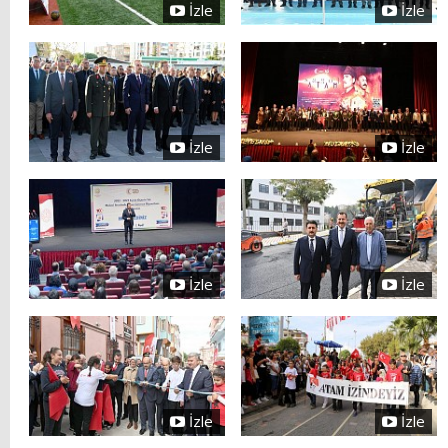
İzle
İzle
İzle
İzle
İzle
İzle
İzle
İzle