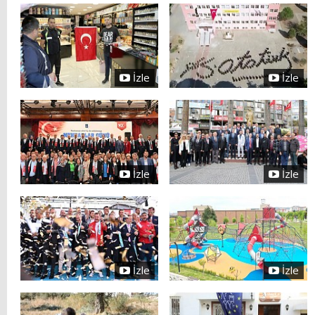
İzle
İzle
İzle
İzle
İzle
İzle