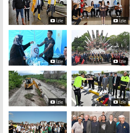
İzle
İzle
İzle
İzle
İzle
İzle