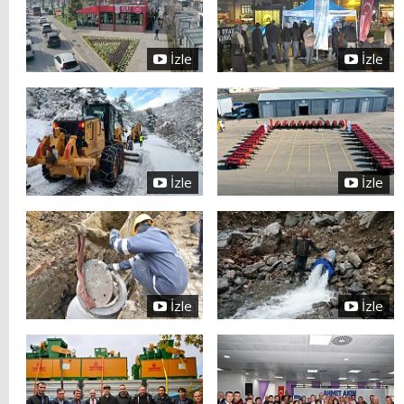
İzle
İzle
İzle
İzle
İzle
İzle