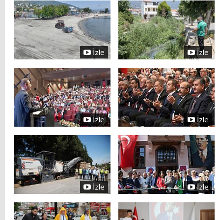
İzle
İzle
İzle
İzle
İzle
İzle