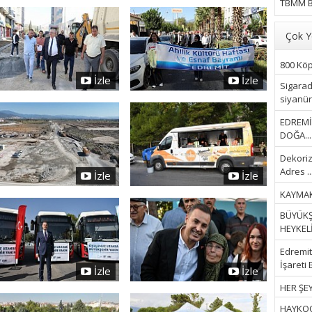
TBMM B
Çok Y
800 Köpe
İzle
İzle
Sigarad
siyanür 
EDREMİ
DOĞA...
Dekoriz
Adres ..
İzle
İzle
KAYMAK
BÜYÜKŞ
HEYKELİ.
Edremit 
İşareti 
İzle
İzle
HER ŞEY
HAYKOOP