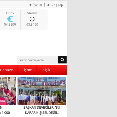
Üye Ol
Giriş Yap
Euro
Sterlin
54.8100
63.8450
Cenaze
Eğitim
Sağlık
EN
BAŞKAN DEVECİLER, ‘BU
 1.000
KARAR KİŞİSEL DEĞİL,