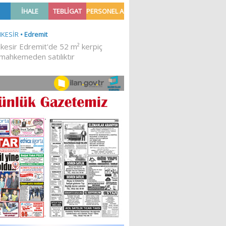
Ğİ!
İLKESEL BİR DURUŞTUR’
Sibel Atam
“18 Mart Çanakkale
Zaferi” Denildiğinde Ne
Anlıyoruz?
18/03/2024
Aleyna Gürsoy
“GELİŞ VE GİDİŞLERİN
ARASINDA...”
07/04/2026
Fatma Zehra Köseley
MUSTAFA KEMALİN
KAĞNISI