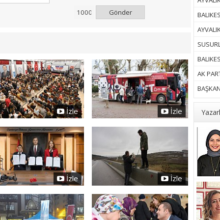
AYVALIK
Gönder
BALIKES
AYVALI
SUSURL
BALIKE
AK PART
BAŞKAN 
İzle
İzle
Yazar
İzle
İzle