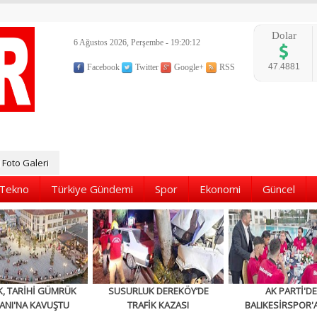
Dolar
6 Ağustos 2026, Perşembe - 19:20:14
47.4881
Facebook
Twitter
Google+
RSS
Foto Galeri
Tekno
Türkiye Gündemi
Spor
Ekonomi
Güncel
K, TARİHİ GÜMRÜK
SUSURLUK DEREKÖY’DE
AK PARTİ'D
ANI'NA KAVUŞTU
TRAFİK KAZASI
BALIKESİRSPOR'A