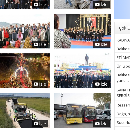
İzle
İzle
Çok O
KADINA 
İzle
İzle
Balıkes
ETİ MAD
Ünlü pop
Balıkes
yandı...
İzle
İzle
SANAT 
SERGİSİ
Ressam İ
Doğa, hu
Susurluk
İzle
İzle