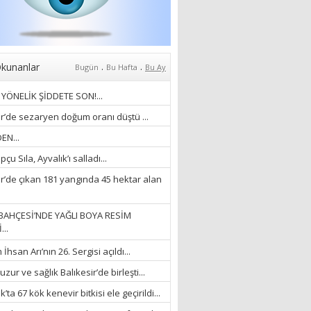
18/03/2023
İlknur Solmaz Çoban
“DOĞANIN GÜLEÇ
YAĞMURLARINI
.
.
kunanlar
Bugün
Bu Hafta
Bu Ay
ÖZLERKEN…”
YÖNELİK ŞİDDETE SON!...
23/11/2025
Fatma Aker
ir’de sezaryen doğum oranı düştü ...
“Ne çok şey oldu
EN...
unutulmaması gereken”
çu Sıla, Ayvalık’ı salladı...
28/01/2024
ir’de çıkan 181 yangında 45 hektar alan
Hüseyin Ergül
“AKIL GÖZÜ”
BAHÇESİ’NDE YAĞLI BOYA RESİM
13/03/2026
...
hsan Arı’nın 26. Sergisi açıldı...
Ayşegül Akay
zur ve sağlık Balıkesir’de birleşti...
“KURTULDUM”
’ta 67 kök kenevir bitkisi ele geçirildi...
28/01/2024