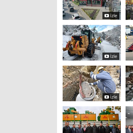
İzle
İzle
İzle