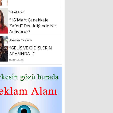
Sibel Atam
“18 Mart Çanakkale
Zaferi” Denildiğinde Ne
Anlıyoruz?
18/03/2024
Aleyna Gürsoy
“GELİŞ VE GİDİŞLERİN
ARASINDA...”
07/04/2026
Fatma Zehra Köseley
MUSTAFA KEMALİN
KAĞNISI
07/04/2026
Mehmet Çağ
“BEDEN VE RUH
BÜTÜNLÜĞÜ...”