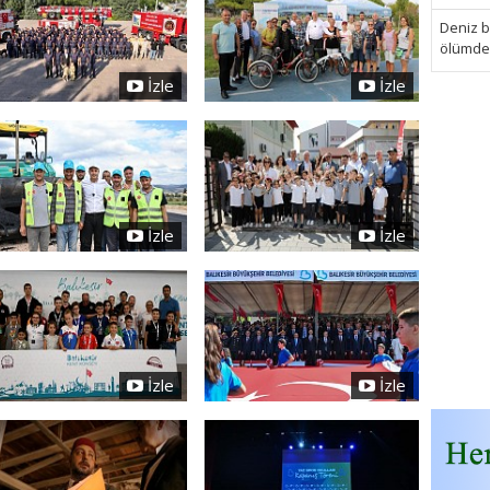
Deniz bi
ölümden 
İzle
İzle
İzle
İzle
İzle
İzle