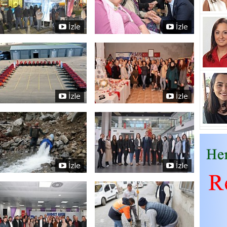
İzle
İzle
İzle
İzle
İzle
İzle