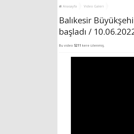
YENİ HİZMET BİNASI
Anasayfa
Video Galeri
AÇILIYOR!
Balıkesir Büyükşehir
başladı / 10.06.20
Bu video
5211
kere izlenmiş.