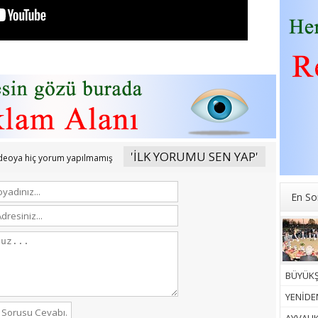
'İLK YORUMU SEN YAP'
ideoya hiç yorum yapılmamış
En So
BÜYÜKŞ
YENİDEN