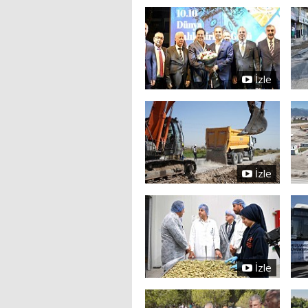
İzle
İzle
İzle