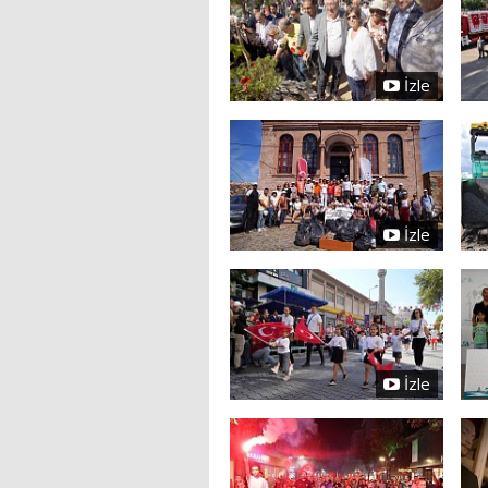
İzle
İzle
İzle