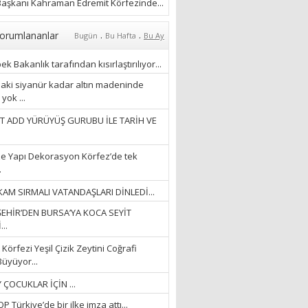
aşkanı Kahraman Edremit Körfezinde...
.
.
orumlananlar
Bugün
Bu Hafta
Bu Ay
k Bakanlık tarafından kısırlaştırılıyor...
aki siyanür kadar altın madeninde
yok ...
T ADD YÜRÜYÜŞ GURUBU İLE TARİH VE
e Yapı Dekorasyon Körfez’de tek
.
AM SIRMALI VATANDAŞLARI DİNLEDİ...
EHİR’DEN BURSA’YA KOCA SEYİT
..
Körfezi Yeşil Çizik Zeytini Coğrafi
Büyüyor...
 ÇOCUKLAR İÇİN ...
 Türkiye’de bir ilke imza attı...