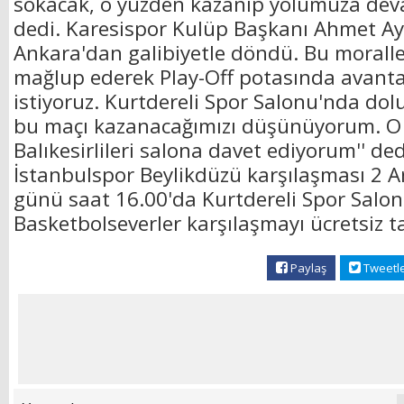
sokacak, o yüzden kazanıp yolumuza deva
dedi. Karesispor Kulüp Başkanı Ahmet Ay
Ankara'dan galibiyetle döndü. Bu moralle
mağlup ederek Play-Off potasında avanta
istiyoruz. Kurtdereli Spor Salonu'nda dol
bu maçı kazanacağımızı düşünüyorum. O
Balıkesirlileri salona davet ediyorum'' ded
İstanbulspor Beylikdüzü karşılaşması 2 A
günü saat 16.00'da Kurtdereli Spor Sal
Basketbolseverler karşılaşmayı ücretsiz t
Paylaş
Tweetl