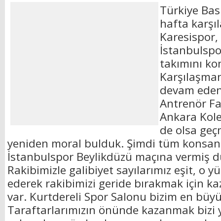
Türkiye Bask
hafta karşı
Karesispor,
İstanbulspo
takımını ko
Karşılaşman
devam eden
Antrenör Fa
Ankara Kolej
de olsa geç
yeniden moral bulduk. Şimdi tüm konsan
İstanbulspor Beylikdüzü maçına vermiş 
Rakibimizle galibiyet sayılarımız eşit, o 
ederek rakibimizi geride bırakmak için k
var. Kurtdereli Spor Salonu bizim en büy
Taraftarlarımızın önünde kazanmak bizi 