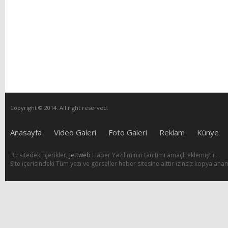
Copyright © 2014. All right reserved.
Anasayfa
Video Galeri
Foto Galeri
Reklam
Künye
Bu sitedeki içerikler,
Jettweb
Haber Yazılımının tanıtımı amaçlı eklemiştir.
Site içerisindeki Tüm yazı ve görseller haber sitesine aittir izinsiz kopyalana