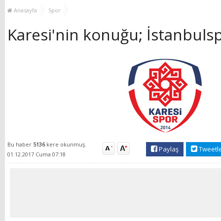
GÜÇLENDİRİYOR!
KEŞFEDİYOR
Anasayfa
Spor
Karesi'nin konuğu; İstanbuls
Bu haber
5136
kere okunmuş.
Paylaş
Tweetl
01.12.2017 Cuma 07:18