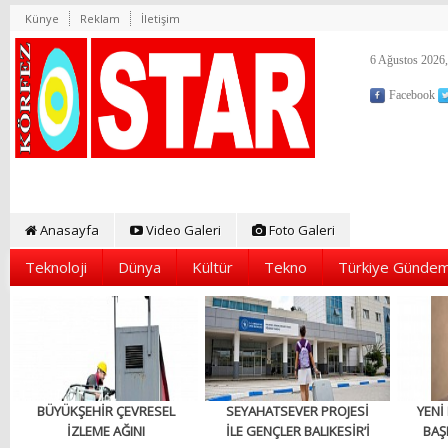
Künye
Reklam
İletişim
6 Ağustos 2026,
Facebook
Anasayfa
Video Galeri
Foto Galeri
Teknoloji
Dünya
Kültür
Tekno
Türkiye Gündem
BÜYÜKŞEHİR ÇEVRESEL
SEYAHATSEVER PROJESİ
YENİ
İZLEME AĞINI
İLE GENÇLER BALIKESİR’İ
BAŞ