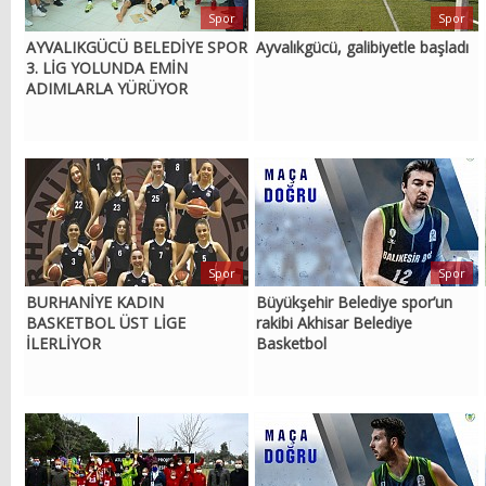
Spor
Spor
AYVALIKGÜCÜ BELEDİYE SPOR
Ayvalıkgücü, galibiyetle başladı
3. LİG YOLUNDA EMİN
ADIMLARLA YÜRÜYOR
Spor
Spor
BURHANİYE KADIN
Büyükşehir Belediye spor’un
BASKETBOL ÜST LİGE
rakibi Akhisar Belediye
İLERLİYOR
Basketbol