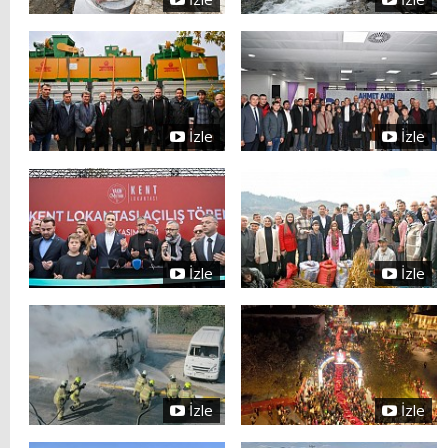
İzle
İzle
İzle
İzle
İzle
İzle