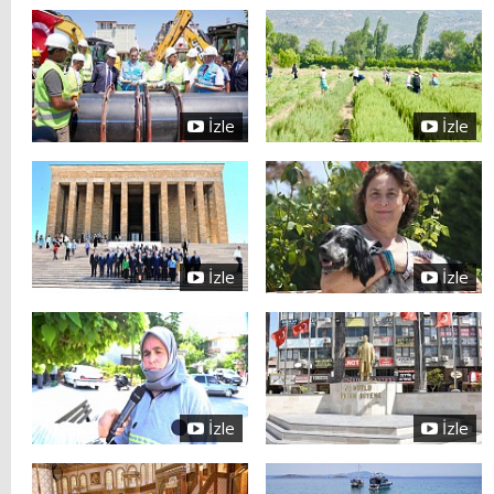
İzle
İzle
İzle
İzle
İzle
İzle