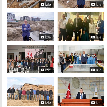
İzle
İzle
İzle
İzle
İzle
İzle
İzle
İzle