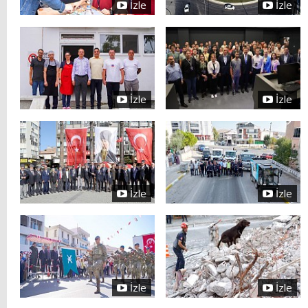
İzle
İzle
İzle
İzle
İzle
İzle
İzle
İzle