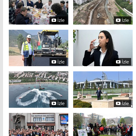
İzle
İzle
İzle
İzle
İzle
İzle