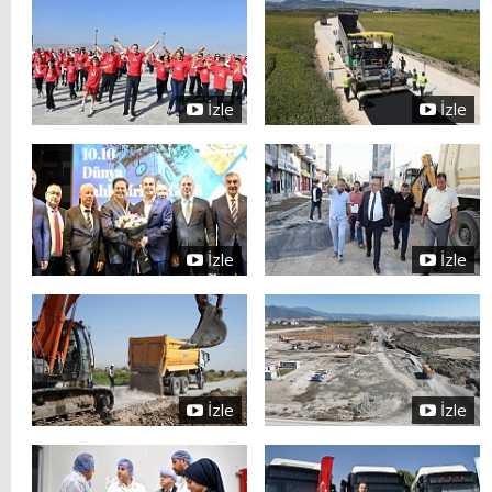
İzle
İzle
İzle
İzle
İzle
İzle