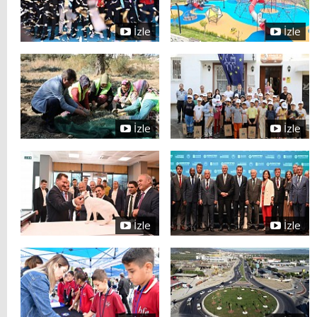
İzle
İzle
İzle
İzle
İzle
İzle