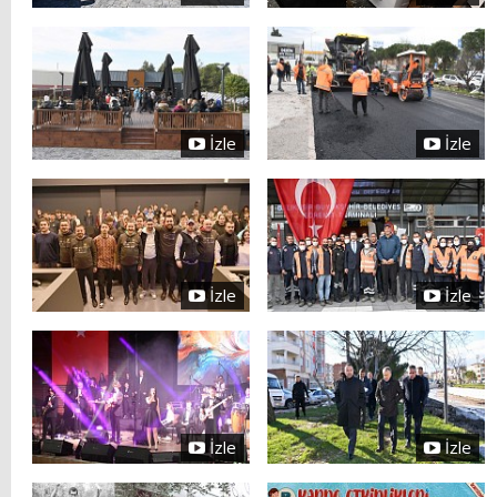
İzle
İzle
İzle
İzle
İzle
İzle