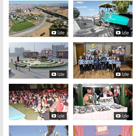
İzle
İzle
İzle
İzle
İzle
İzle