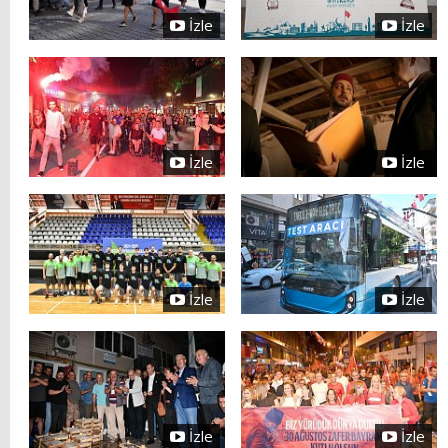
İzle
İzle
İzle
İzle
İzle
İzle
İzle
İzle