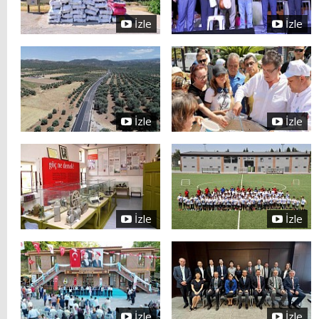
İzle
İzle
İzle
İzle
İzle
İzle
İzle
İzle