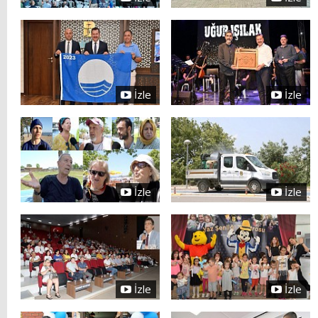
İzle
İzle
İzle
İzle
İzle
İzle