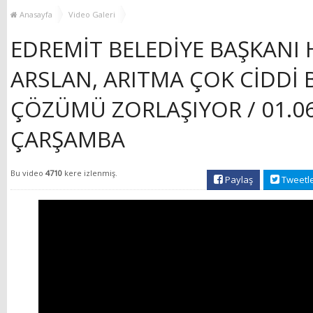
MUHTAR EŞLERİYLE
TOP
Anasayfa
Video Galeri
BULUŞTU
EDREMİT BELEDİYE BAŞKANI
ARSLAN, ARITMA ÇOK CİDDİ 
ÇÖZÜMÜ ZORLAŞIYOR / 01.06
ÇARŞAMBA
Bu video
4710
kere izlenmiş.
Paylaş
Tweetl