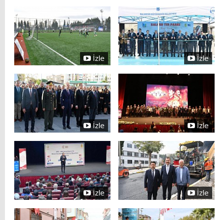
İzle
İzle
İzle
İzle
İzle
İzle