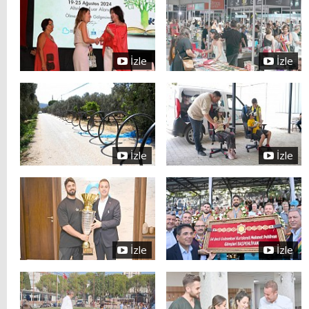
İzle
İzle
İzle
İzle
İzle
İzle