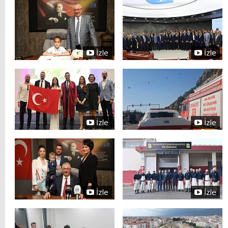
İzle
İzle
İzle
İzle
İzle
İzle