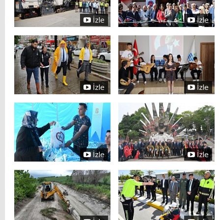
İzle
İzle
İzle
İzle
İzle
İzle