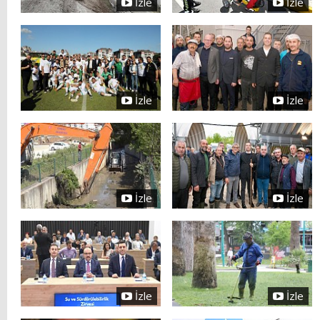
İzle
İzle
İzle
İzle
İzle
İzle
İzle
İzle