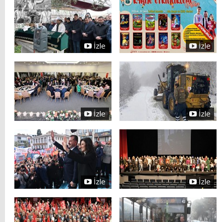
İzle
İzle
İzle
İzle
İzle
İzle