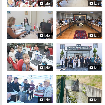
İzle
İzle
İzle
İzle
İzle
İzle
İzle
İzle