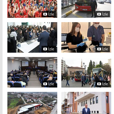
İzle
İzle
İzle
İzle
İzle
İzle