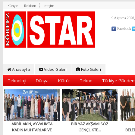
Künye
Reklam
İletişim
9 Ağustos 2026,
Facebook
Anasayfa
Video Galeri
Foto Galeri
Teknoloji
Dünya
Kültür
Tekno
Türkiye Gündem
ARBİL AKIN, AYVALIK’TA
BİR YAZ AKŞAMI SÖZ
KADIN MUHTARLAR VE
GENÇLİKTE...
BELED