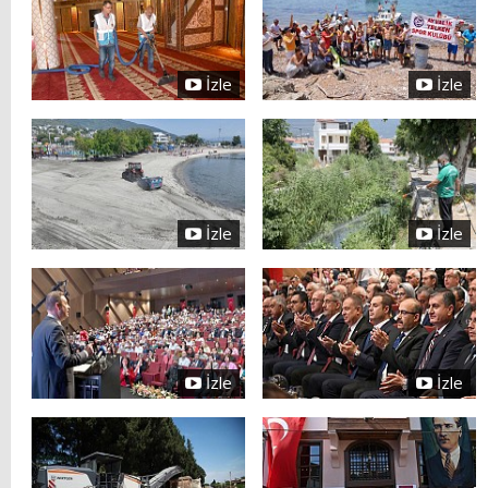
İzle
İzle
İzle
İzle
İzle
İzle