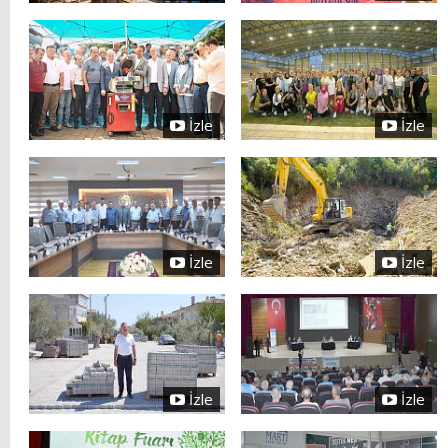
İzle
İzle
İzle
İzle
İzle
İzle