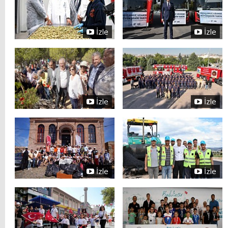
İzle
İzle
İzle
İzle
İzle
İzle