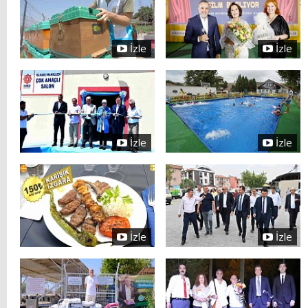
İzle
İzle
İzle
İzle
İzle
İzle