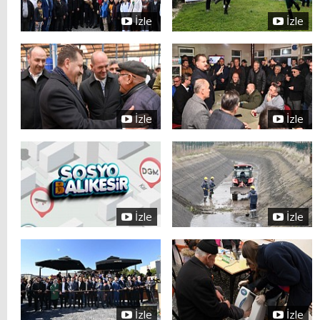
İzle
İzle
İzle
İzle
İzle
İzle
İzle
İzle