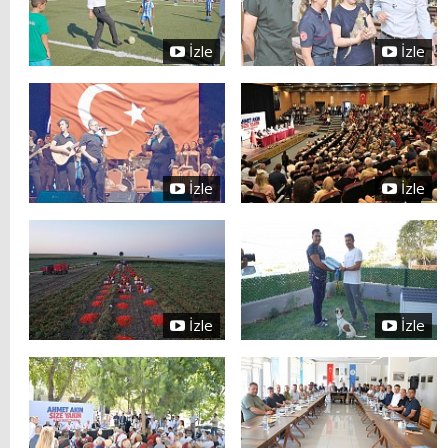
İzle
İzle
İzle
İzle
İzle
İzle