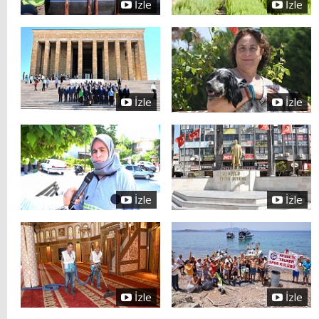
İzle
İzle
İzle
İzle
İzle
İzle
İzle
İzle