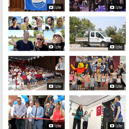
İzle
İzle
İzle
İzle
İzle
İzle
İzle
İzle