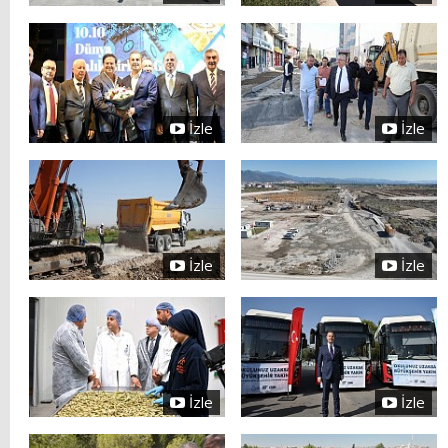
İzle
İzle
İzle
İzle
İzle
İzle