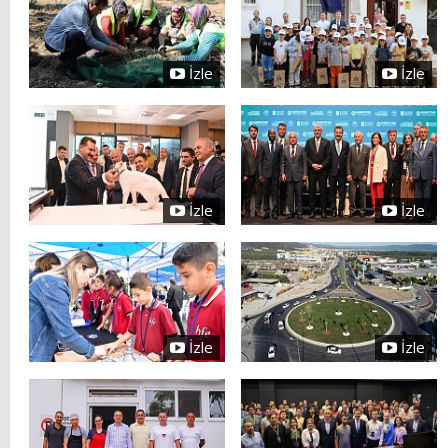
İzle
İzle
İzle
İzle
İzle
İzle