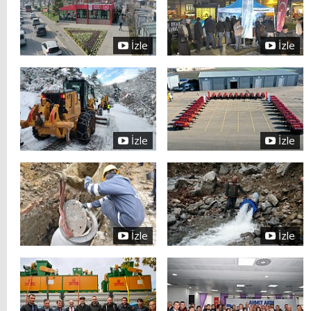
İzle
İzle
İzle
İzle
İzle
İzle