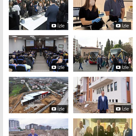
İzle
İzle
İzle
İzle
İzle
İzle