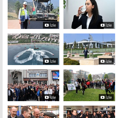
İzle
İzle
İzle
İzle
İzle
İzle