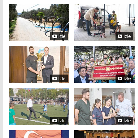
İzle
İzle
İzle
İzle
İzle
İzle