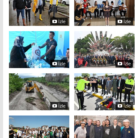
İzle
İzle
İzle
İzle
İzle
İzle