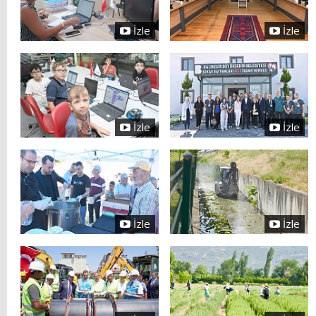
İzle
İzle
İzle
İzle
İzle
İzle