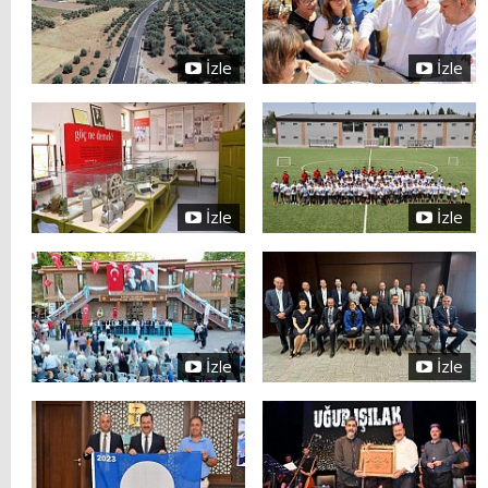
İzle
İzle
İzle
İzle
İzle
İzle