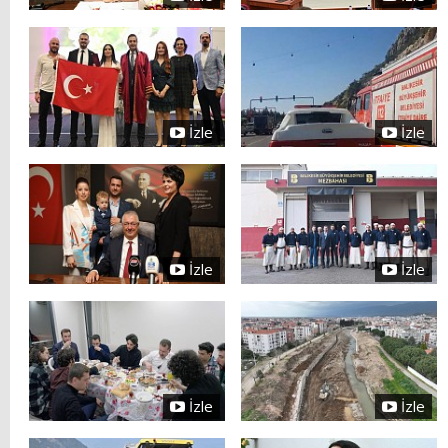
İzle
İzle
İzle
İzle
İzle
İzle