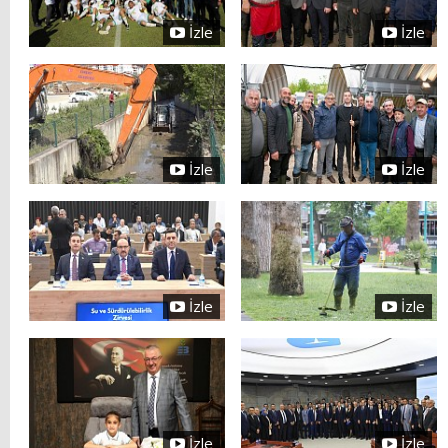
İzle
İzle
İzle
İzle
İzle
İzle
İzle
İzle