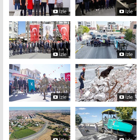
İzle
İzle
İzle
İzle
İzle
İzle
İzle
İzle