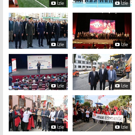
İzle
İzle
İzle
İzle
İzle
İzle
İzle
İzle