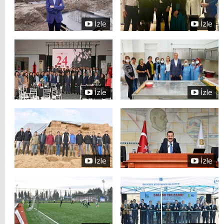
İzle
İzle
İzle
İzle
İzle
İzle