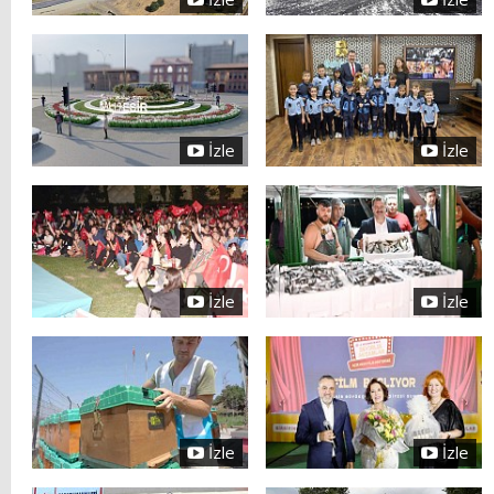
İzle
İzle
İzle
İzle
İzle
İzle