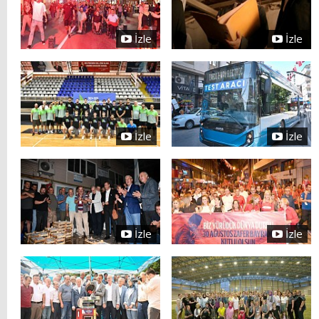
İzle
İzle
İzle
İzle
İzle
İzle