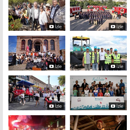
İzle
İzle
İzle
İzle
İzle
İzle