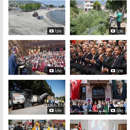
İzle
İzle
İzle
İzle
İzle
İzle