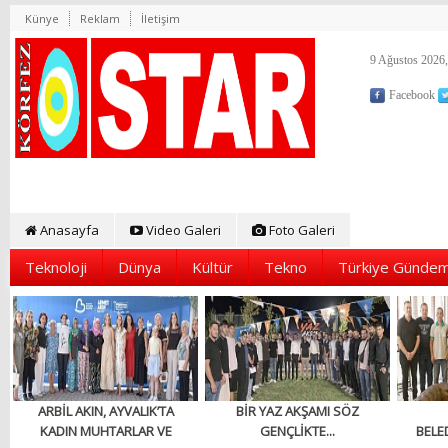
Künye
Reklam
İletişim
9 Ağustos 2026,
Facebook
Anasayfa
Video Galeri
Foto Galeri
Teknoloji
Dünya
Kültür
Tekno
Türkiye Gündem
ARBİL AKIN, AYVALIK’TA
BİR YAZ AKŞAMI SÖZ
KADIN MUHTARLAR VE
GENÇLİKTE...
BELED