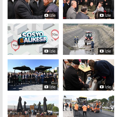
İzle
İzle
İzle
İzle
İzle
İzle