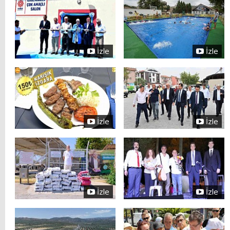
İzle
İzle
İzle
İzle
İzle
İzle