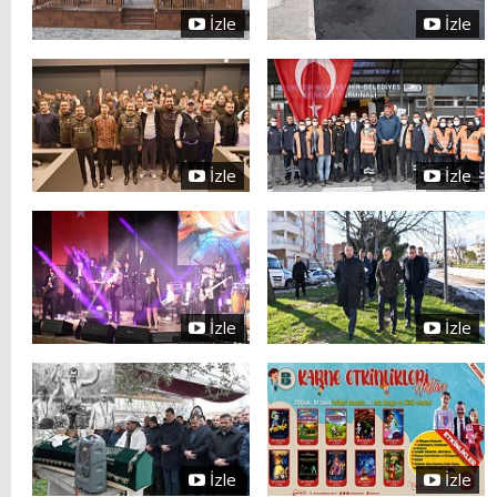
İzle
İzle
İzle
İzle
İzle
İzle
İzle
İzle