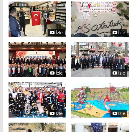
İzle
İzle
İzle
İzle
İzle
İzle