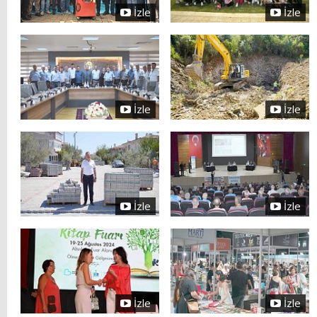
İzle
İzle
İzle
İzle
İzle
İzle
İzle
İzle