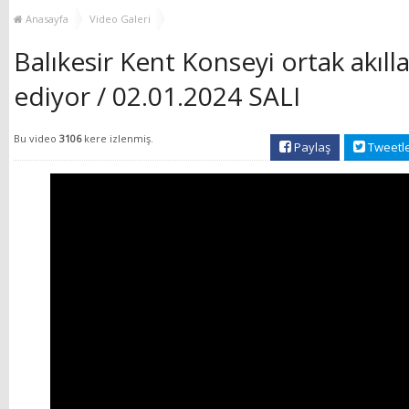
MUHTAR EŞLERİYLE
TOP
Anasayfa
Video Galeri
BULUŞTU
Balıkesir Kent Konseyi ortak akıl
ediyor / 02.01.2024 SALI
Bu video
3106
kere izlenmiş.
Paylaş
Tweetl