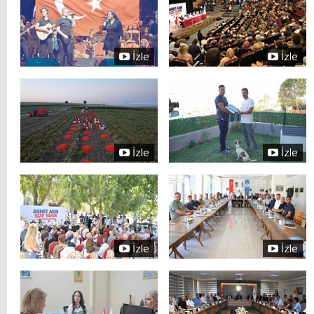
İzle
İzle
İzle
İzle
İzle
İzle