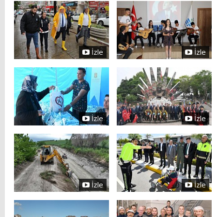
İzle
İzle
İzle
İzle
İzle
İzle