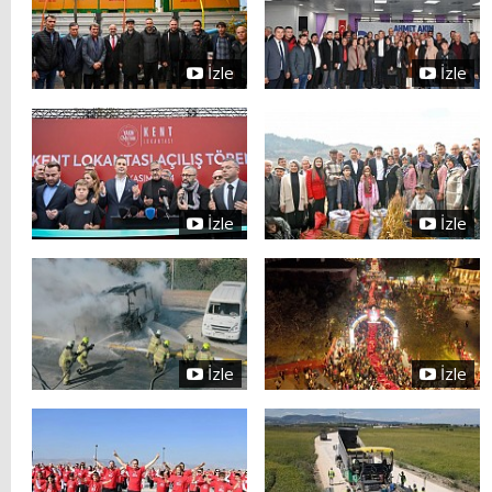
İzle
İzle
İzle
İzle
İzle
İzle