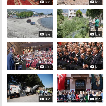
İzle
İzle
İzle
İzle
İzle
İzle
İzle
İzle