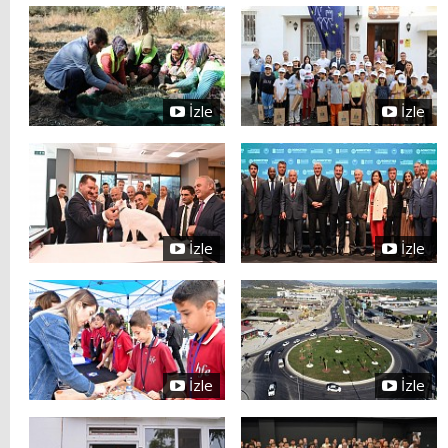
İzle
İzle
İzle
İzle
İzle
İzle