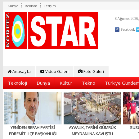
Künye
Reklam
İletişim
8 Ağustos 2026,
Facebook
Anasayfa
Video Galeri
Foto Galeri
Teknoloji
Dünya
Kültür
Tekno
Türkiye Gündem
YENİDEN REFAH PARTİSİ
AYVALIK, TARİHİ GÜMRÜK
SUS
EDREMİT İLÇE BAŞKANLIĞI
MEYDANI'NA KAVUŞTU