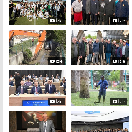
İzle
İzle
İzle
İzle
İzle
İzle