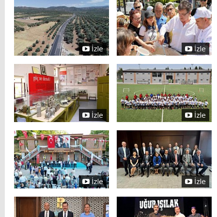
İzle
İzle
İzle
İzle
İzle
İzle