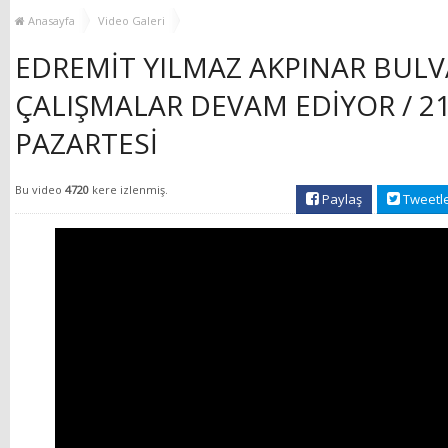
YENİ HİZMET BİNASI
Anasayfa
Video Galeri
AÇILIYOR!
EDREMİT YILMAZ AKPINAR BUL
ÇALIŞMALAR DEVAM EDİYOR / 21
PAZARTESİ
Bu video
4720
kere izlenmiş.
Paylaş
Tweetl