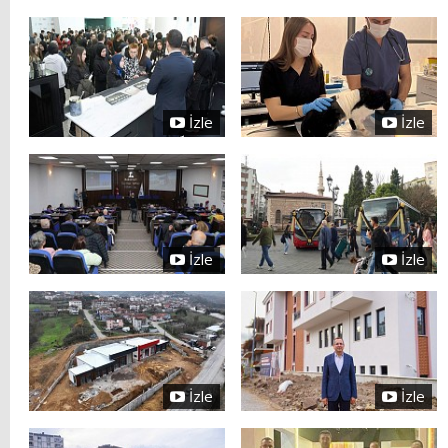
İzle
İzle
İzle
İzle
İzle
İzle