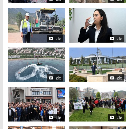
İzle
İzle
İzle
İzle
İzle
İzle