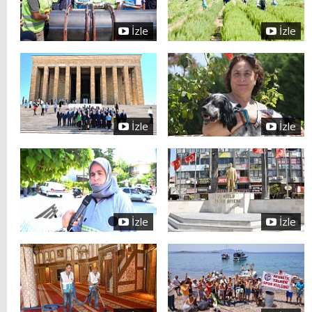
İzle
İzle
İzle
İzle
İzle
İzle