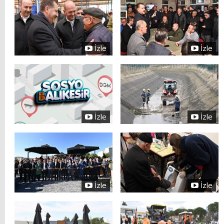
İzle
İzle
İzle
İzle
İzle
İzle