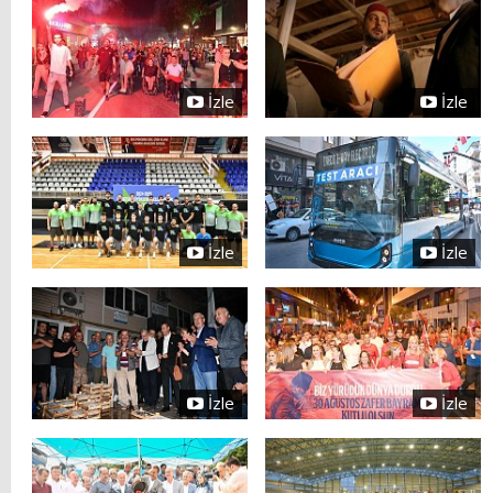
İzle
İzle
İzle
İzle
İzle
İzle