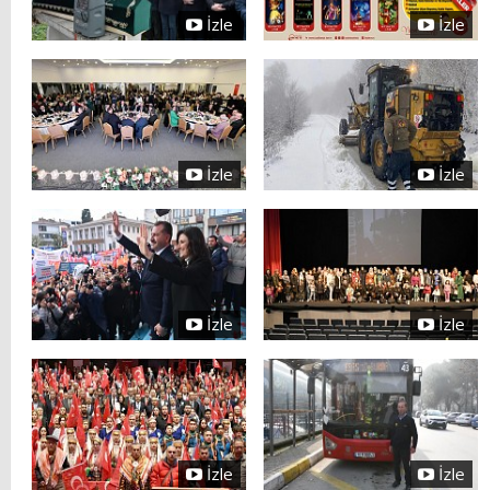
İzle
İzle
İzle
İzle
İzle
İzle
İzle
İzle