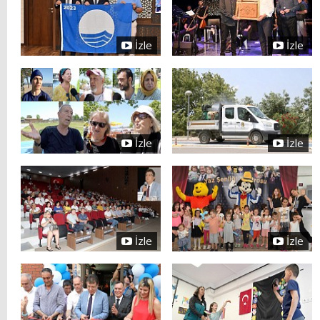
İzle
İzle
İzle
İzle
İzle
İzle