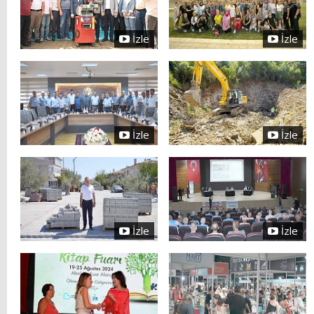
İzle
İzle
İzle
İzle
İzle
İzle