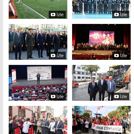
İzle
İzle
İzle
İzle
İzle
İzle