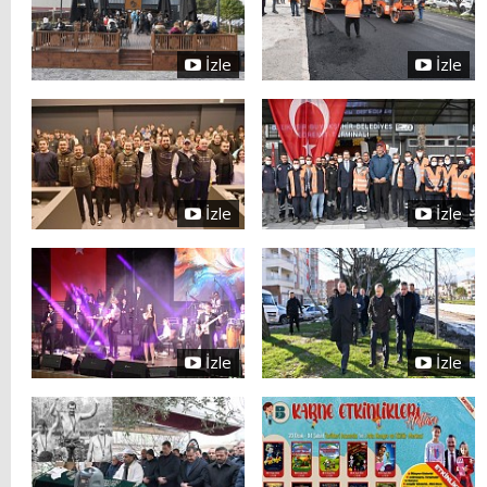
İzle
İzle
İzle
İzle
İzle
İzle