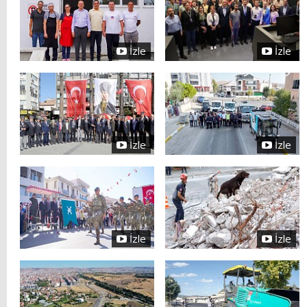
İzle
İzle
İzle
İzle
İzle
İzle