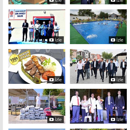
İzle
İzle
İzle
İzle
İzle
İzle
İzle
İzle