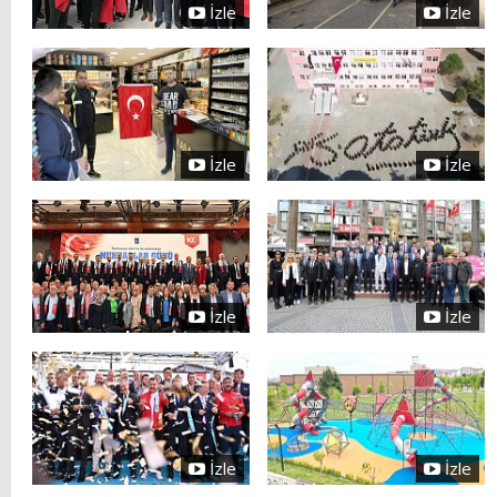
İzle
İzle
İzle
İzle
İzle
İzle
İzle
İzle