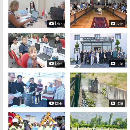
İzle
İzle
İzle
İzle
İzle
İzle