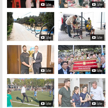
İzle
İzle
İzle
İzle
İzle
İzle
İzle
İzle