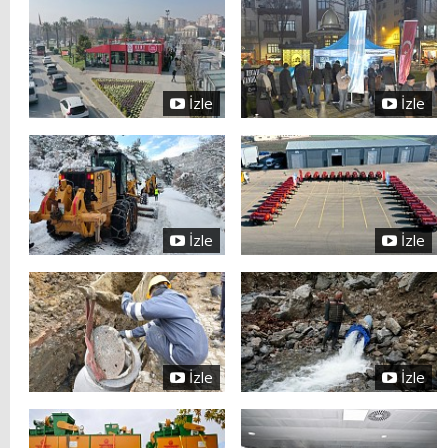
İzle
İzle
İzle
İzle
İzle
İzle