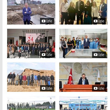
İzle
İzle
İzle
İzle
İzle
İzle