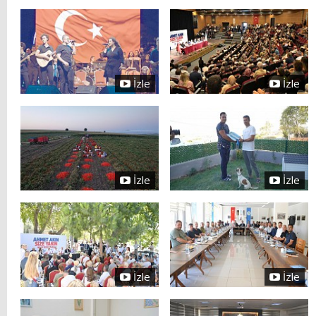
İzle
İzle
İzle
İzle
İzle
İzle