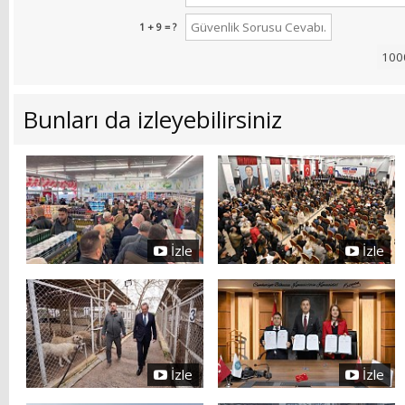
1 + 9 = ?
Bunları da izleyebilirsiniz
İzle
İzle
İzle
İzle