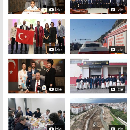
İzle
İzle
İzle
İzle
İzle
İzle
İzle
İzle