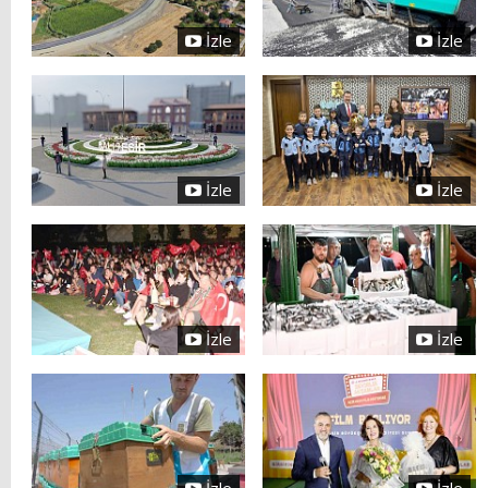
İzle
İzle
İzle
İzle
İzle
İzle