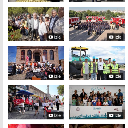
İzle
İzle
İzle
İzle
İzle
İzle