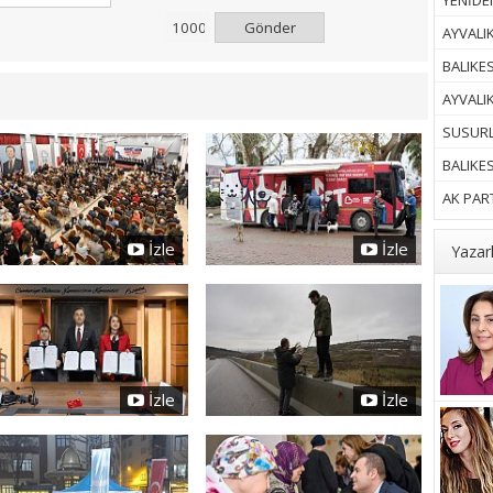
YENİDEN
Gönder
AYVALIK
BALIKES
AYVALI
SUSURL
BALIKE
AK PART
İzle
İzle
Yazar
İzle
İzle