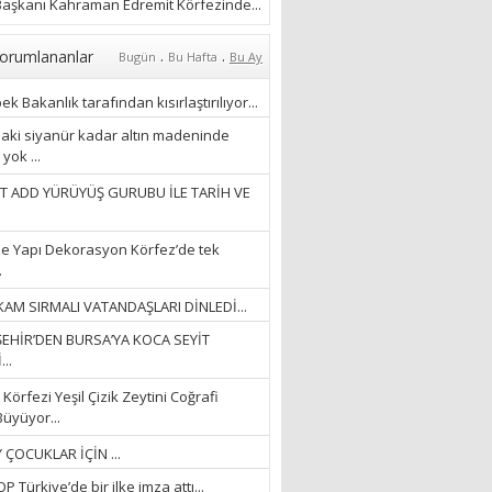
aşkanı Kahraman Edremit Körfezinde...
28/01/2024
Hüseyin Ergül
.
.
orumlananlar
Bugün
Bu Hafta
Bu Ay
“AKIL GÖZÜ”
k Bakanlık tarafından kısırlaştırılıyor...
13/03/2026
aki siyanür kadar altın madeninde
yok ...
Ayşegül Akay
T ADD YÜRÜYÜŞ GURUBU İLE TARİH VE
“KURTULDUM”
28/01/2024
e Yapı Dekorasyon Körfez’de tek
.
AM SIRMALI VATANDAŞLARI DİNLEDİ...
EHİR’DEN BURSA’YA KOCA SEYİT
..
Körfezi Yeşil Çizik Zeytini Coğrafi
Büyüyor...
 ÇOCUKLAR İÇİN ...
 Türkiye’de bir ilke imza attı...