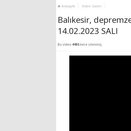
YENİ HİZMET BİNASI
Anasayfa
Video Galeri
AÇILIYOR!
Balıkesir, depremze
14.02.2023 SALI
Bu video
4486
kere izlenmiş.