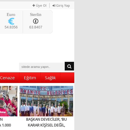
Üye Ol
Giriş Yap
Euro
Sterlin
54.8356
63.8407
Cenaze
Eğitim
Sağlık
EN
BAŞKAN DEVECİLER, ‘BU
 1.000
KARAR KİŞİSEL DEĞİL,