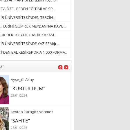
 REFAH PARTİSİ EDREMİT İLÇE B...
ÖZLERKEN…”
’TA ÖZEL BEDEN EĞİTİMİ VE SP...
23/11/2025
Fatma Aker
İR ÜNİVERSİTESİ’NDEN TERCİH...
“Ne çok şey oldu
K, TARİHİ GÜMRÜK MEYDANI'NA KAVU...
unutulmaması gereken”
UK DEREKÖY’DE TRAFİK KAZASI...
28/01/2024
SİR ÜNİVERSİTESİ’NDE YAZ SEM�...
Hüseyin Ergül
İ'DEN BALIKESİRSPOR'A 1.000 FORMA...
“AKIL GÖZÜ”
13/03/2026
lar
Ayşegül Akay
“KURTULDUM”
28/01/2024
sevtap karagöz sönmez
“SAHTE”
26/01/2025