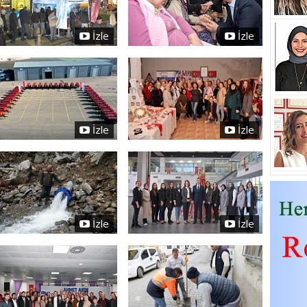
İzle
İzle
İzle
İzle
İzle
İzle