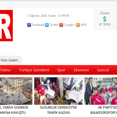
Dolar
7 Ağustos 2026, Cuma - 11:09:59
47.5055
Facebook
Twitter
Google+
RSS
Foto Galeri
Tekno
Türkiye Gündemi
Spor
Ekonomi
Güncel
K, TARİHİ GÜMRÜK
SUSURLUK DEREKÖY’DE
AK PARTİ'D
ANI'NA KAVUŞTU
TRAFİK KAZASI
BALIKESİRSPOR'A