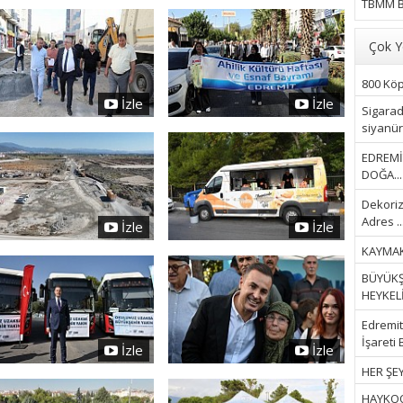
TBMM B
Çok Y
800 Köpe
İzle
İzle
Sigarad
siyanür 
EDREMİ
DOĞA...
Dekoriz
Adres ..
İzle
İzle
KAYMAK
BÜYÜKŞ
HEYKELİ.
Edremit 
İşareti 
İzle
İzle
HER ŞEY
HAYKOOP