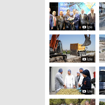
İzle
İzle
İzle