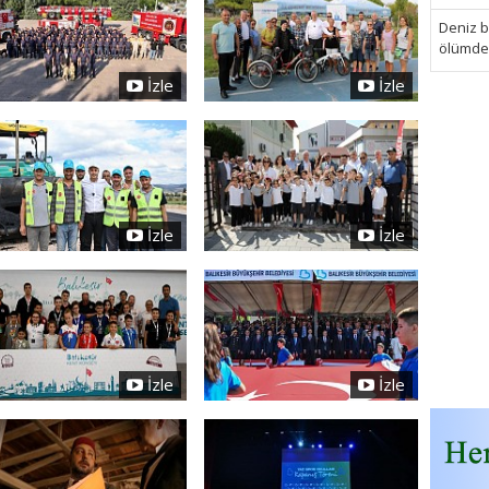
Deniz bi
ölümden 
İzle
İzle
İzle
İzle
İzle
İzle