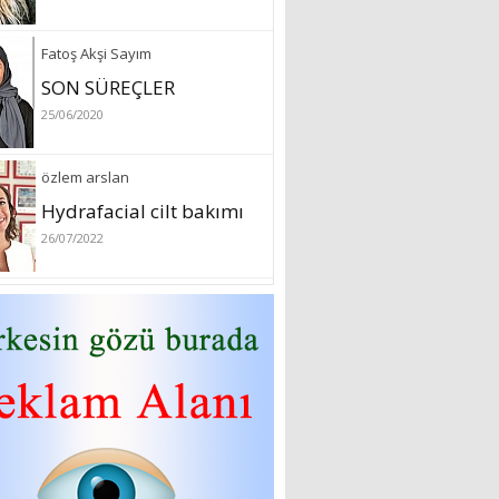
Fatoş Akşi Sayım
SON SÜREÇLER
25/06/2020
özlem arslan
Hydrafacial cilt bakımı
26/07/2022
Sibel Atam
“18 Mart Çanakkale
Zaferi” Denildiğinde Ne
Anlıyoruz?
18/03/2024
Aleyna Gürsoy
“GELİŞ VE GİDİŞLERİN
ARASINDA...”