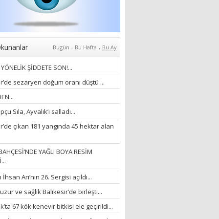
07/04/2026
Fatma Zehra Köseley
MUSTAFA KEMALİN
KAĞNISI
.
.
kunanlar
Bugün
Bu Hafta
Bu Ay
07/04/2026
YÖNELİK ŞİDDETE SON!...
Mehmet Çağ
ir’de sezaryen doğum oranı düştü ...
“BEDEN VE RUH
EN...
BÜTÜNLÜĞÜ...”
çu Sıla, Ayvalık’ı salladı...
18/03/2023
ir’de çıkan 181 yangında 45 hektar alan
İlknur Solmaz Çoban
“DOĞANIN GÜLEÇ
BAHÇESİ’NDE YAĞLI BOYA RESİM
YAĞMURLARINI
...
ÖZLERKEN…”
hsan Arı’nın 26. Sergisi açıldı...
23/11/2025
Fatma Aker
zur ve sağlık Balıkesir’de birleşti...
“Ne çok şey oldu
’ta 67 kök kenevir bitkisi ele geçirildi...
unutulmaması gereken”