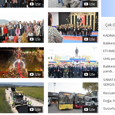
İzle
İzle
Çok O
KADINA 
İzle
İzle
Balıkes
ETİ MAD
Ünlü pop
Balıkes
yandı...
İzle
İzle
SANAT 
SERGİSİ
Ressam İ
Doğa, hu
Susurluk
İzle
İzle