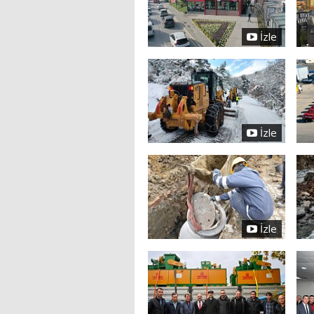
İzle
İzle
İzle