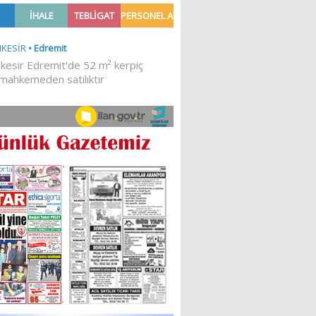
Ğİ!
İLKESEL BİR DURUŞTUR’
Sibel Atam
“18 Mart Çanakkale
Zaferi” Denildiğinde Ne