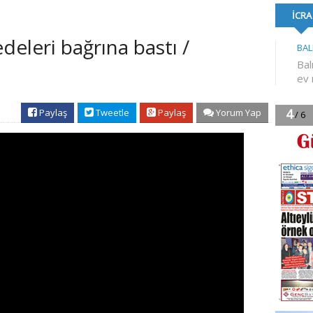
FORMA DESTE
deleri bağrına bastı /
Paylaş
Tweetle
Paylaş
Yorum Yap