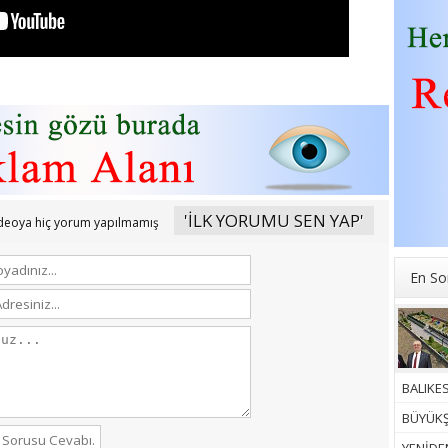
'İLK YORUMU SEN YAP'
ideoya hiç yorum yapılmamış
En So
BALIKES
BÜYÜKŞ