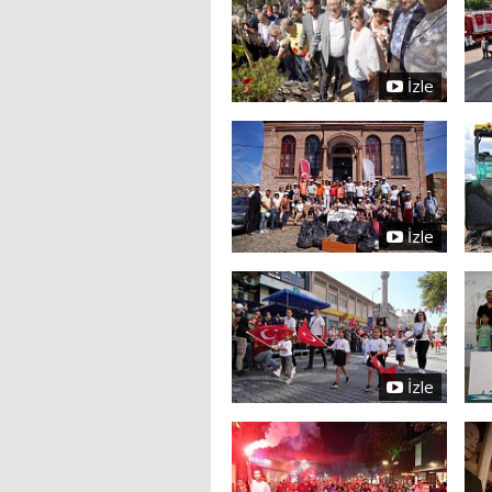
İzle
İzle
İzle