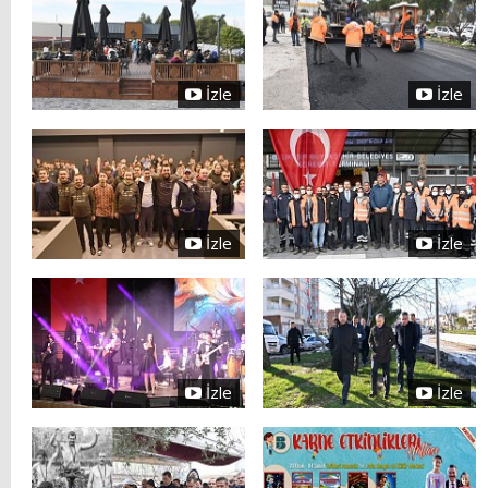
İzle
İzle
İzle
İzle
İzle
İzle