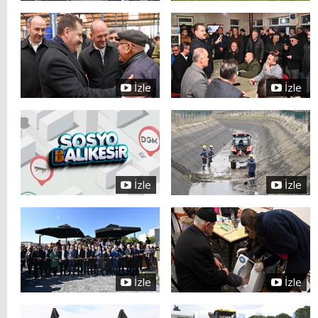
İzle
İzle
İzle
İzle
İzle
İzle