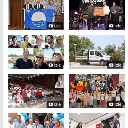
İzle
İzle
İzle
İzle
İzle
İzle