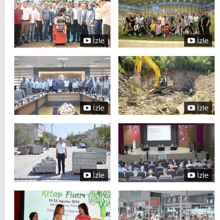
İzle
İzle
İzle
İzle
İzle
İzle