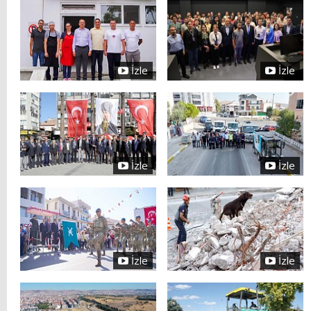
İzle
İzle
İzle
İzle
İzle
İzle