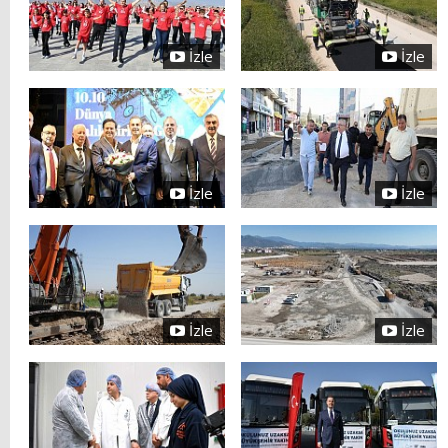
İzle
İzle
İzle
İzle
İzle
İzle