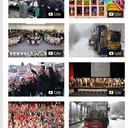
İzle
İzle
İzle
İzle
İzle
İzle