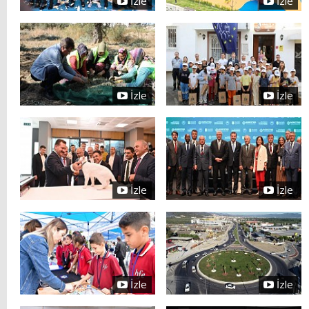
İzle
İzle
İzle
İzle
İzle
İzle
İzle
İzle