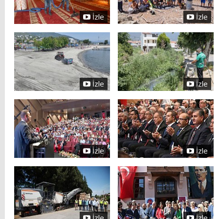
İzle
İzle
İzle
İzle
İzle
İzle
İzle
İzle