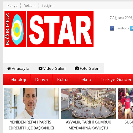
Künye
Reklam
İletişim
7 Ağustos 2026,
Facebook
Anasayfa
Video Galeri
Foto Galeri
Teknoloji
Dünya
Kültür
Tekno
Türkiye Gündem
YENİDEN REFAH PARTİSİ
AYVALIK, TARİHİ GÜMRÜK
SUS
EDREMİT İLÇE BAŞKANLIĞI
MEYDANI'NA KAVUŞTU