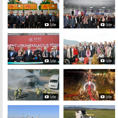
İzle
İzle
İzle
İzle
İzle
İzle