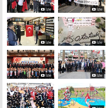
İzle
İzle
İzle
İzle
İzle
İzle