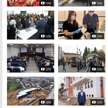
İzle
İzle
İzle
İzle
İzle
İzle
İzle
İzle