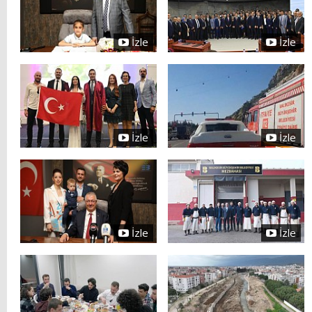
İzle
İzle
İzle
İzle
İzle
İzle