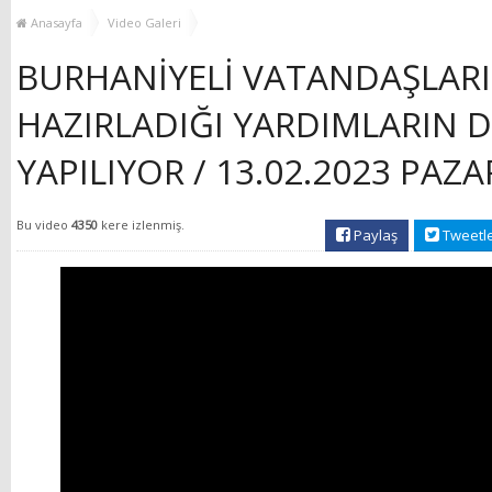
YENİ HİZMET BİNASI
Anasayfa
Video Galeri
AÇILIYOR!
BURHANİYELİ VATANDAŞLARI
HAZIRLADIĞI YARDIMLARIN D
YAPILIYOR / 13.02.2023 PAZA
Bu video
4350
kere izlenmiş.
Paylaş
Tweetl