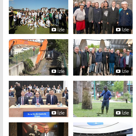
İzle
İzle
İzle
İzle
İzle
İzle