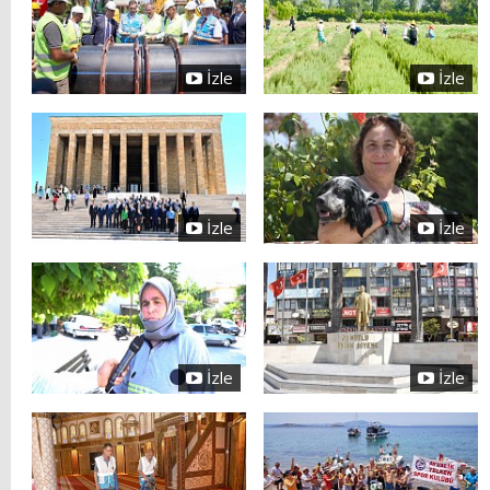
İzle
İzle
İzle
İzle
İzle
İzle