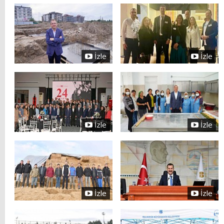
İzle
İzle
İzle
İzle
İzle
İzle