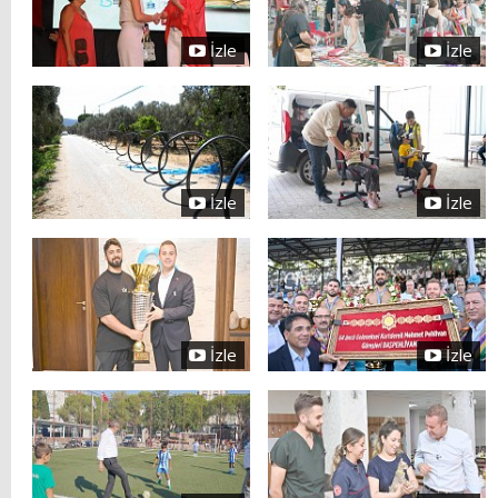
İzle
İzle
İzle
İzle
İzle
İzle