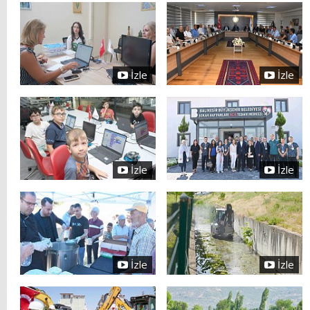
İzle
İzle
İzle
İzle
İzle
İzle