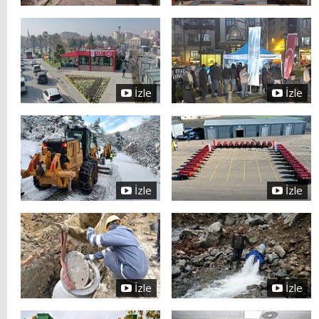
İzle
İzle
İzle
İzle
İzle
İzle