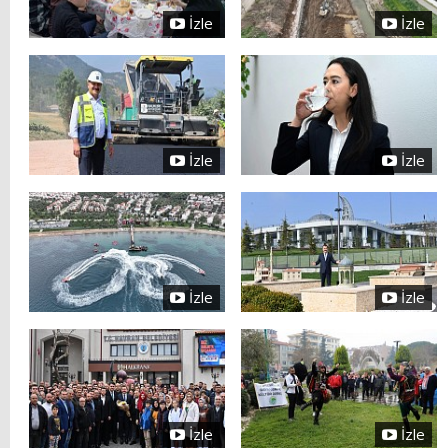
İzle
İzle
İzle
İzle
İzle
İzle
İzle
İzle