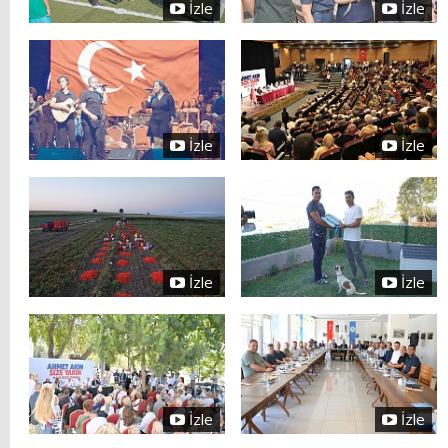
İzle
İzle
İzle
İzle
İzle
İzle
İzle
İzle