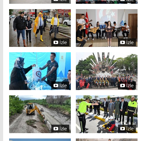
İzle
İzle
İzle
İzle
İzle
İzle