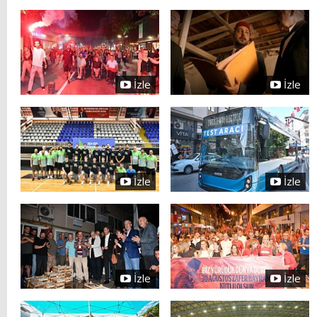
İzle
İzle
İzle
İzle
İzle
İzle