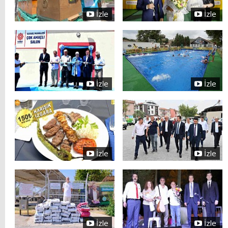
İzle
İzle
İzle
İzle
İzle
İzle
İzle
İzle