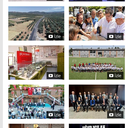
İzle
İzle
İzle
İzle
İzle
İzle