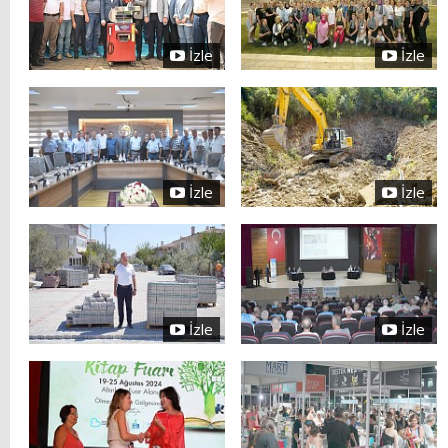
İzle
İzle
İzle
İzle
İzle
İzle