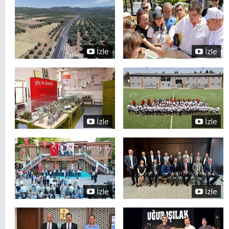
İzle
İzle
İzle
İzle
İzle
İzle