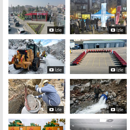
İzle
İzle
İzle
İzle
İzle
İzle