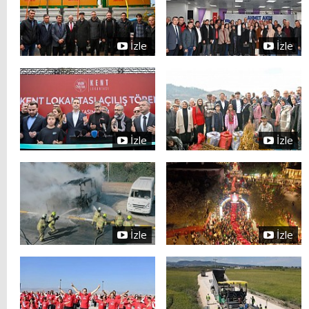
İzle
İzle
İzle
İzle
İzle
İzle