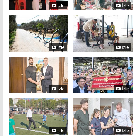
İzle
İzle
İzle
İzle
İzle
İzle
İzle
İzle