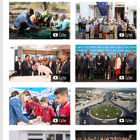
İzle
İzle
İzle
İzle
İzle
İzle