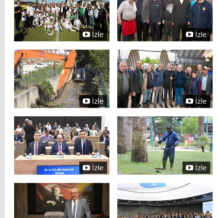
İzle
İzle
İzle
İzle
İzle
İzle