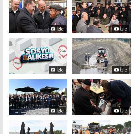
İzle
İzle
İzle
İzle
İzle
İzle