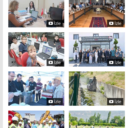
İzle
İzle
İzle
İzle
İzle
İzle