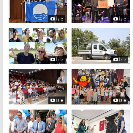
İzle
İzle
İzle
İzle
İzle
İzle