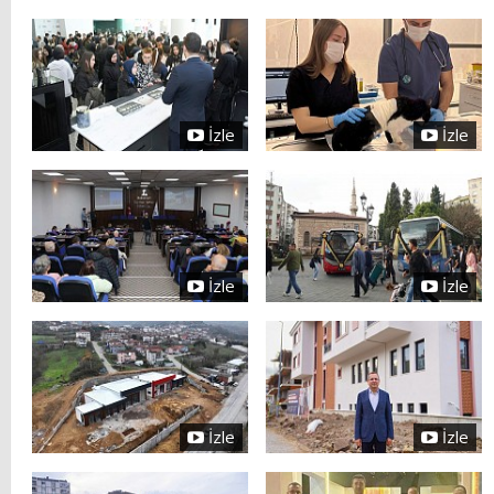
İzle
İzle
İzle
İzle
İzle
İzle