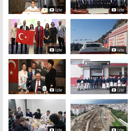
İzle
İzle
İzle
İzle
İzle
İzle
İzle
İzle