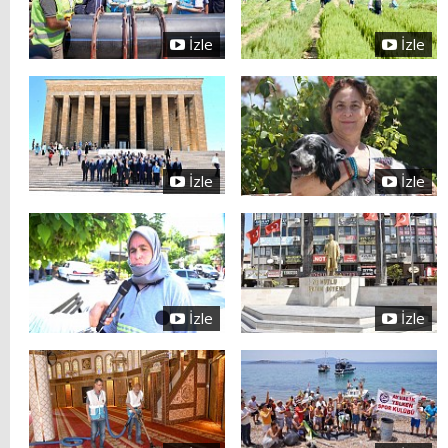
İzle
İzle
İzle
İzle
İzle
İzle