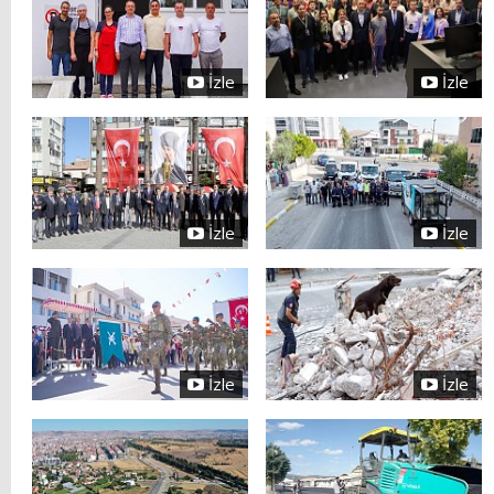
İzle
İzle
İzle
İzle
İzle
İzle