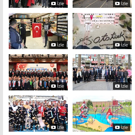
İzle
İzle
İzle
İzle
İzle
İzle
İzle
İzle