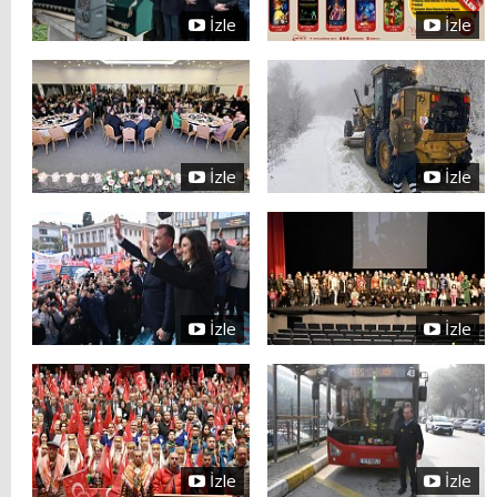
İzle
İzle
İzle
İzle
İzle
İzle
İzle
İzle