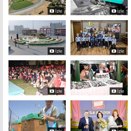
İzle
İzle
İzle
İzle
İzle
İzle