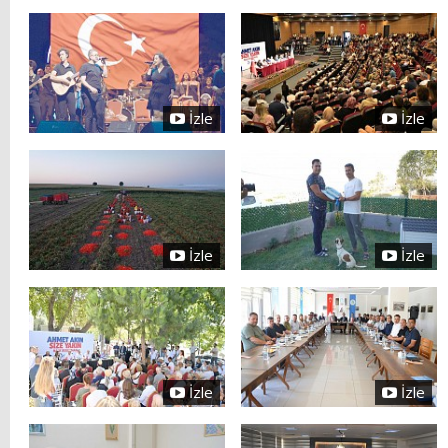
İzle
İzle
İzle
İzle
İzle
İzle