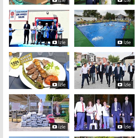
İzle
İzle
İzle
İzle
İzle
İzle
İzle
İzle