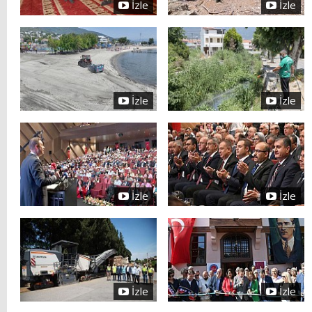
İzle
İzle
İzle
İzle
İzle
İzle
İzle
İzle