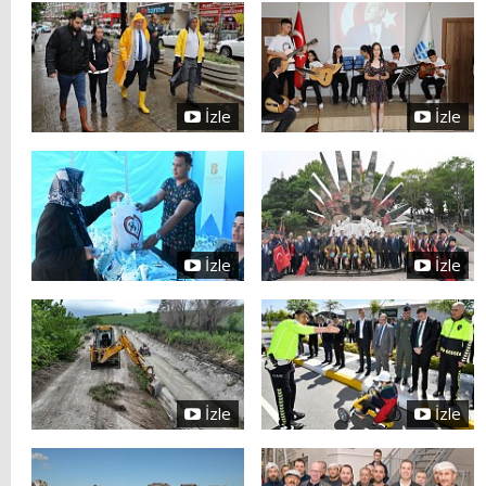
İzle
İzle
İzle
İzle
İzle
İzle