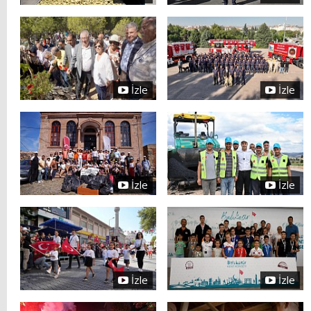
İzle
İzle
İzle
İzle
İzle
İzle