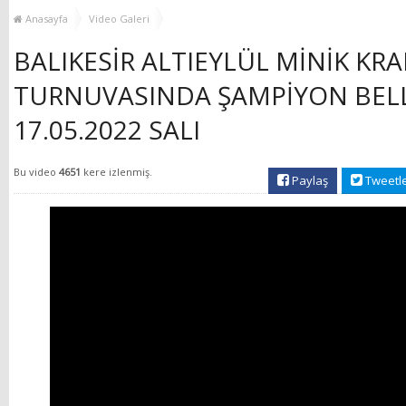
YENİ HİZMET BİNASI
Anasayfa
Video Galeri
AÇILIYOR!
BALIKESİR ALTIEYLÜL MİNİK K
TURNUVASINDA ŞAMPİYON BELL
17.05.2022 SALI
Bu video
4651
kere izlenmiş.
Paylaş
Tweetl