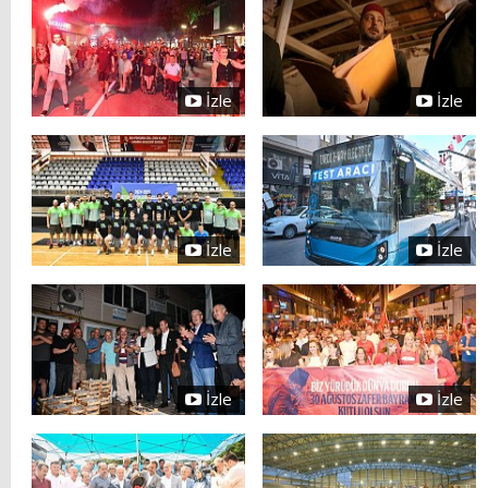
İzle
İzle
İzle
İzle
İzle
İzle