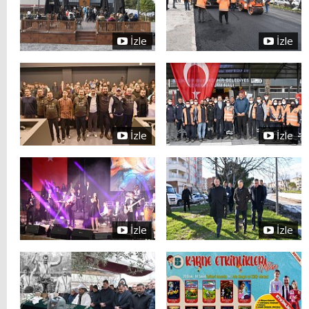
İzle
İzle
İzle
İzle
İzle
İzle