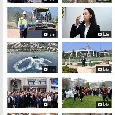
İzle
İzle
İzle
İzle
İzle
İzle