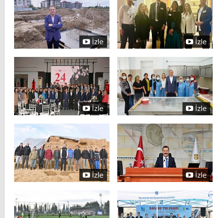
İzle
İzle
İzle
İzle
İzle
İzle