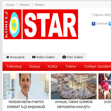
Künye
Reklam
İletişim
7 Ağustos 2026,
Facebook
Anasayfa
Video Galeri
Foto Galeri
Teknoloji
Dünya
Kültür
Tekno
Türkiye Gündem
YENİDEN REFAH PARTİSİ
AYVALIK, TARİHİ GÜMRÜK
SUS
EDREMİT İLÇE BAŞKANLIĞI
MEYDANI'NA KAVUŞTU