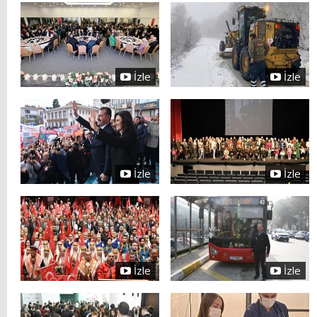
İzle
İzle
İzle
İzle
İzle
İzle