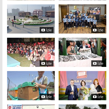
İzle
İzle
İzle
İzle
İzle
İzle