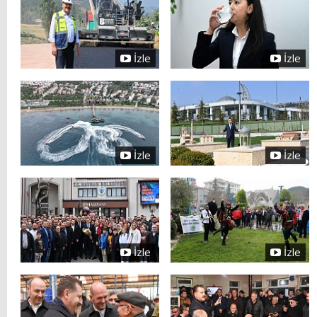
İzle
İzle
İzle
İzle
İzle
İzle