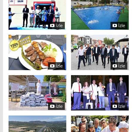
İzle
İzle
İzle
İzle
İzle
İzle