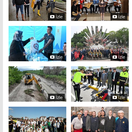
İzle
İzle
İzle
İzle
İzle
İzle