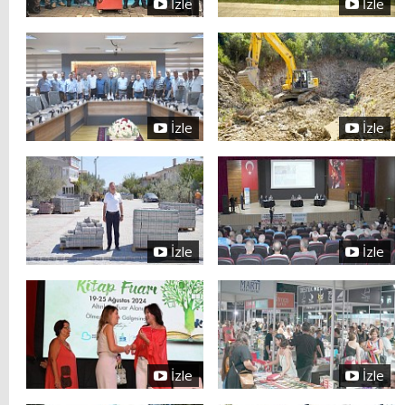
İzle
İzle
İzle
İzle
İzle
İzle
İzle
İzle