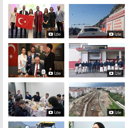
İzle
İzle
İzle
İzle
İzle
İzle