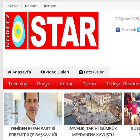
Künye
Reklam
İletişim
7 Ağustos 2026,
Facebook
Anasayfa
Video Galeri
Foto Galeri
Teknoloji
Dünya
Kültür
Tekno
Türkiye Gündem
YENİDEN REFAH PARTİSİ
AYVALIK, TARİHİ GÜMRÜK
SUS
EDREMİT İLÇE BAŞKANLIĞI
MEYDANI'NA KAVUŞTU