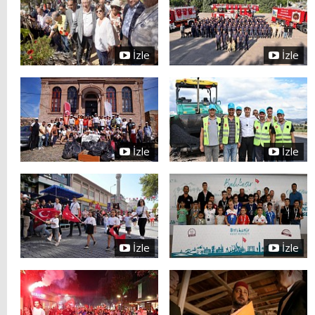
İzle
İzle
İzle
İzle
İzle
İzle