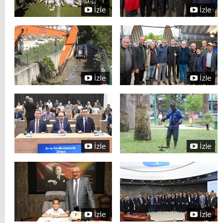
İzle
İzle
İzle
İzle
İzle
İzle
İzle
İzle