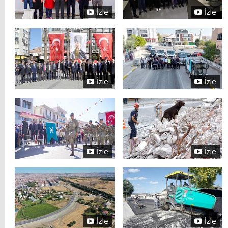
İzle
İzle
İzle
İzle
İzle
İzle
İzle
İzle