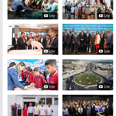
İzle
İzle
İzle
İzle
İzle
İzle