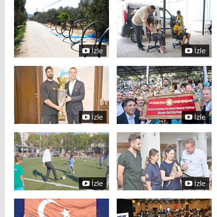
İzle
İzle
İzle
İzle
İzle
İzle