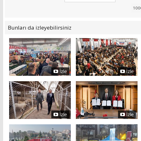
Bunları da izleyebilirsiniz
İzle
İzle
İzle
İzle