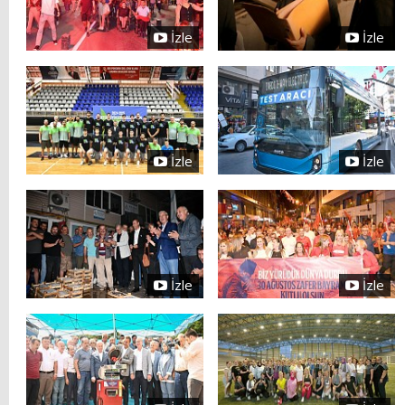
İzle
İzle
İzle
İzle
İzle
İzle