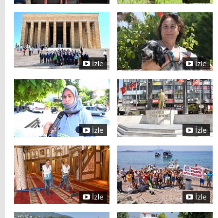
İzle
İzle
İzle
İzle
İzle
İzle