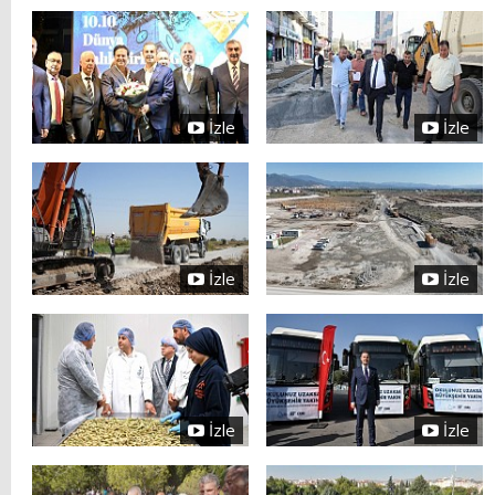
İzle
İzle
İzle
İzle
İzle
İzle