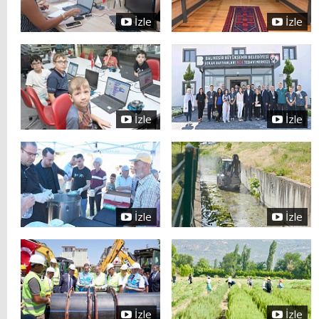
İzle
İzle
İzle
İzle
İzle
İzle
İzle
İzle