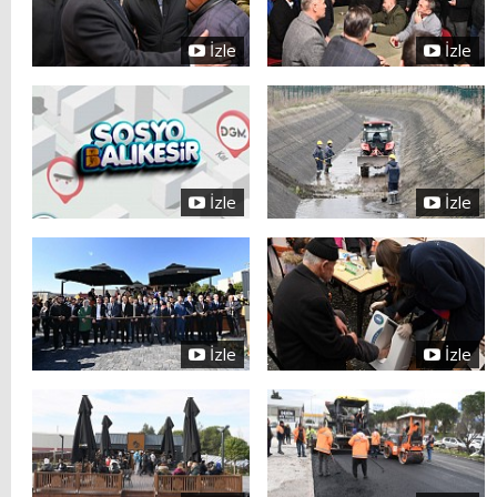
İzle
İzle
İzle
İzle
İzle
İzle