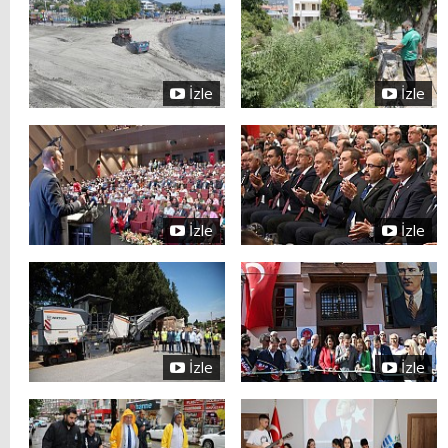
İzle
İzle
İzle
İzle
İzle
İzle