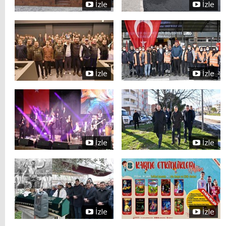
İzle
İzle
İzle
İzle
İzle
İzle
İzle
İzle