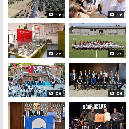
İzle
İzle
İzle
İzle
İzle
İzle