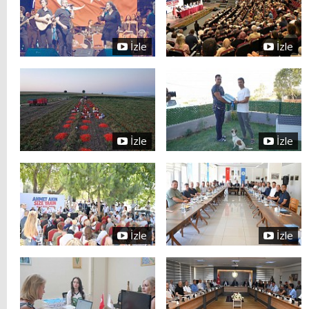
İzle
İzle
İzle
İzle
İzle
İzle