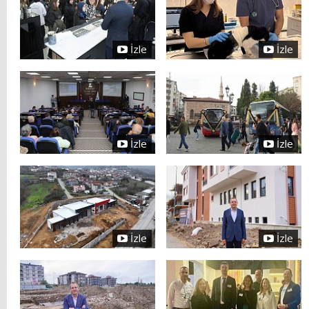
İzle
İzle
İzle
İzle
İzle
İzle