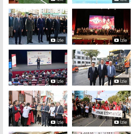
İzle
İzle
İzle
İzle
İzle
İzle