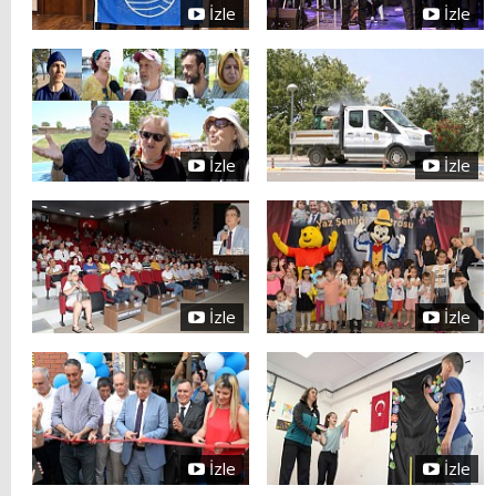
İzle
İzle
İzle
İzle
İzle
İzle
İzle
İzle