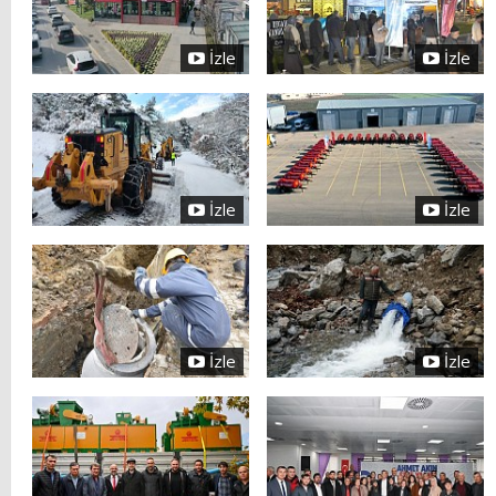
İzle
İzle
İzle
İzle
İzle
İzle