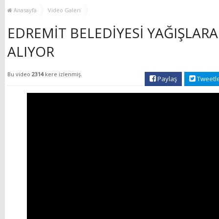
YENİ HİZMET BİNASI
Anasayfa
Video Galeri
AÇILIYOR!
EDREMİT BELEDİYESİ YAĞIŞLAR
ALIYOR
Bu video
2314
kere izlenmiş.
Paylaş
Tweetl