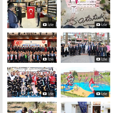
İzle
İzle
İzle
İzle
İzle
İzle