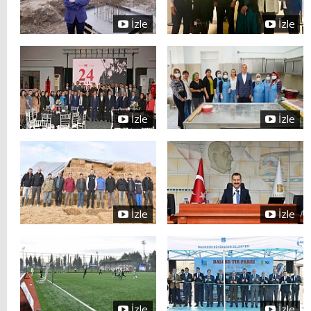
İzle
İzle
İzle
İzle
İzle
İzle
İzle
İzle