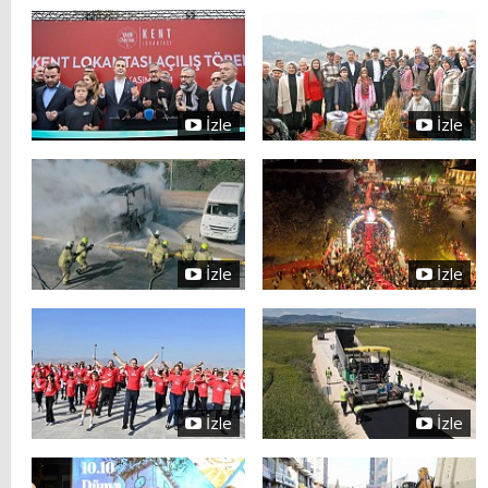
İzle
İzle
İzle
İzle
İzle
İzle