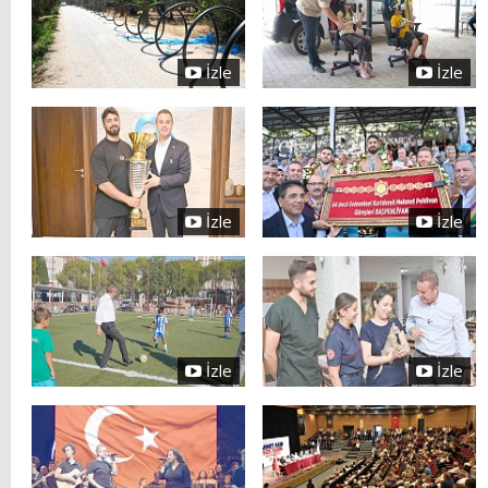
İzle
İzle
İzle
İzle
İzle
İzle