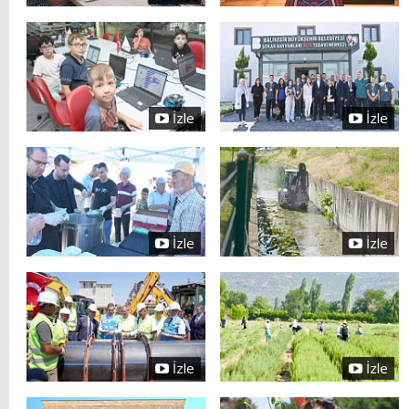
İzle
İzle
İzle
İzle
İzle
İzle