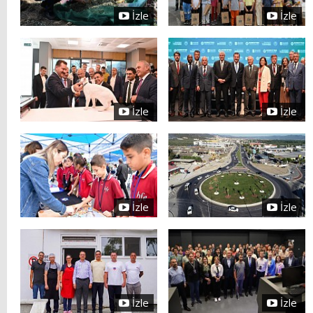
İzle
İzle
İzle
İzle
İzle
İzle
İzle
İzle