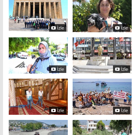
İzle
İzle
İzle
İzle
İzle
İzle