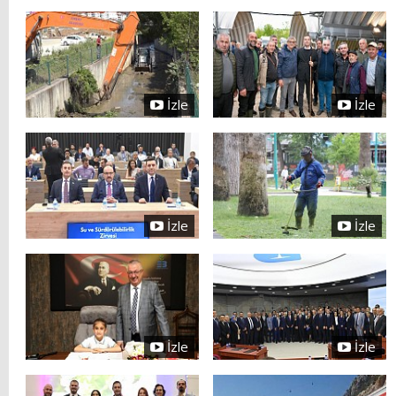
İzle
İzle
İzle
İzle
İzle
İzle