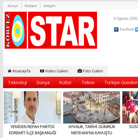
Künye
Reklam
İletişim
8 Ağustos 2026,
Facebook
Anasayfa
Video Galeri
Foto Galeri
Teknoloji
Dünya
Kültür
Tekno
Türkiye Gündem
YENİDEN REFAH PARTİSİ
AYVALIK, TARİHİ GÜMRÜK
SUS
EDREMİT İLÇE BAŞKANLIĞI
MEYDANI'NA KAVUŞTU