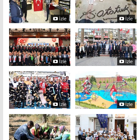
İzle
İzle
İzle
İzle
İzle
İzle