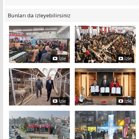
Bunları da izleyebilirsiniz
İzle
İzle
İzle
İzle