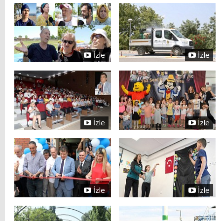
İzle
İzle
İzle
İzle
İzle
İzle