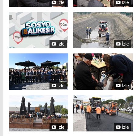
İzle
İzle
İzle
İzle
İzle
İzle
İzle
İzle