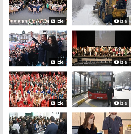
İzle
İzle
İzle
İzle
İzle
İzle