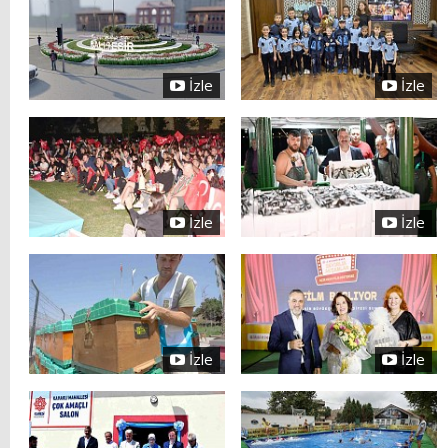
İzle
İzle
İzle
İzle
İzle
İzle