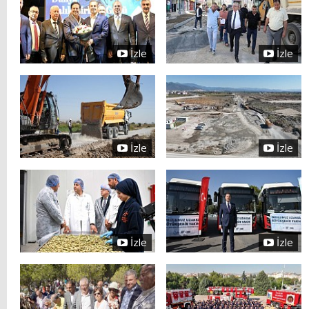
İzle
İzle
İzle
İzle
İzle
İzle