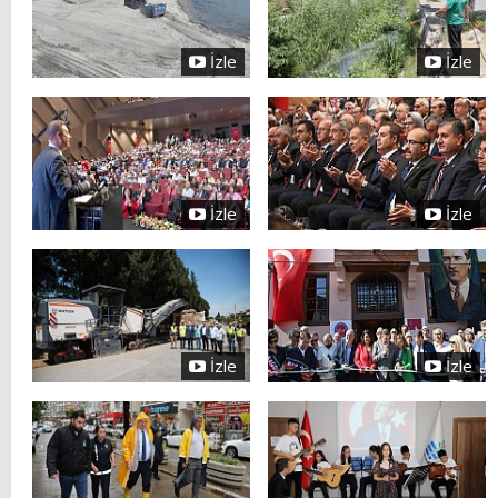
İzle
İzle
İzle
İzle
İzle
İzle