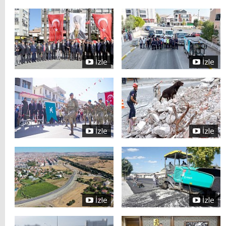
İzle
İzle
İzle
İzle
İzle
İzle