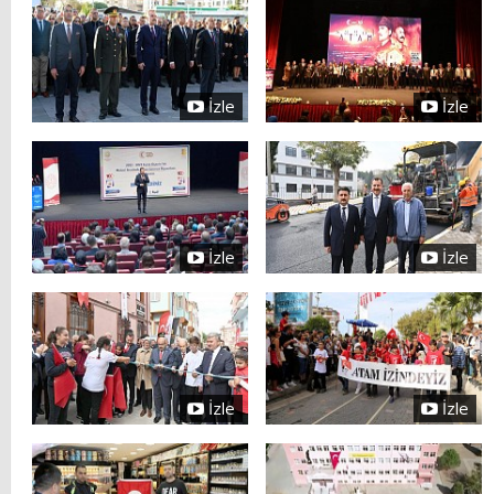
İzle
İzle
İzle
İzle
İzle
İzle