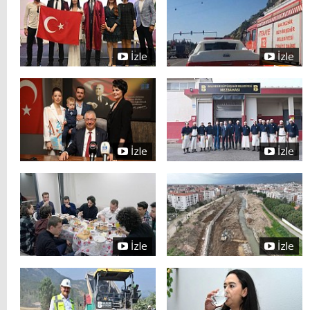
İzle
İzle
İzle
İzle
İzle
İzle