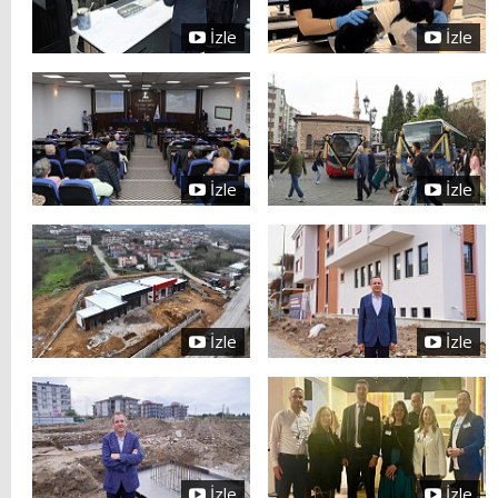
İzle
İzle
İzle
İzle
İzle
İzle
İzle
İzle