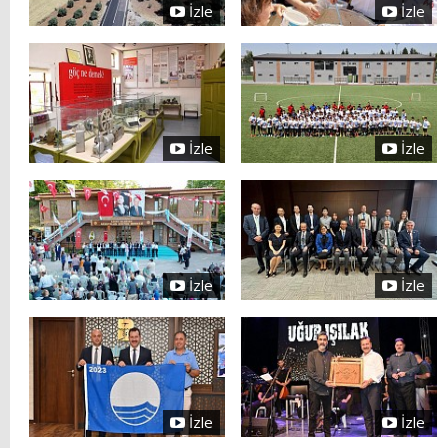
İzle
İzle
İzle
İzle
İzle
İzle
İzle
İzle