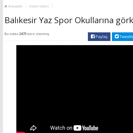
YENİ HİZMET BİNASI
Anasayfa
Video Galeri
AÇILIYOR!
Balıkesir Yaz Spor Okullarına gör
Bu video
2473
kere izlenmiş.
Paylaş
Tweetl