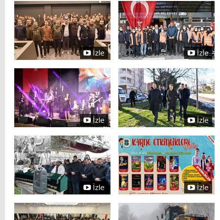
İzle
İzle
İzle
İzle
İzle
İzle