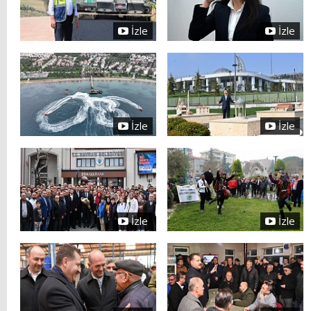
İzle
İzle
İzle
İzle
İzle
İzle