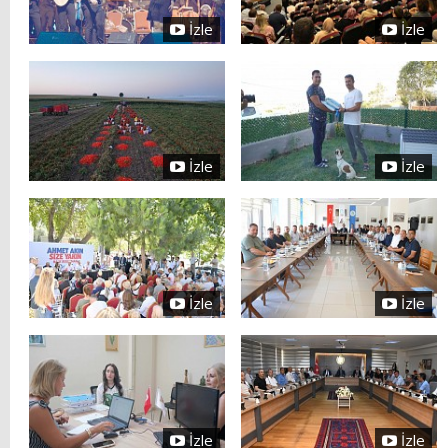
İzle
İzle
İzle
İzle
İzle
İzle
İzle
İzle