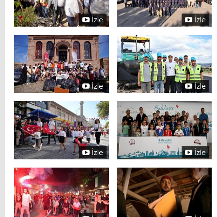
İzle
İzle
İzle
İzle
İzle
İzle