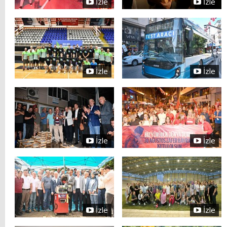
İzle
İzle
İzle
İzle
İzle
İzle
İzle
İzle