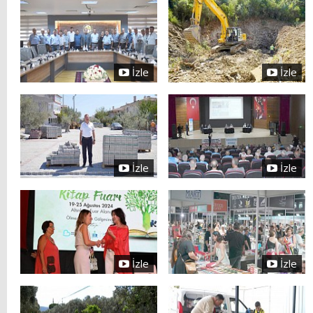
İzle
İzle
İzle
İzle
İzle
İzle