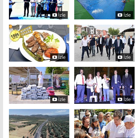
İzle
İzle
İzle
İzle
İzle
İzle