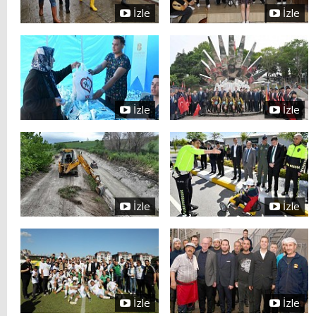
İzle
İzle
İzle
İzle
İzle
İzle
İzle
İzle