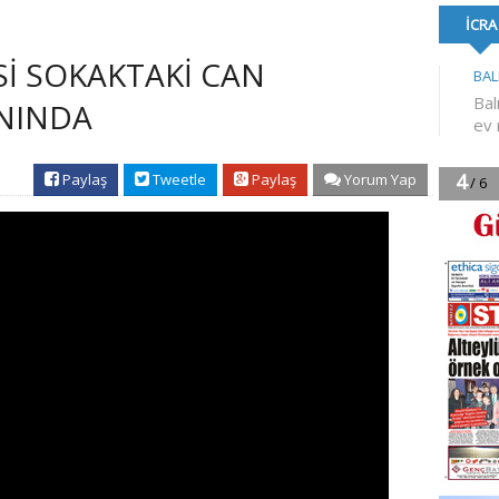
KEŞFEDİYOR
YÜKSEL ATANDI
BAYRAK’TAN B
AÇIKLAMAS
Sİ SOKAKTAKİ CAN
NINDA
Paylaş
Tweetle
Paylaş
Yorum Yap