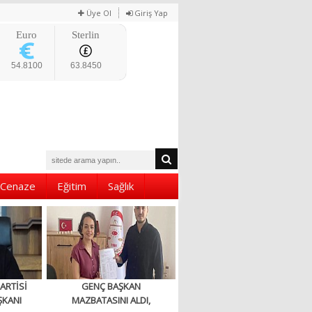
Üye Ol
Giriş Yap
Euro
Sterlin
54.8100
63.8450
Cenaze
Eğitim
Sağlık
ARTİSİ
GENÇ BAŞKAN
ŞKANI
MAZBATASINI ALDI,