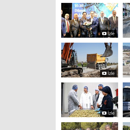
İzle
İzle
İzle