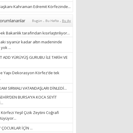
28/01/2024
aşkanı Kahraman Edremit Körfezinde...
.
.
orumlananlar
Bugün
Bu Hafta
Bu Ay
k Bakanlık tarafından kısırlaştırılıyor...
aki siyanür kadar altın madeninde
yok ...
T ADD YÜRÜYÜŞ GURUBU İLE TARİH VE
e Yapı Dekorasyon Körfez’de tek
.
AM SIRMALI VATANDAŞLARI DİNLEDİ...
EHİR’DEN BURSA’YA KOCA SEYİT
..
Körfezi Yeşil Çizik Zeytini Coğrafi
Büyüyor...
 ÇOCUKLAR İÇİN ...