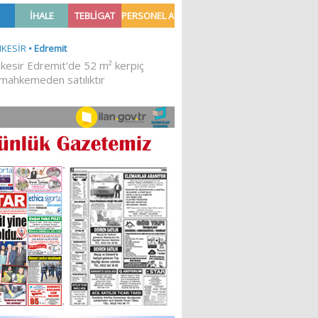
ASIN
‘HAVRAN’IMIZA HİZMET
I
ETMEK İSTİYORUZ’
Sibel Atam
“18 Mart Çanakkale
Zaferi” Denildiğinde Ne
Anlıyoruz?
18/03/2024
Aleyna Gürsoy
“GELİŞ VE GİDİŞLERİN
ARASINDA...”
07/04/2026
Fatma Zehra Köseley
MUSTAFA KEMALİN