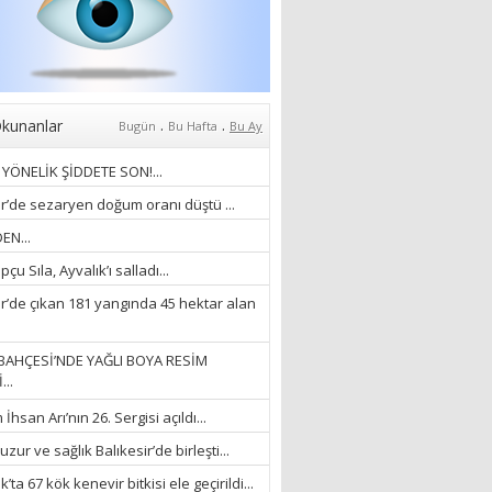
BÜTÜNLÜĞÜ...”
18/03/2023
İlknur Solmaz Çoban
“DOĞANIN GÜLEÇ
YAĞMURLARINI
.
.
kunanlar
Bugün
Bu Hafta
Bu Ay
ÖZLERKEN…”
YÖNELİK ŞİDDETE SON!...
23/11/2025
Fatma Aker
ir’de sezaryen doğum oranı düştü ...
“Ne çok şey oldu
EN...
unutulmaması gereken”
çu Sıla, Ayvalık’ı salladı...
28/01/2024
ir’de çıkan 181 yangında 45 hektar alan
Hüseyin Ergül
“AKIL GÖZÜ”
BAHÇESİ’NDE YAĞLI BOYA RESİM
13/03/2026
...
hsan Arı’nın 26. Sergisi açıldı...
Ayşegül Akay
zur ve sağlık Balıkesir’de birleşti...
“KURTULDUM”
’ta 67 kök kenevir bitkisi ele geçirildi...