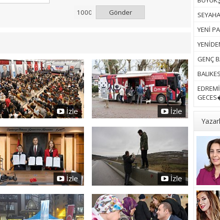
BÜYÜKŞ
Gönder
SEYAHAT
YENİ PA
YENİDEN
GENÇ B
BALIKES
EDREMİ
GECES�
İzle
İzle
Yazar
İzle
İzle