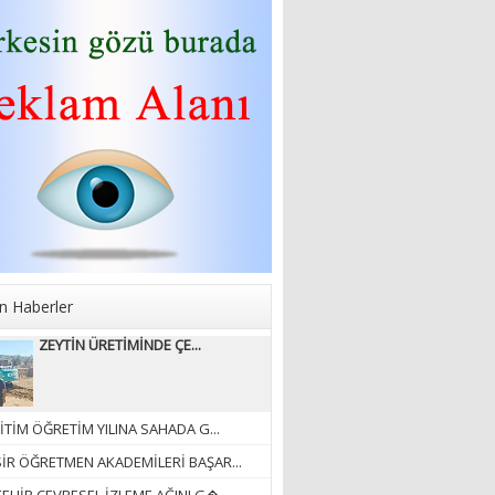
KAĞNISI
07/04/2026
Mehmet Çağ
“BEDEN VE RUH
BÜTÜNLÜĞÜ...”
18/03/2023
İlknur Solmaz Çoban
“DOĞANIN GÜLEÇ
YAĞMURLARINI
ÖZLERKEN…”
n Haberler
23/11/2025
Fatma Aker
ZEYTİN ÜRETİMİNDE ÇE...
“Ne çok şey oldu
unutulmaması gereken”
28/01/2024
İTİM ÖĞRETİM YILINA SAHADA G...
Hüseyin Ergül
SİR ÖĞRETMEN AKADEMİLERİ BAŞAR...
“AKIL GÖZÜ”