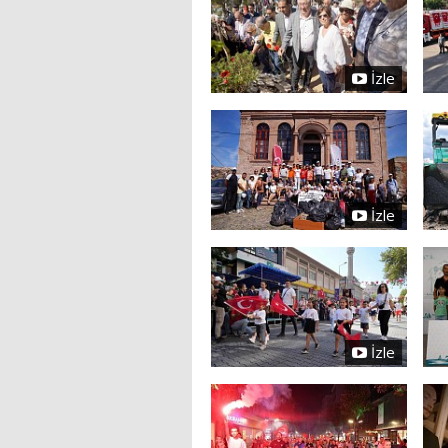
İzle
İzle
İzle