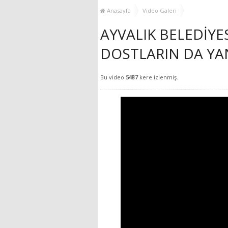
GÜÇLENDİRİYOR!
Anasayfa
Video Galeri
AYVALIK BELEDİYE
DOSTLARIN DA YA
Bu video
5487
kere izlenmiş.