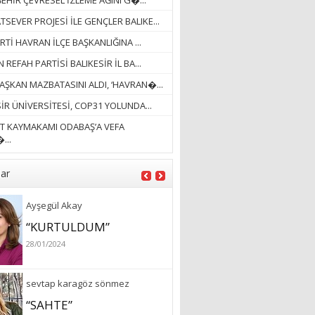
EHİR ÇEVRESEL İZLEME AĞINI G�...
13/03/2026
SEVER PROJESİ İLE GENÇLER BALIKE...
RTİ HAVRAN İLÇE BAŞKANLIĞINA ...
Ayşegül Akay
 REFAH PARTİSİ BALIKESİR İL BA...
“KURTULDUM”
AŞKAN MAZBATASINI ALDI, ‘HAVRAN�...
28/01/2024
İR ÜNİVERSİTESİ, COP31 YOLUNDA...
T KAYMAKAMI ODABAŞ’A VEFA
sevtap karagöz sönmez
...
“SAHTE”
26/01/2025
lar
Fatoş Akşi Sayım
SON SÜREÇLER
25/06/2020
özlem arslan
Hydrafacial cilt bakımı