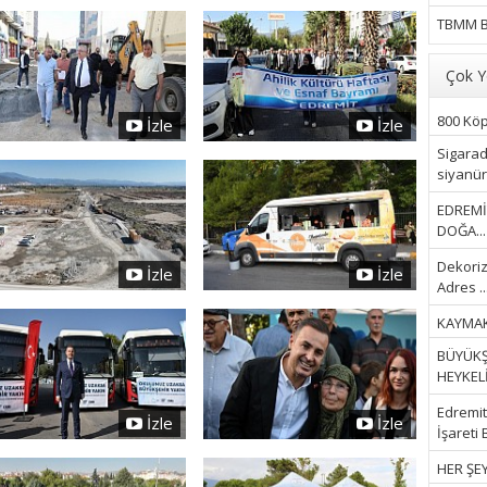
TBMM B
Çok Y
800 Köpe
İzle
İzle
Sigarad
siyanür 
EDREMİ
DOĞA...
Dekoriz
İzle
İzle
Adres ..
KAYMAK
BÜYÜKŞ
HEYKELİ.
Edremit 
İzle
İzle
İşareti 
HER ŞEY