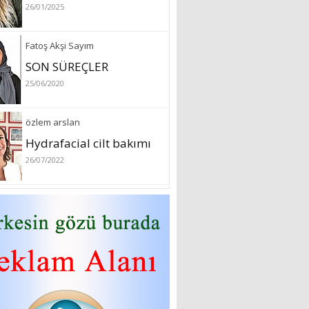
26/07/2022
Sibel Atam
“18 Mart Çanakkale
Zaferi” Denildiğinde Ne
Anlıyoruz?
18/03/2024
Aleyna Gürsoy
“GELİŞ VE GİDİŞLERİN
ARASINDA...”
07/04/2026
Fatma Zehra Köseley
MUSTAFA KEMALİN
KAĞNISI
07/04/2026
Mehmet Çağ
“BEDEN VE RUH