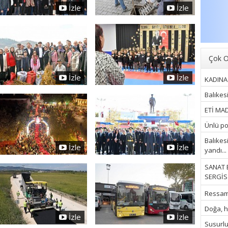
İzle
İzle
Çok O
İzle
İzle
KADINA 
Balıkes
ETİ MAD
Ünlü pop
Balıkes
İzle
İzle
yandı...
SANAT 
SERGİSİ
Ressam İ
Doğa, hu
İzle
İzle
Susurluk