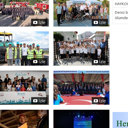
HAYKOOP
Deniz bi
ölümden 
İzle
İzle
İzle
İzle
İzle
İzle