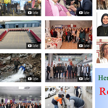
İzle
İzle
İzle
İzle
İzle
İzle