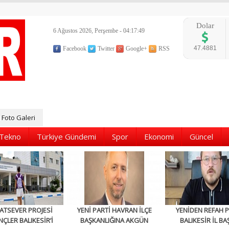
Dolar
6 Ağustos 2026, Perşembe - 04:17:50
47.4881
Facebook
Twitter
Google+
RSS
Foto Galeri
Tekno
Türkiye Gündemi
Spor
Ekonomi
Güncel
ATSEVER PROJESİ
YENİ PARTİ HAVRAN İLÇE
YENİDEN REFAH P
NÇLER BALIKESİR’İ
BAŞKANLIĞINA AKGÜN
BALIKESİR İL BA