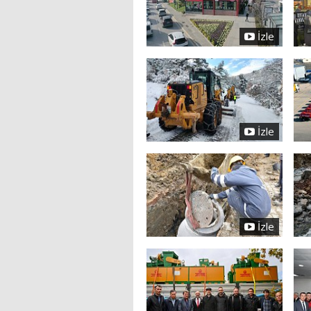
İzle
İzle
İzle