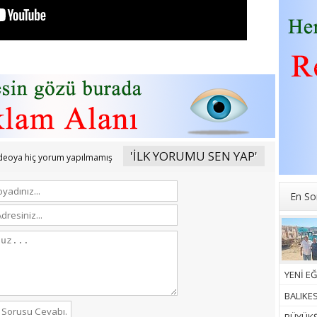
'İLK YORUMU SEN YAP'
ideoya hiç yorum yapılmamış
En So
YENİ EĞ
BALIKE