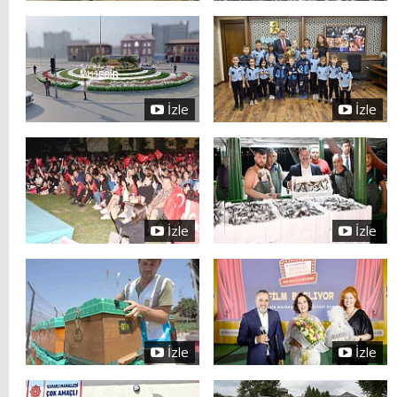
İzle
İzle
İzle
İzle
İzle
İzle