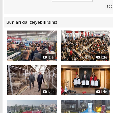
Bunları da izleyebilirsiniz
İzle
İzle
İzle
İzle