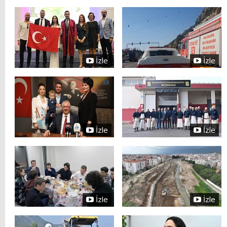
İzle
İzle
İzle
İzle
İzle
İzle