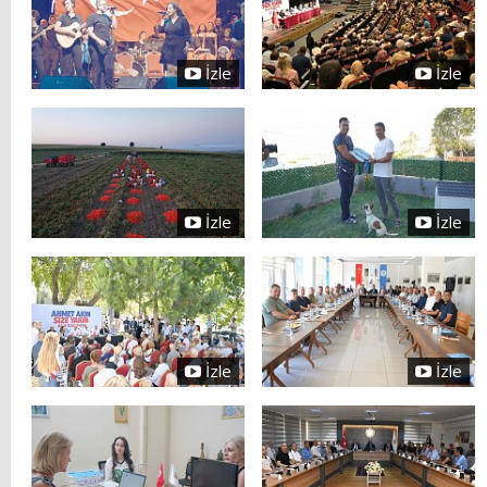
İzle
İzle
İzle
İzle
İzle
İzle