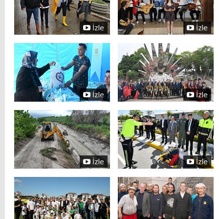
İzle
İzle
İzle
İzle
İzle
İzle