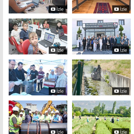
İzle
İzle
İzle
İzle
İzle
İzle
İzle
İzle