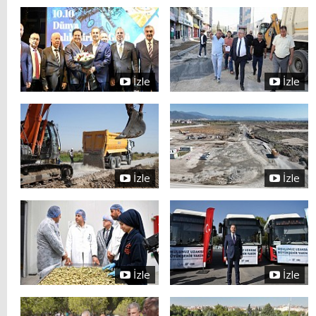
İzle
İzle
İzle
İzle
İzle
İzle