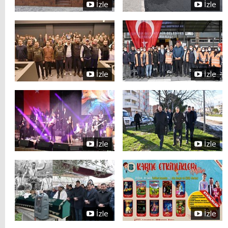
İzle
İzle
İzle
İzle
İzle
İzle
İzle
İzle