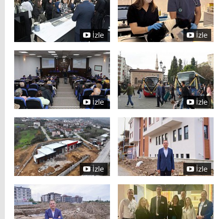
İzle
İzle
İzle
İzle
İzle
İzle