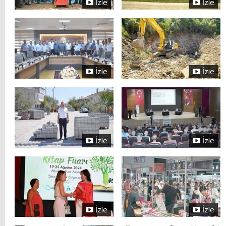
İzle
İzle
İzle
İzle
İzle
İzle
İzle
İzle