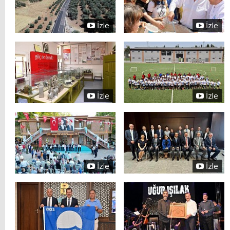
İzle
İzle
İzle
İzle
İzle
İzle