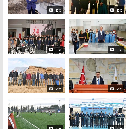
İzle
İzle
İzle
İzle
İzle
İzle
İzle
İzle