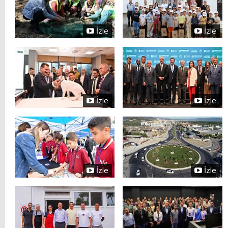
İzle
İzle
İzle
İzle
İzle
İzle