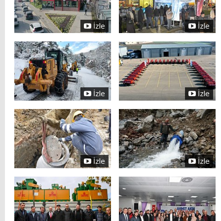
İzle
İzle
İzle
İzle
İzle
İzle