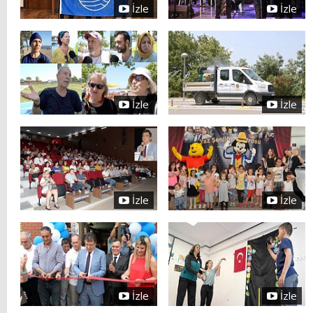
İzle
İzle
İzle
İzle
İzle
İzle
İzle
İzle