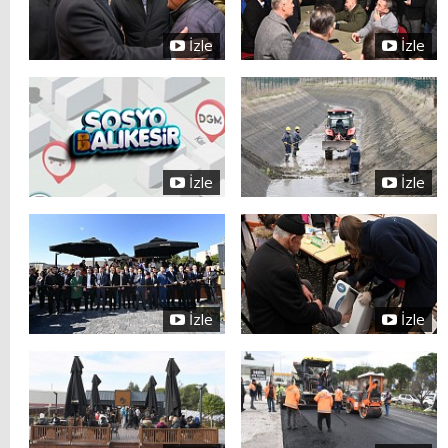
İzle
İzle
İzle
İzle
İzle
İzle