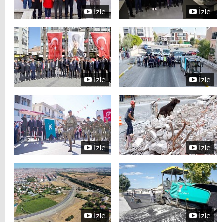
İzle
İzle
İzle
İzle
İzle
İzle
İzle
İzle