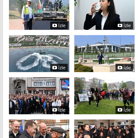
İzle
İzle
İzle
İzle
İzle
İzle