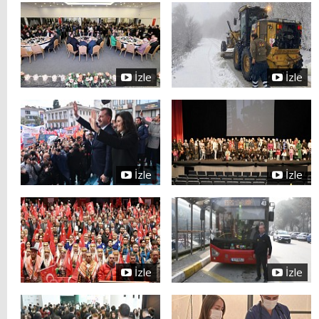
İzle
İzle
İzle
İzle
İzle
İzle