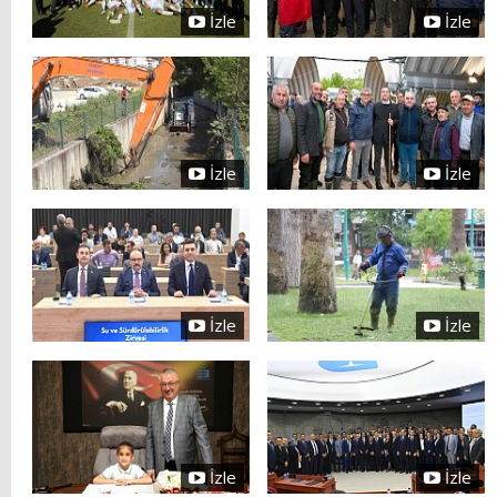
İzle
İzle
İzle
İzle
İzle
İzle
İzle
İzle