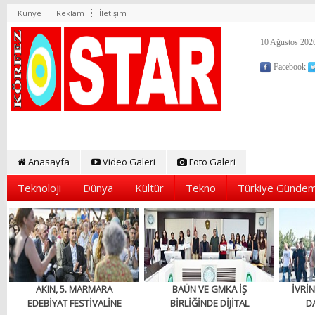
Künye
Reklam
İletişim
10 Ağustos 2026
Facebook
Anasayfa
Video Galeri
Foto Galeri
Teknoloji
Dünya
Kültür
Tekno
Türkiye Gündem
AKIN, 5. MARMARA
BAÜN VE GMKA İŞ
İVRİN
EDEBİYAT FESTİVALİNE
BİRLİĞİNDE DİJİTAL
D