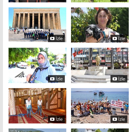
İzle
İzle
İzle
İzle
İzle
İzle