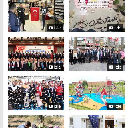
İzle
İzle
İzle
İzle
İzle
İzle