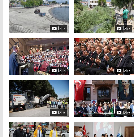
İzle
İzle
İzle
İzle
İzle
İzle