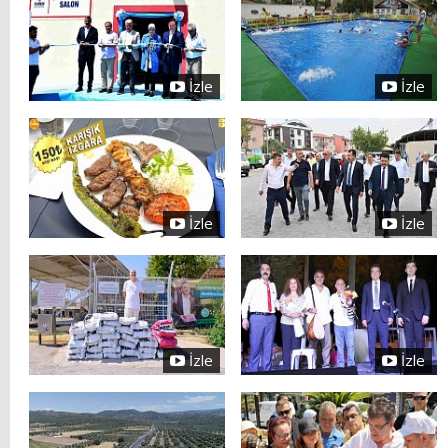
İzle
İzle
İzle
İzle
İzle
İzle