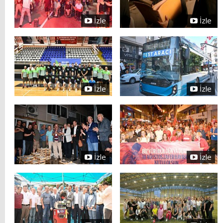
İzle
İzle
İzle
İzle
İzle
İzle