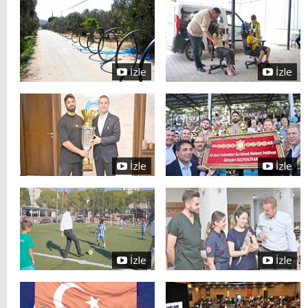
İzle
İzle
İzle
İzle
İzle
İzle