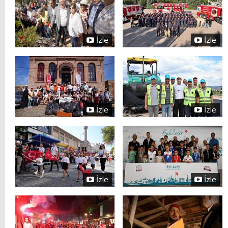
İzle
İzle
İzle
İzle
İzle
İzle