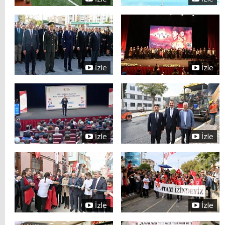
İzle
İzle
İzle
İzle
İzle
İzle