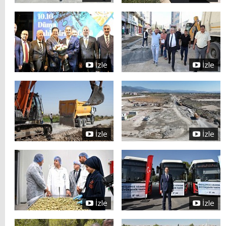
İzle
İzle
İzle
İzle
İzle
İzle