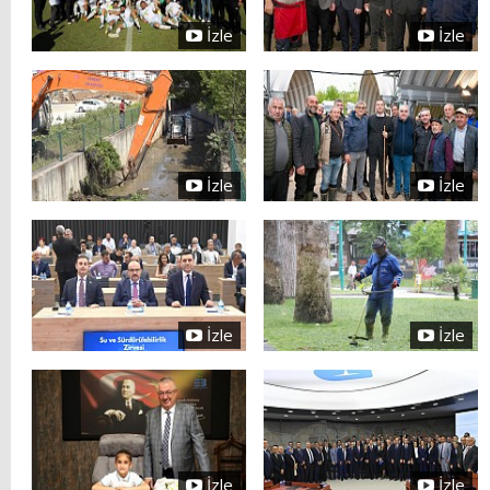
İzle
İzle
İzle
İzle
İzle
İzle
İzle
İzle