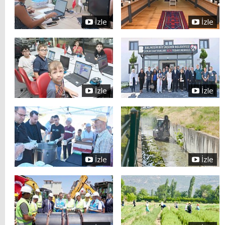
İzle
İzle
İzle
İzle
İzle
İzle