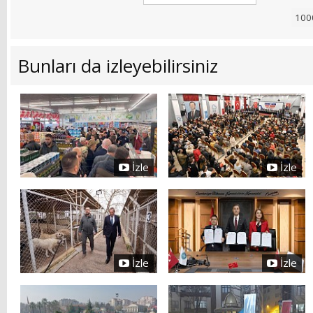
Bunları da izleyebilirsiniz
İzle
İzle
İzle
İzle