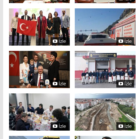
İzle
İzle
İzle
İzle
İzle
İzle