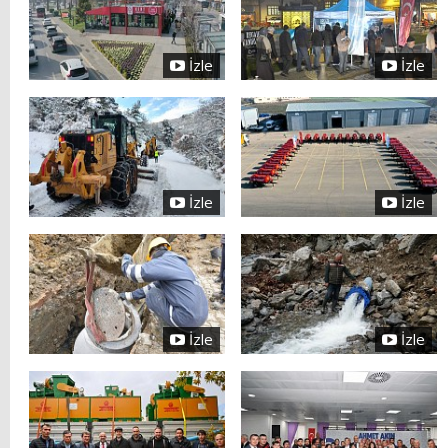
İzle
İzle
İzle
İzle
İzle
İzle