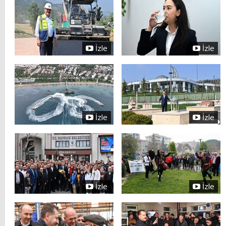
İzle
İzle
İzle
İzle
İzle
İzle