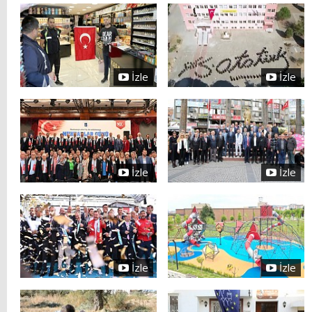
İzle
İzle
İzle
İzle
İzle
İzle