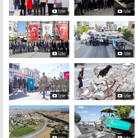
İzle
İzle
İzle
İzle
İzle
İzle
İzle
İzle