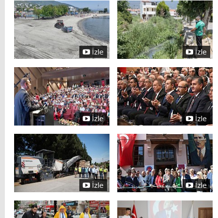
İzle
İzle
İzle
İzle
İzle
İzle