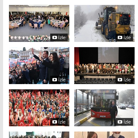
İzle
İzle
İzle
İzle
İzle
İzle