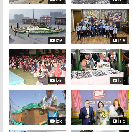
İzle
İzle
İzle
İzle
İzle
İzle