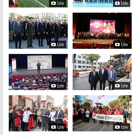
İzle
İzle
İzle
İzle
İzle
İzle
İzle
İzle