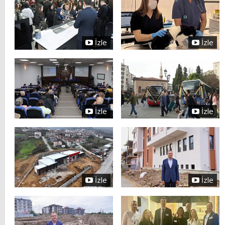
İzle
İzle
İzle
İzle
İzle
İzle