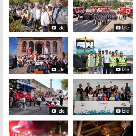
İzle
İzle
İzle
İzle
İzle
İzle