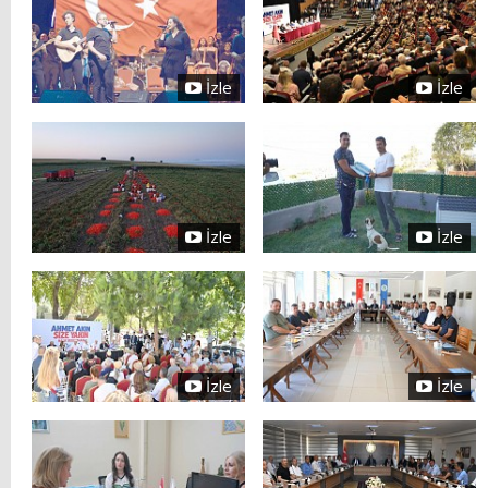
İzle
İzle
İzle
İzle
İzle
İzle