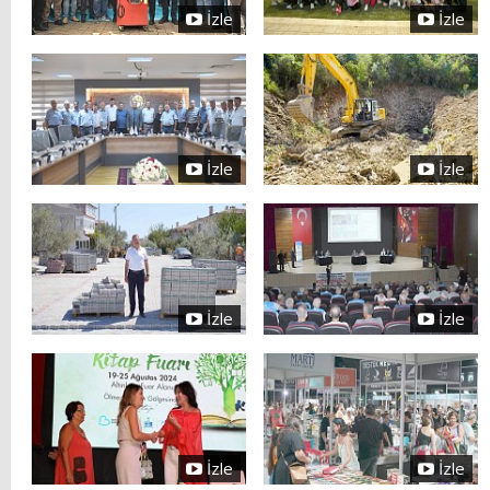
İzle
İzle
İzle
İzle
İzle
İzle
İzle
İzle