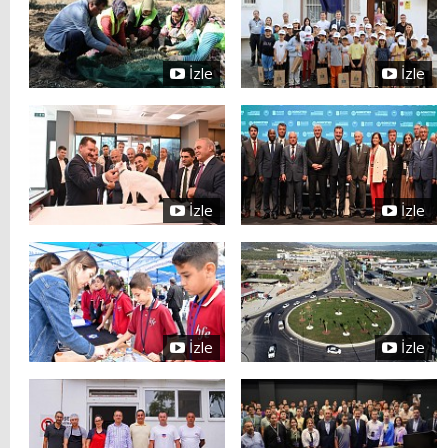
İzle
İzle
İzle
İzle
İzle
İzle