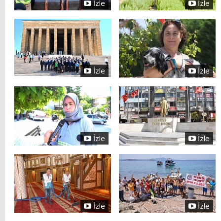
İzle
İzle
İzle
İzle
İzle
İzle
İzle
İzle