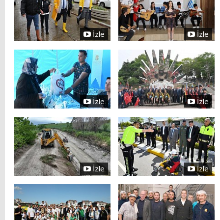
İzle
İzle
İzle
İzle
İzle
İzle