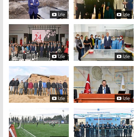
İzle
İzle
İzle
İzle
İzle
İzle