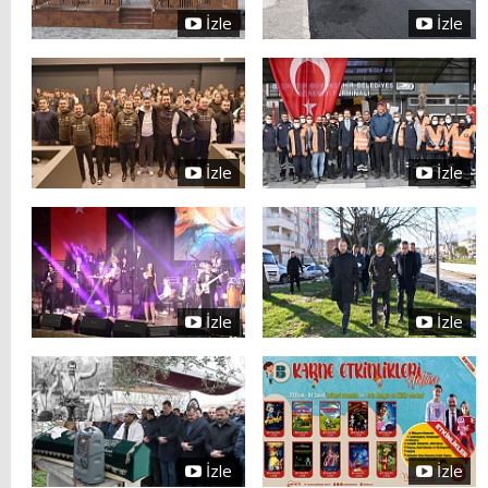
İzle
İzle
İzle
İzle
İzle
İzle
İzle
İzle