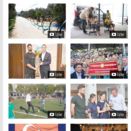
İzle
İzle
İzle
İzle
İzle
İzle