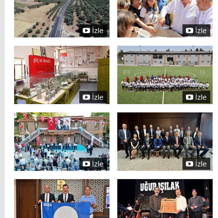
İzle
İzle
İzle
İzle
İzle
İzle