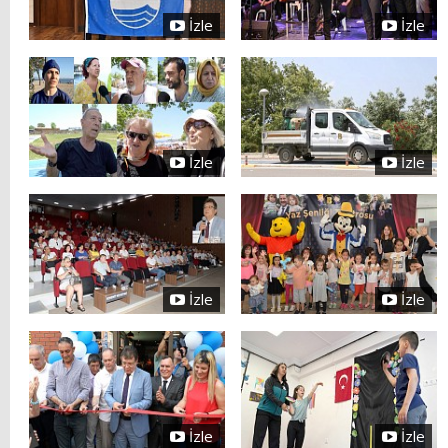
İzle
İzle
İzle
İzle
İzle
İzle
İzle
İzle