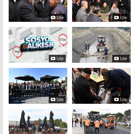
İzle
İzle
İzle
İzle
İzle
İzle