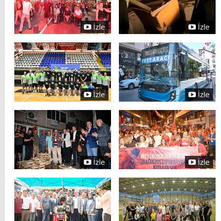
İzle
İzle
İzle
İzle
İzle
İzle