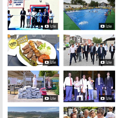
İzle
İzle
İzle
İzle
İzle
İzle