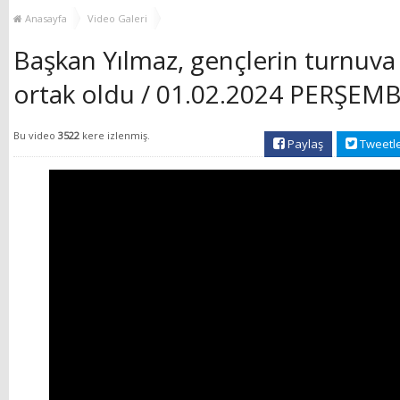
YENİ HİZMET BİNASI
Anasayfa
Video Galeri
AÇILIYOR!
Başkan Yılmaz, gençlerin turnuv
ortak oldu / 01.02.2024 PERŞEM
Bu video
3522
kere izlenmiş.
Paylaş
Tweetl