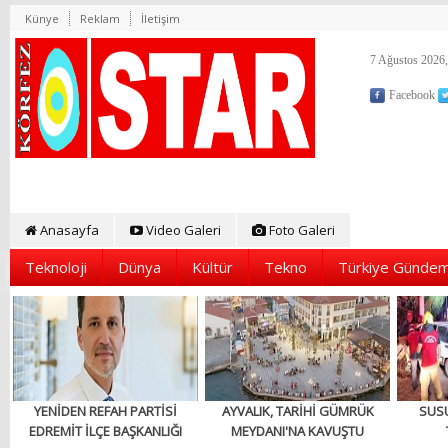
Künye
Reklam
İletişim
7 Ağustos 2026,
Facebook
Anasayfa
Video Galeri
Foto Galeri
Teknoloji
Dünya
Kültür
Tekno
Türkiye Gündem
YENİDEN REFAH PARTİSİ
AYVALIK, TARİHİ GÜMRÜK
SUS
EDREMİT İLÇE BAŞKANLIĞI
MEYDANI'NA KAVUŞTU