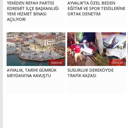
YENİDEN REFAH PARTİSİ
AYVALIK’TA ÖZEL BEDEN
EDREMİT İLÇE BAŞKANLIĞI
EĞİTİMİ VE SPOR TESİSLERİNE
YENİ HİZMET BİNASI
ORTAK DENETİM
AÇILIYOR!
Güncel
Güncel
AYVALIK, TARİHİ GÜMRÜK
SUSURLUK DEREKÖY’DE
MEYDANI'NA KAVUŞTU
TRAFİK KAZASI