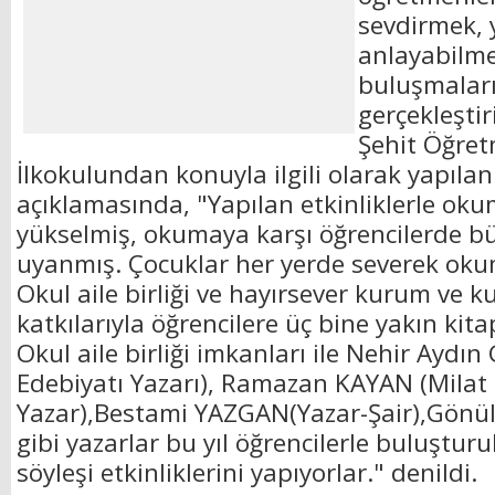
sevdirmek, y
anlayabilme
buluşmaları
gerçekleştir
Şehit Öğret
İlkokulundan konuyla ilgili olarak yapıla
açıklamasında, "Yapılan etkinliklerle ok
yükselmiş, okumaya karşı öğrencilerde bü
uyanmış. Çocuklar her yerde severek okum
Okul aile birliği ve hayırsever kurum ve k
katkılarıyla öğrencilere üç bine yakın kita
Okul aile birliği imkanları ile Nehir Ay
Edebiyatı Yazarı), Ramazan KAYAN (Milat
Yazar),Bestami YAZGAN(Yazar-Şair),Gönül
gibi yazarlar bu yıl öğrencilerle buluştur
söyleşi etkinliklerini yapıyorlar." denildi.