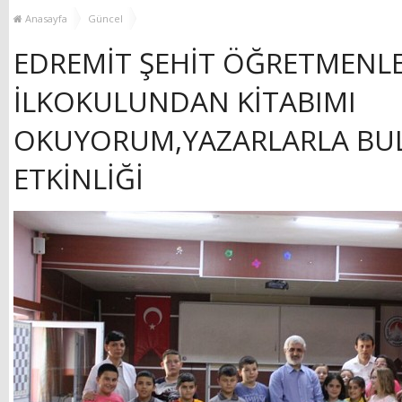
YENİ HİZMET BİNASI
Anasayfa
Güncel
AÇILIYOR!
EDREMİT ŞEHİT ÖĞRETMENL
İLKOKULUNDAN KİTABIMI
OKUYORUM,YAZARLARLA B
ETKİNLİĞİ