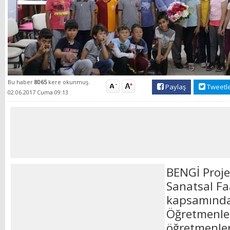
Bu haber
8065
kere okunmuş.
Paylaş
Tweetl
02.06.2017 Cuma 09:13
BENGİ Proje
Sanatsal Faa
kapsamında
Öğretmenler
öğretmenler