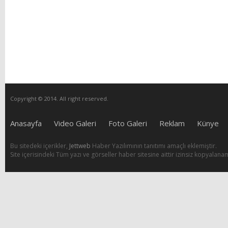
Copyright © 2014. All right reserved.
Anasayfa
Video Galeri
Foto Galeri
Reklam
Künye
Bu sitedeki içerikler,
Jettweb
Haber Yazılımının tanıtımı amaçlı eklemiştir.
Site içerisindeki Tüm yazı ve görseller haber sitesine aittir izinsiz kopyalana