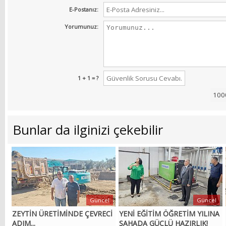
E-Postanız:
Yorumunuz:
1 + 1 = ?
Bunlar da ilginizi çekebilir
Güncel
Güncel
ZEYTİN ÜRETİMİNDE ÇEVRECİ
YENİ EĞİTİM ÖĞRETİM YILINA
ADIM...
SAHADA GÜÇLÜ HAZIRLIK!