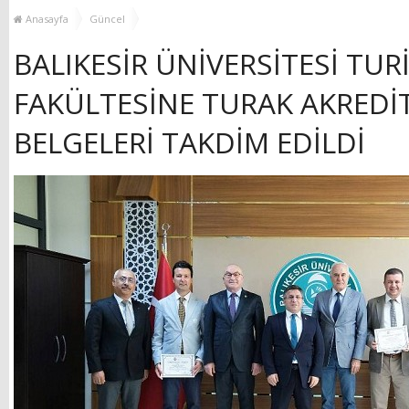
GÜÇLENDİRİYOR!
KEŞFEDİYOR
Anasayfa
Güncel
BALIKESİR ÜNİVERSİTESİ TUR
FAKÜLTESİNE TURAK AKRED
BELGELERİ TAKDİM EDİLDİ