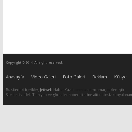
Copyright © 2014. All right reserved.
Anasayfa
Video Galeri
Foto Galeri
Reklam
Künye
Bu sitedeki içerikler,
Jettweb
Haber Yazılımının tanıtımı amaçlı eklemiştir.
Site içerisindeki Tüm yazı ve görseller haber sitesine aittir izinsiz kopyalana