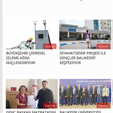
Güncel
Güncel
BÜYÜKŞEHİR ÇEVRESEL
SEYAHATSEVER PROJESİ İLE
İZLEME AĞINI
GENÇLER BALIKESİR’İ
GÜÇLENDİRİYOR!
KEŞFEDİYOR
Güncel
Güncel
GENÇ BAŞKAN MAZBATASINI
BALIKESİR ÜNİVERSİTESİ,