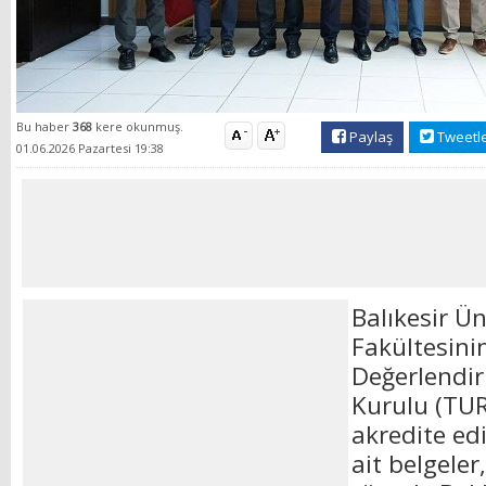
Bu haber
368
kere okunmuş.
Paylaş
Tweetl
01.06.2026 Pazartesi 19:38
Balıkesir Ün
Fakültesini
Değerlendi
Kurulu (TU
akredite ed
ait belgele