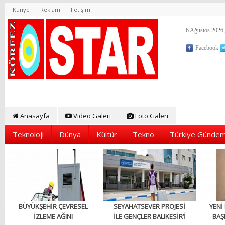
Künye
Reklam
İletişim
6 Ağustos 2026,
Facebook
Anasayfa
Video Galeri
Foto Galeri
Teknoloji
Dünya
Kültür
Tekno
Türkiye Gündem
BÜYÜKŞEHİR ÇEVRESEL
SEYAHATSEVER PROJESİ
YENİ
İZLEME AĞINI
İLE GENÇLER BALIKESİR’İ
BAŞ