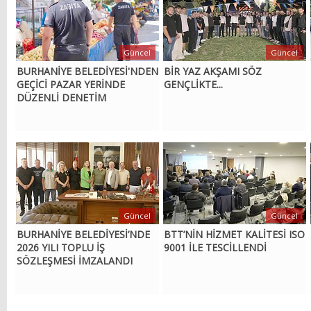
Güncel
Güncel
BURHANİYE BELEDİYESİ'NDEN
BİR YAZ AKŞAMI SÖZ
GEÇİCİ PAZAR YERİNDE
GENÇLİKTE...
DÜZENLİ DENETİM
Güncel
Güncel
BURHANİYE BELEDİYESİ’NDE
BTT’NİN HİZMET KALİTESİ ISO
2026 YILI TOPLU İŞ
9001 İLE TESCİLLENDİ
SÖZLEŞMESİ İMZALANDI