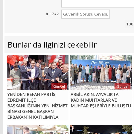
8 + 7 = ?
Bunlar da ilginizi çekebilir
Güncel
Güncel
YENİDEN REFAH PARTİSİ
ARBİL AKIN, AYVALIK’TA
EDREMİT İLÇE
KADIN MUHTARLAR VE
BAŞKANLIĞI’NIN YENİ HİZMET
MUHTAR EŞLERİYLE BULUŞTU
BİNASI GENEL BAŞKAN
ERBAKAN’IN KATILIMIYLA
AÇILDI