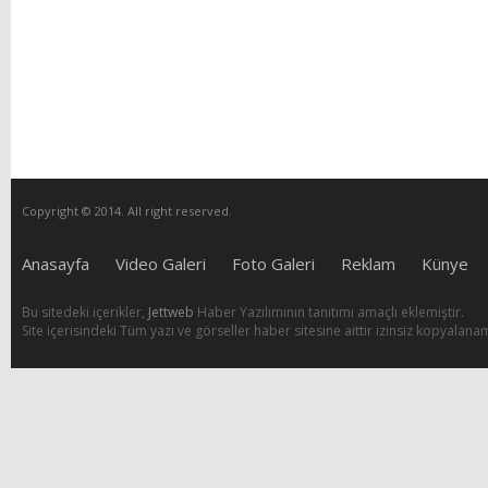
Copyright © 2014. All right reserved.
Anasayfa
Video Galeri
Foto Galeri
Reklam
Künye
Bu sitedeki içerikler,
Jettweb
Haber Yazılımının tanıtımı amaçlı eklemiştir.
Site içerisindeki Tüm yazı ve görseller haber sitesine aittir izinsiz kopyalana