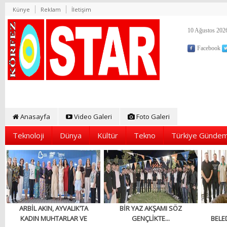
Künye
Reklam
İletişim
10 Ağustos 2026
Facebook
Anasayfa
Video Galeri
Foto Galeri
Teknoloji
Dünya
Kültür
Tekno
Türkiye Gündem
ARBİL AKIN, AYVALIK’TA
BİR YAZ AKŞAMI SÖZ
KADIN MUHTARLAR VE
GENÇLİKTE...
BELED