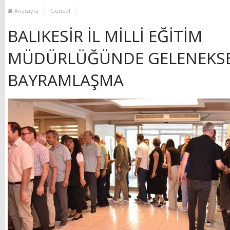
MUHTAR EŞLERİYLE
TOP
Anasayfa
Güncel
BULUŞTU
BALIKESİR İL MİLLİ EĞİTİM
MÜDÜRLÜĞÜNDE GELENEKS
BAYRAMLAŞMA