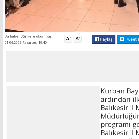
Bu haber
352
kere okunmuş.
Paylaş
Tweetl
01.06.2026 Pazartesi 19:40
Kurban Bayr
ardından i
Balıkesir İl 
Müdürlüğü
programı ger
Balıkesir İl 