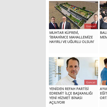
Güncel
MUHTAR KÜFREVİ,
BAL
'İBRAHİMCE MAHALLEMİZE
MEM
HAYIRLI VE UĞURLU OLSUN'
Güncel
YENİDEN REFAH PARTİSİ
AYV
EDREMİT İLÇE BAŞKANLIĞI
EĞİ
YENİ HİZMET BİNASI
ORT
AÇILIYOR!