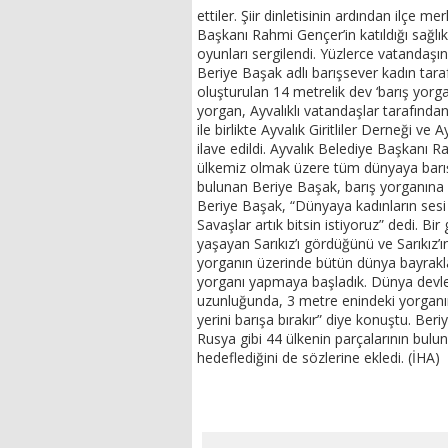
ettiler. Şiir dinletisinin ardından ilçe
Başkanı Rahmi Gençer’in katıldığı sağlıkl
oyunları sergilendi. Yüzlerce vatandaşın
Beriye Başak adlı barışsever kadın tar
oluşturulan 14 metrelik dev ‘barış yorgan
yorgan, Ayvalıklı vatandaşlar tarafında
ile birlikte Ayvalık Giritliler Derneği ve
ilave edildi. Ayvalık Belediye Başkanı 
ülkemiz olmak üzere tüm dünyaya barış 
bulunan Beriye Başak, barış yorganına Al
Beriye Başak, “Dünyaya kadınların ses
Savaşlar artık bitsin istiyoruz” dedi. B
yaşayan Sarıkız’ı gördüğünü ve Sarıkız’ı
yorganın üzerinde bütün dünya bayrakla
yorganı yapmaya başladık. Dünya devletl
uzunluğunda, 3 metre enindeki yorganım
yerini barışa bırakır” diye konuştu. Ber
Rusya gibi 44 ülkenin parçalarının bulu
hedeflediğini de sözlerine ekledi. (İHA)