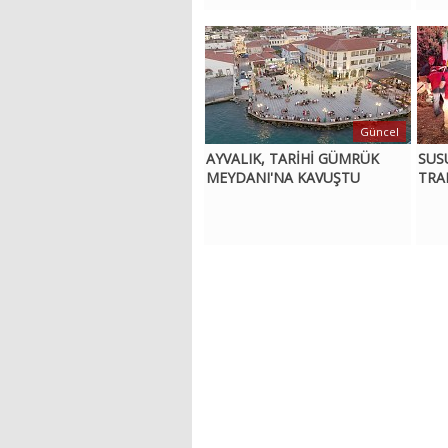
Güncel
AYVALIK, TARİHİ GÜMRÜK
SUS
MEYDANI'NA KAVUŞTU
TRA