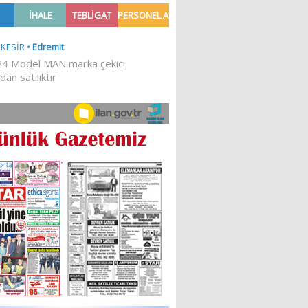
Ğİ!
İLKESEL BİR DURUŞTUR’