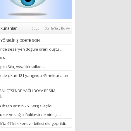
Anlıyoruz?
18/03/2024
Aleyna Gürsoy
“GELİŞ VE GİDİŞLERİN
ARASINDA...”
.
.
kunanlar
Bugün
Bu Hafta
Bu Ay
07/04/2026
YÖNELİK ŞİDDETE SON!...
Fatma Zehra Köseley
ir’de sezaryen doğum oranı düştü ...
MUSTAFA KEMALİN
EN...
KAĞNISI
çu Sıla, Ayvalık’ı salladı...
07/04/2026
ir’de çıkan 181 yangında 45 hektar alan
Mehmet Çağ
“BEDEN VE RUH
BAHÇESİ’NDE YAĞLI BOYA RESİM
BÜTÜNLÜĞÜ...”
...
18/03/2023
hsan Arı’nın 26. Sergisi açıldı...
İlknur Solmaz Çoban
zur ve sağlık Balıkesir’de birleşti...
“DOĞANIN GÜLEÇ
’ta 67 kök kenevir bitkisi ele geçirildi...
YAĞMURLARINI