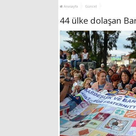
YENİ HİZMET BİNASI
Anasayfa
Güncel
AÇILIYOR!
44 ülke dolaşan Bar