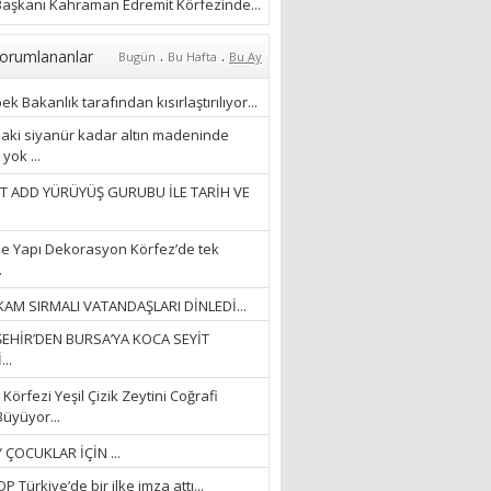
ÖZLERKEN…”
aşkanı Kahraman Edremit Körfezinde...
23/11/2025
Fatma Aker
.
.
orumlananlar
Bugün
Bu Hafta
Bu Ay
“Ne çok şey oldu
unutulmaması gereken”
k Bakanlık tarafından kısırlaştırılıyor...
28/01/2024
aki siyanür kadar altın madeninde
yok ...
Hüseyin Ergül
T ADD YÜRÜYÜŞ GURUBU İLE TARİH VE
“AKIL GÖZÜ”
13/03/2026
e Yapı Dekorasyon Körfez’de tek
.
Ayşegül Akay
AM SIRMALI VATANDAŞLARI DİNLEDİ...
“KURTULDUM”
EHİR’DEN BURSA’YA KOCA SEYİT
28/01/2024
..
Körfezi Yeşil Çizik Zeytini Coğrafi
Büyüyor...
 ÇOCUKLAR İÇİN ...
 Türkiye’de bir ilke imza attı...