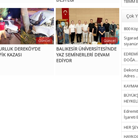
TBMM B
Çok Y
800 Köpe
Sigarad
Güncel
Güncel
siyanür 
URLUK DEREKÖY’DE
BALIKESİR ÜNİVERSİTESİ’NDE
EDREMİ
FİK KAZASI
YAZ SEMİNERLERİ DEVAM
DOĞA...
EDİYOR
Dekoriz
Adres ..
KAYMAK
BÜYÜKŞ
HEYKELİ.
Edremit 
İşareti 
HER ŞEY
HAYKOOP