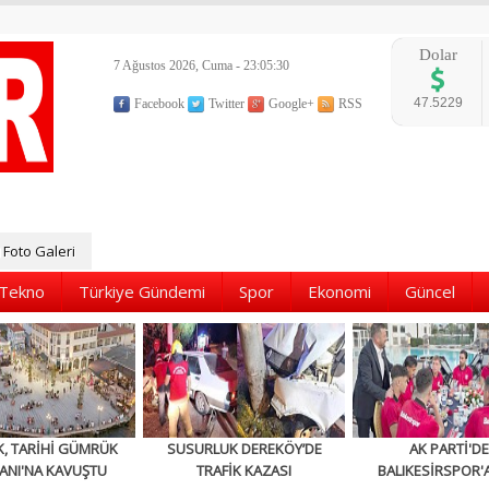
Dolar
7 Ağustos 2026, Cuma - 23:05:31
47.5229
Facebook
Twitter
Google+
RSS
Foto Galeri
Tekno
Türkiye Gündemi
Spor
Ekonomi
Güncel
K, TARİHİ GÜMRÜK
SUSURLUK DEREKÖY’DE
AK PARTİ'D
ANI'NA KAVUŞTU
TRAFİK KAZASI
BALIKESİRSPOR'A