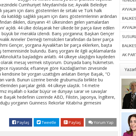
YENİDEN
 merkezindeki Cumhuriyet Meydanı’nda ise; Ayvalık Belediye
AYVALIK
ı yaşam için dans gösterimleri ile sirtaki ve Türk halk
 da katıldığı sağlıklı yaşam için dans gösterimlerinin ardından
BALIKES
afından dikilen, dünyanın 41 ülkesinden gelen yamalardan
AYVALI
ı’ açıldı. 44 ülke dolaşarak her ülkede bir parça ilave edilen
n büyük bir merakla izlendi. Barış yorganına; Başkan Gençer
SUSURL
 Ayvalık Anneler Derneği temsilcileri tarafından da birer parça
Rahmi Gençer, yorgana Ayvalık’tan bir parça eklerken, başta
BALIKE
temennisinde bulundu. Barış yorganı ile ilgili açıklamalarda
AK PART
tınoluk’ta başladığını anlattı. 44 ülkeye ulaştığını kaydeden
i olarak mesaj vermek istiyorum. Dünyada barış hükmetsin.
ir gece rüyasında; efsaneye göre Kazdağları’nın zirvesinde
Yazar
n kendisine bir yorgan uzattığını anlatan Beriye Başak, “O
rı vardı. Bunun üzerine bende grubumuzla birlikte bu
erinden parçalar geldi. 44 ülkeye ulaştık. 14 metre
ız inşallah o kadar büyür ve dünyayı sarar ve savaşlar
iye Başak hedefinin üzerinde ABD, Filistin, Japonya, İngiltere,
nduğu yorganın Guinness Rekorlar Kitabı’na girmesini
Paylaş
Tweetle
Paylaş
Yorum Yap