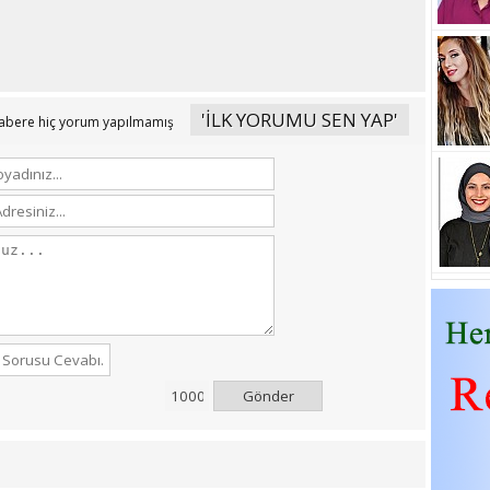
'İLK YORUMU SEN YAP'
abere hiç yorum yapılmamış
Gönder