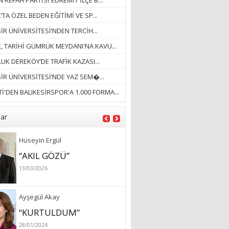
 REFAH PARTİSİ EDREMİT İLÇE B...
18/03/2023
’TA ÖZEL BEDEN EĞİTİMİ VE SP...
İlknur Solmaz Çoban
İR ÜNİVERSİTESİ’NDEN TERCİH...
“DOĞANIN GÜLEÇ
K, TARİHİ GÜMRÜK MEYDANI'NA KAVU...
YAĞMURLARINI
UK DEREKÖY’DE TRAFİK KAZASI...
ÖZLERKEN…”
SİR ÜNİVERSİTESİ’NDE YAZ SEM�...
23/11/2025
Fatma Aker
İ'DEN BALIKESİRSPOR'A 1.000 FORMA...
“Ne çok şey oldu
unutulmaması gereken”
lar
28/01/2024
Hüseyin Ergül
“AKIL GÖZÜ”
13/03/2026
Ayşegül Akay
“KURTULDUM”
28/01/2024