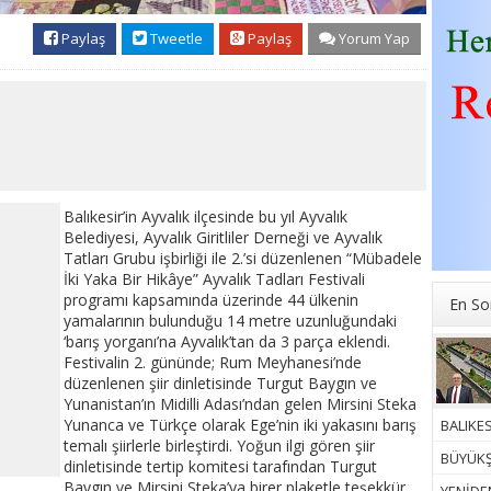
Paylaş
Tweetle
Paylaş
Yorum Yap
Balıkesir’in Ayvalık ilçesinde bu yıl Ayvalık
Belediyesi, Ayvalık Giritliler Derneği ve Ayvalık
Tatları Grubu işbirliği ile 2.’si düzenlenen “Mübadele
İki Yaka Bir Hikâye” Ayvalık Tadları Festivali
programı kapsamında üzerinde 44 ülkenin
En So
yamalarının bulunduğu 14 metre uzunluğundaki
‘barış yorganı’na Ayvalık’tan da 3 parça eklendi.
Festivalin 2. gününde; Rum Meyhanesi’nde
düzenlenen şiir dinletisinde Turgut Baygın ve
Yunanistan’ın Midilli Adası’ndan gelen Mirsini Steka
Yunanca ve Türkçe olarak Ege’nin iki yakasını barış
BALIKES
temalı şiirlerle birleştirdi. Yoğun ilgi gören şiir
BÜYÜKŞ
dinletisinde tertip komitesi tarafından Turgut
Baygın ve Mirsini Steka’ya birer plaketle teşekkür