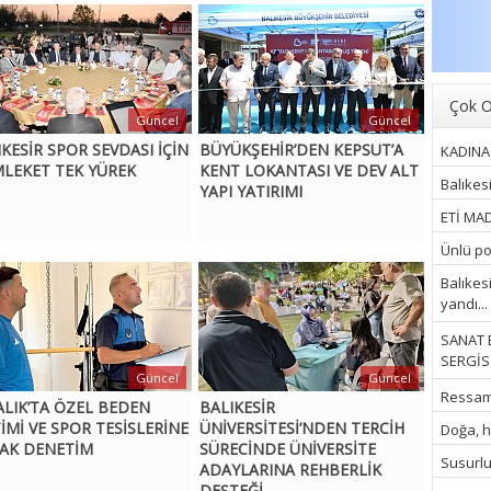
Çok O
Güncel
Güncel
IKESİR SPOR SEVDASI İÇİN
BÜYÜKŞEHİR’DEN KEPSUT’A
KADINA 
LEKET TEK YÜREK
KENT LOKANTASI VE DEV ALT
Balıkes
YAPI YATIRIMI
ETİ MAD
Ünlü pop
Balıkes
yandı...
SANAT 
SERGİSİ
Güncel
Güncel
Ressam İ
ALIK’TA ÖZEL BEDEN
BALIKESİR
TİMİ VE SPOR TESİSLERİNE
ÜNİVERSİTESİ’NDEN TERCİH
Doğa, hu
AK DENETİM
SÜRECİNDE ÜNİVERSİTE
Susurluk
ADAYLARINA REHBERLİK
DESTEĞİ