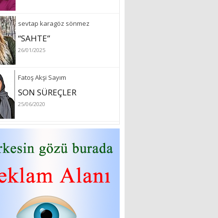
sevtap karagöz sönmez
“SAHTE”
26/01/2025
Fatoş Akşi Sayım
SON SÜREÇLER
25/06/2020
özlem arslan
Hydrafacial cilt bakımı
26/07/2022
Sibel Atam
“18 Mart Çanakkale
Zaferi” Denildiğinde Ne