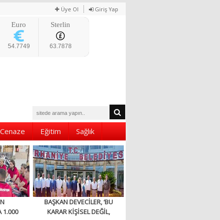
Üye Ol
Giriş Yap
Euro
Sterlin
54.7749
63.7878
Cenaze
Eğitim
Sağlık
EN
BAŞKAN DEVECİLER, ‘BU
 1.000
KARAR KİŞİSEL DEĞİL,