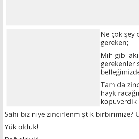
Ne çok şey
gereken;
Mıh gibi akı
gerekenler s
belleğimizd
Tam da zinci
haykıracağım
kopuverdik 
Sahi biz niye zincirlenmiştik birbirimize?
Yük olduk!