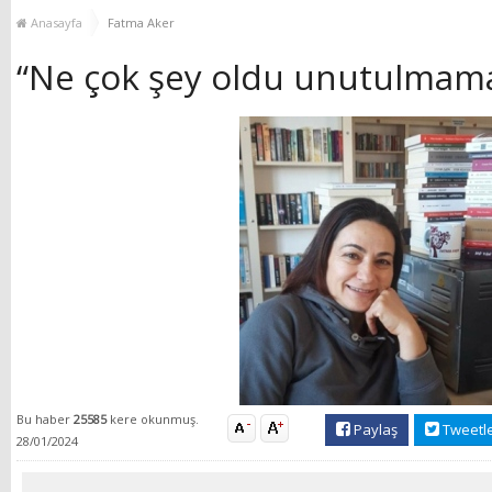
MUHTAR EŞLERİYLE
TOP
Anasayfa
Fatma Aker
BULUŞTU
“Ne çok şey oldu unutulmama
Bu haber
25585
kere okunmuş.
Paylaş
Tweetl
28/01/2024