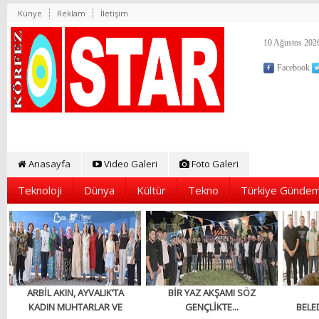
Künye
Reklam
İletişim
10 Ağustos 2026
Facebook
Anasayfa
Video Galeri
Foto Galeri
Teknoloji
Dünya
Kültür
Tekno
Türkiye Gündem
ARBİL AKIN, AYVALIK’TA
BİR YAZ AKŞAMI SÖZ
KADIN MUHTARLAR VE
GENÇLİKTE...
BELED