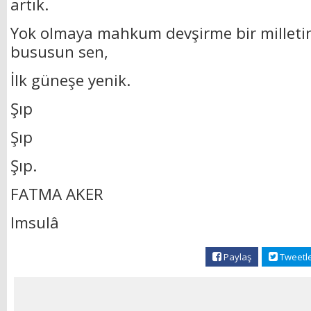
artık.
Yok olmaya mahkum devşirme bir milletin 
bususun sen,
İlk güneşe yenik.
Şıp
Şıp
Şıp.
FATMA AKER
Imsulâ
Paylaş
Tweetl