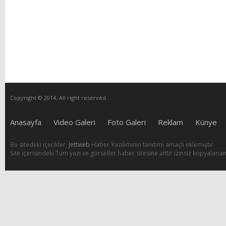
Copyright © 2014. All right reserved.
Anasayfa
Video Galeri
Foto Galeri
Reklam
Künye
Bu sitedeki içerikler,
Jettweb
Haber Yazılımının tanıtımı amaçlı eklemiştir.
Site içerisindeki Tüm yazı ve görseller haber sitesine aittir izinsiz kopyalana