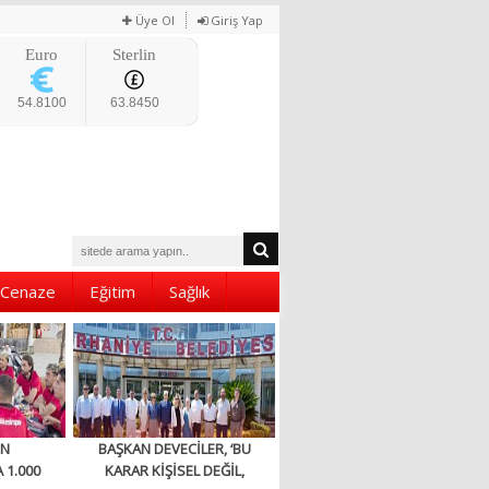
Üye Ol
Giriş Yap
Euro
Sterlin
54.8100
63.8450
Cenaze
Eğitim
Sağlık
EN
BAŞKAN DEVECİLER, ‘BU
 1.000
KARAR KİŞİSEL DEĞİL,