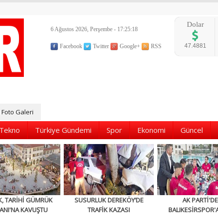
Dolar
6 Ağustos 2026, Perşembe - 17:25:20
47.4881
Facebook
Twitter
Google+
RSS
Foto Galeri
Tekno
Türkiye Gündemi
Spor
Ekonomi
Güncel
K, TARİHİ GÜMRÜK
SUSURLUK DEREKÖY’DE
AK PARTİ'D
ANI'NA KAVUŞTU
TRAFİK KAZASI
BALIKESİRSPOR'A