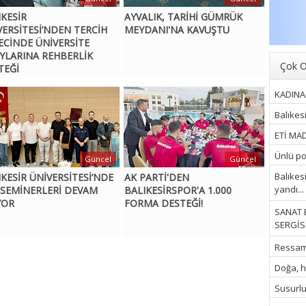
IKESİR
AYVALIK, TARİHİ GÜMRÜK
VERSİTESİ’NDEN TERCİH
MEYDANI'NA KAVUŞTU
ECİNDE ÜNİVERSİTE
YLARINA REHBERLİK
Çok O
TEĞİ
KADINA 
Balıkes
ETİ MAD
Ünlü pop
Güncel
Güncel
Balıkes
IKESİR ÜNİVERSİTESİ’NDE
AK PARTİ'DEN
yandı...
 SEMİNERLERİ DEVAM
BALIKESİRSPOR'A 1.000
YOR
FORMA DESTEĞİ!
SANAT 
SERGİSİ
Ressam İ
Doğa, hu
Susurluk