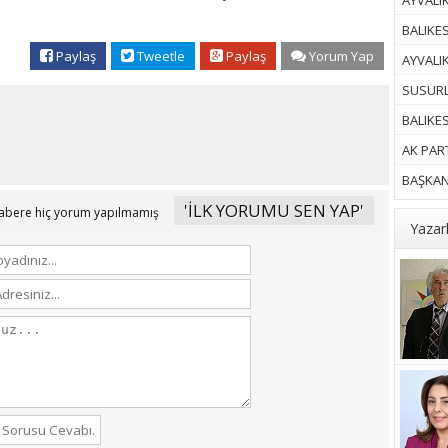
AYVALIK
BALIKES
Paylaş
Tweetle
Paylaş
Yorum Yap
AYVALI
SUSURL
BALIKE
AK PART
BAŞKAN 
'İLK YORUMU SEN YAP'
abere hiç yorum yapılmamış
Yazar