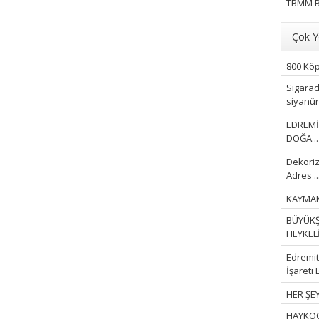
TBMM B
Çok Y
800 Köpe
Sigarad
siyanür 
EDREMİ
DOĞA...
Dekoriz
Adres ..
KAYMAK
BÜYÜKŞ
HEYKELİ.
Edremit 
İşareti 
HER ŞEY
HAYKOOP