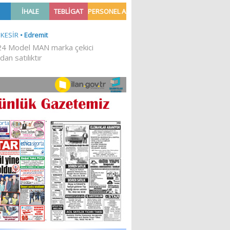
Ğİ!
İLKESEL BİR DURUŞTUR’