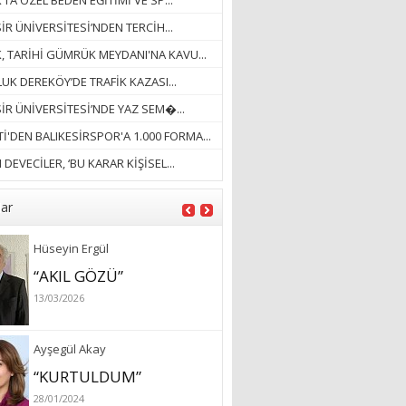
’TA ÖZEL BEDEN EĞİTİMİ VE SP...
18/03/2023
İR ÜNİVERSİTESİ’NDEN TERCİH...
İlknur Solmaz Çoban
K, TARİHİ GÜMRÜK MEYDANI'NA KAVU...
“DOĞANIN GÜLEÇ
UK DEREKÖY’DE TRAFİK KAZASI...
YAĞMURLARINI
SİR ÜNİVERSİTESİ’NDE YAZ SEM�...
ÖZLERKEN…”
İ'DEN BALIKESİRSPOR'A 1.000 FORMA...
23/11/2025
Fatma Aker
DEVECİLER, ‘BU KARAR KİŞİSEL...
“Ne çok şey oldu
unutulmaması gereken”
lar
28/01/2024
Hüseyin Ergül
“AKIL GÖZÜ”
13/03/2026
Ayşegül Akay
“KURTULDUM”
28/01/2024