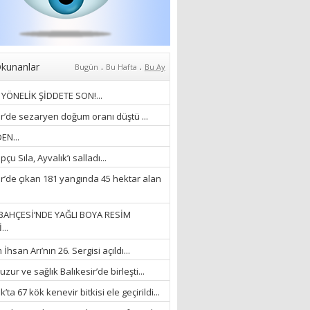
Anlıyoruz?
18/03/2024
Aleyna Gürsoy
“GELİŞ VE GİDİŞLERİN
ARASINDA...”
.
.
kunanlar
Bugün
Bu Hafta
Bu Ay
07/04/2026
YÖNELİK ŞİDDETE SON!...
Fatma Zehra Köseley
ir’de sezaryen doğum oranı düştü ...
MUSTAFA KEMALİN
EN...
KAĞNISI
çu Sıla, Ayvalık’ı salladı...
07/04/2026
ir’de çıkan 181 yangında 45 hektar alan
Mehmet Çağ
“BEDEN VE RUH
BAHÇESİ’NDE YAĞLI BOYA RESİM
BÜTÜNLÜĞÜ...”
...
18/03/2023
hsan Arı’nın 26. Sergisi açıldı...
İlknur Solmaz Çoban
zur ve sağlık Balıkesir’de birleşti...
“DOĞANIN GÜLEÇ
’ta 67 kök kenevir bitkisi ele geçirildi...
YAĞMURLARINI