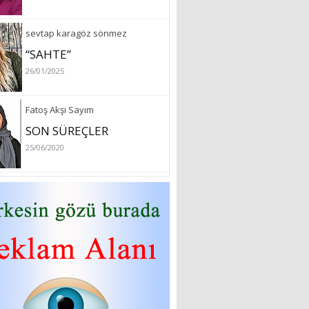
sevtap karagöz sönmez
“SAHTE”
26/01/2025
Fatoş Akşi Sayım
SON SÜREÇLER
25/06/2020
özlem arslan
Hydrafacial cilt bakımı
26/07/2022
Sibel Atam
“18 Mart Çanakkale
Zaferi” Denildiğinde Ne