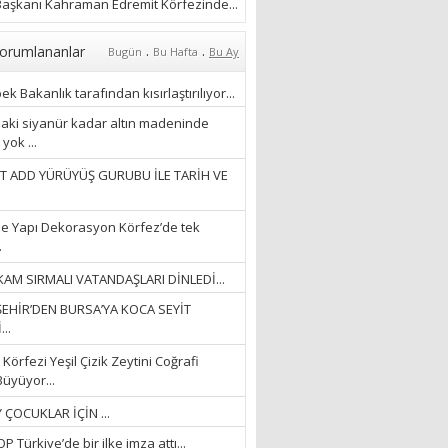
ÖZLERKEN…”
aşkanı Kahraman Edremit Körfezinde...
23/11/2025
Fatma Aker
.
.
orumlananlar
Bugün
Bu Hafta
Bu Ay
“Ne çok şey oldu
unutulmaması gereken”
k Bakanlık tarafından kısırlaştırılıyor...
28/01/2024
aki siyanür kadar altın madeninde
yok ...
Hüseyin Ergül
T ADD YÜRÜYÜŞ GURUBU İLE TARİH VE
“AKIL GÖZÜ”
13/03/2026
e Yapı Dekorasyon Körfez’de tek
.
Ayşegül Akay
AM SIRMALI VATANDAŞLARI DİNLEDİ...
“KURTULDUM”
EHİR’DEN BURSA’YA KOCA SEYİT
28/01/2024
..
Körfezi Yeşil Çizik Zeytini Coğrafi
Büyüyor...
 ÇOCUKLAR İÇİN ...
 Türkiye’de bir ilke imza attı...