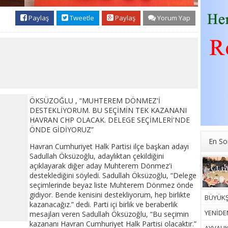
Paylaş
Tweetle
Paylaş
Yorum Yap
ÖKSÜZOĞLU , “MUHTEREM DÖNMEZ'İ
DESTEKLİYORUM. BU SEÇİMİN TEK KAZANANI
HAVRAN CHP OLACAK. DELEGE SEÇİMLERİ'NDE
ÖNDE GİDİYORUZ”
En So
Havran Cumhuriyet Halk Partisi ilçe başkan adayı
Sadullah Öksüzoğlu, adaylıktan çekildiğini
açıklayarak diğer aday Muhterem Dönmez'i
desteklediğini söyledi. Sadullah Öksüzoğlu, “Delege
seçimlerinde beyaz liste Muhterem Dönmez önde
gidiyor. Bende kenisini destekliyorum, hep birlikte
BÜYÜKŞ
kazanacağız.” dedi. Parti içi birlik ve beraberlik
YENİDEN
mesajları veren Sadullah Öksüzoğlu, “Bu seçimin
kazananı Havran Cumhuriyet Halk Partisi olacaktır.”