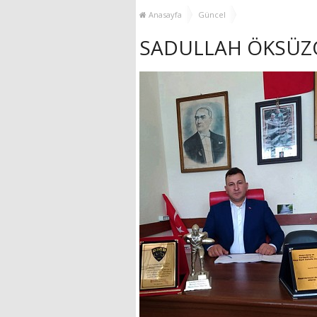
YENİ HİZMET BİNASI
Anasayfa
Güncel
AÇILIYOR!
SADULLAH ÖKSÜZO