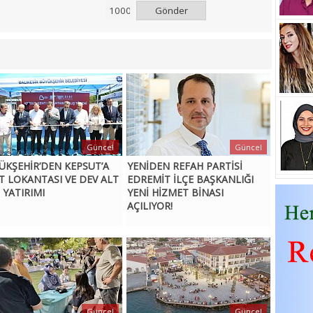
Gönder
Güncel
Güncel
ÜKŞEHİR’DEN KEPSUT’A
YENİDEN REFAH PARTİSİ
T LOKANTASI VE DEV ALT
EDREMİT İLÇE BAŞKANLIĞI
 YATIRIMI
YENİ HİZMET BİNASI
AÇILIYOR!
Güncel
Güncel