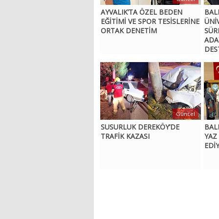
AYVALIK’TA ÖZEL BEDEN
BAL
EĞİTİMİ VE SPOR TESİSLERİNE
ÜNİ
ORTAK DENETİM
SÜR
ADA
DES
Güncel
SUSURLUK DEREKÖY’DE
BAL
TRAFİK KAZASI
YAZ
EDİ