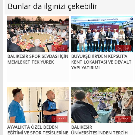
Bunlar da ilginizi çekebilir
Güncel
Güncel
BALIKESİR SPOR SEVDASI İÇİN
BÜYÜKŞEHİR’DEN KEPSUT’A
MEMLEKET TEK YÜREK
KENT LOKANTASI VE DEV ALT
YAPI YATIRIMI
Güncel
Güncel
AYVALIK’TA ÖZEL BEDEN
BALIKESİR
EĞİTİMİ VE SPOR TESİSLERİNE
ÜNİVERSİTESİ’NDEN TERCİH