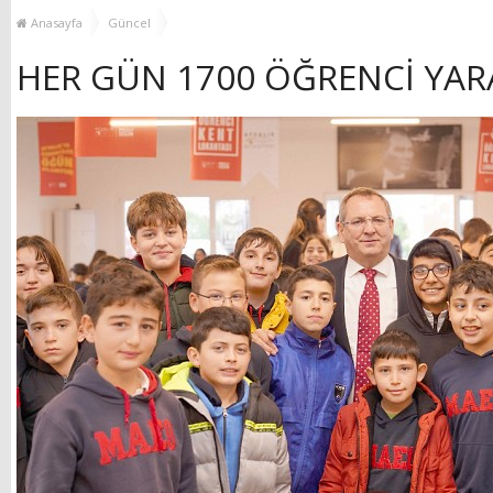
YENİ HİZMET BİNASI
Anasayfa
Güncel
AÇILIYOR!
HER GÜN 1700 ÖĞRENCİ YAR