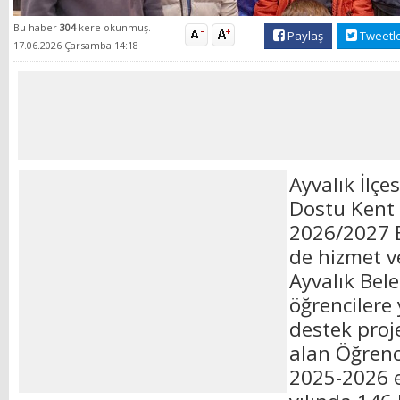
Bu haber
304
kere okunmuş.
Paylaş
Tweetl
17.06.2026 Çarsamba 14:18
Ayvalık İlçe
Dostu Kent 
2026/2027 
de hizmet v
Ayvalık Bele
öğrencilere 
destek proj
alan Öğrenc
2025-2026 e