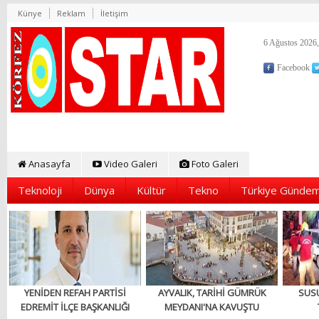
Künye
Reklam
İletişim
6 Ağustos 2026,
Facebook
Anasayfa
Video Galeri
Foto Galeri
Teknoloji
Dünya
Kültür
Tekno
Türkiye Gündem
YENİDEN REFAH PARTİSİ
AYVALIK, TARİHİ GÜMRÜK
SUS
EDREMİT İLÇE BAŞKANLIĞI
MEYDANI'NA KAVUŞTU