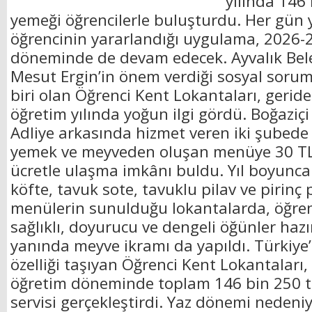
yılında 146
yemeği öğrencilerle buluşturdu. Her gün 
öğrencinin yararlandığı uygulama, 2026-
döneminde de devam edecek. Ayvalık Bel
Mesut Ergin’in önem verdiği sosyal sorum
biri olan Öğrenci Kent Lokantaları, geride
öğretim yılında yoğun ilgi gördü. Boğaziçi O
Adliye arkasında hizmet veren iki şubede ö
yemek ve meyveden oluşan menüye 30 TL 
ücretle ulaşma imkânı buldu. Yıl boyunca
köfte, tavuk sote, tavuklu pilav ve pirinç pi
menülerin sunulduğu lokantalarda, öğren
sağlıklı, doyurucu ve dengeli öğünler haz
yanında meyve ikramı da yapıldı. Türkiye’
özelliği taşıyan Öğrenci Kent Lokantaları
öğretim döneminde toplam 146 bin 250 
servisi gerçekleştirdi. Yaz dönemi nedeni