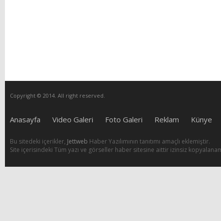
Copyright © 2014. All right reserved.
Anasayfa
Video Galeri
Foto Galeri
Reklam
Künye
Bu sitedeki içerikler,
Jettweb
Haber Yazılımının tanıtımı amaçlı eklemiştir.
Site içerisindeki Tüm yazı ve görseller haber sitesine aittir izinsiz kopyalana