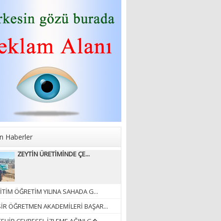
Sibel Atam
“18 Mart Çanakkale
Zaferi” Denildiğinde Ne
Anlıyoruz?
18/03/2024
Aleyna Gürsoy
“GELİŞ VE GİDİŞLERİN
ARASINDA...”
07/04/2026
n Haberler
Fatma Zehra Köseley
ZEYTİN ÜRETİMİNDE ÇE...
MUSTAFA KEMALİN
KAĞNISI
07/04/2026
İTİM ÖĞRETİM YILINA SAHADA G...
Mehmet Çağ
SİR ÖĞRETMEN AKADEMİLERİ BAŞAR...
“BEDEN VE RUH