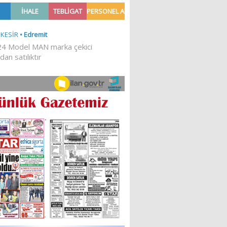
ASIN
‘HAVRAN’IMIZA HİZMET
I
ETMEK İSTİYORUZ’