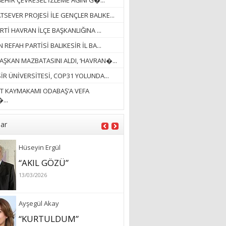
EHİR ÇEVRESEL İZLEME AĞINI G�...
BÜTÜNLÜĞÜ...”
SEVER PROJESİ İLE GENÇLER BALIKE...
18/03/2023
RTİ HAVRAN İLÇE BAŞKANLIĞINA ...
İlknur Solmaz Çoban
 REFAH PARTİSİ BALIKESİR İL BA...
“DOĞANIN GÜLEÇ
AŞKAN MAZBATASINI ALDI, ‘HAVRAN�...
YAĞMURLARINI
ÖZLERKEN…”
İR ÜNİVERSİTESİ, COP31 YOLUNDA...
23/11/2025
T KAYMAKAMI ODABAŞ’A VEFA
Fatma Aker
...
“Ne çok şey oldu
unutulmaması gereken”
lar
28/01/2024
Hüseyin Ergül
“AKIL GÖZÜ”
13/03/2026
Ayşegül Akay
“KURTULDUM”