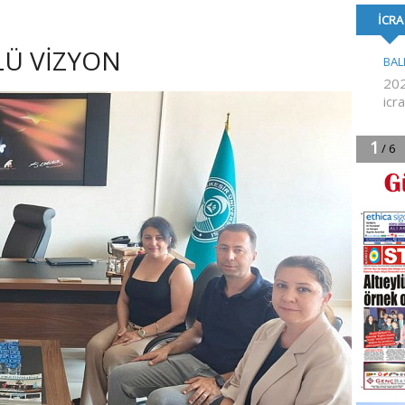
KEŞFEDİYOR
YÜKSEL ATANDI
BAYRAK’TAN B
AÇIKLAMAS
LÜ VİZYON