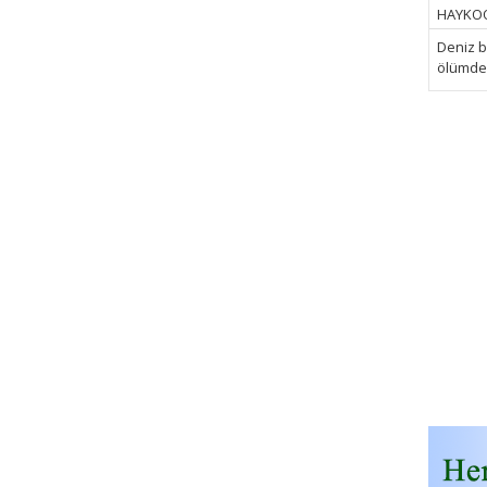
HAYKOOP
Deniz bi
ölümden 