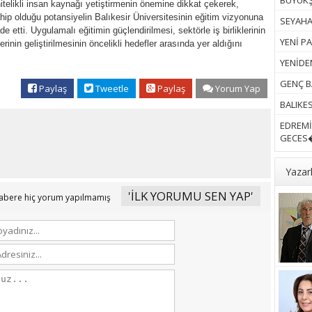
BÜYÜKŞ
nitelikli insan kaynağı yetiştirmenin önemine dikkat çekerek,
ip olduğu potansiyelin Balıkesir Üniversitesinin eğitim vizyonuna
SEYAHAT
 etti. Uygulamalı eğitimin güçlendirilmesi, sektörle iş birliklerinin
YENİ PA
erinin geliştirilmesinin öncelikli hedefler arasında yer aldığını
YENİDEN
GENÇ B
Paylaş
Tweetle
Paylaş
Yorum Yap
BALIKES
EDREMİ
GECES�
Yazar
'İLK YORUMU SEN YAP'
abere hiç yorum yapılmamış