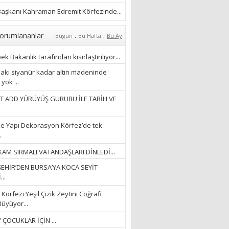
YAĞMURLARINI
ÖZLERKEN…”
aşkanı Kahraman Edremit Körfezinde...
23/11/2025
Fatma Aker
.
.
orumlananlar
Bugün
Bu Hafta
Bu Ay
“Ne çok şey oldu
unutulmaması gereken”
k Bakanlık tarafından kısırlaştırılıyor...
28/01/2024
aki siyanür kadar altın madeninde
yok ...
Hüseyin Ergül
T ADD YÜRÜYÜŞ GURUBU İLE TARİH VE
“AKIL GÖZÜ”
13/03/2026
e Yapı Dekorasyon Körfez’de tek
.
Ayşegül Akay
AM SIRMALI VATANDAŞLARI DİNLEDİ...
“KURTULDUM”
EHİR’DEN BURSA’YA KOCA SEYİT
28/01/2024
..
Körfezi Yeşil Çizik Zeytini Coğrafi
Büyüyor...
 ÇOCUKLAR İÇİN ...