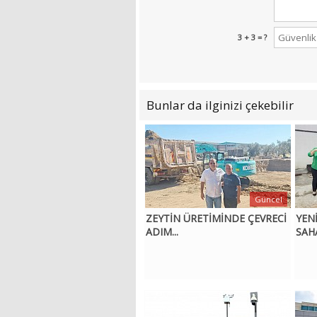
3 + 3 = ?
Bunlar da ilginizi çekebilir
Güncel
ZEYTİN ÜRETİMİNDE ÇEVRECİ
YEN
ADIM...
SAH