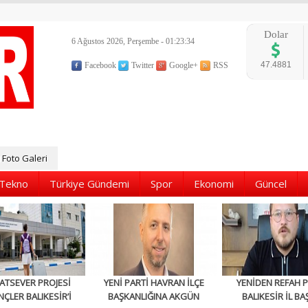
Dolar
6 Ağustos 2026, Perşembe - 01:23:35
47.4881
Facebook
Twitter
Google+
RSS
Foto Galeri
Tekno
Türkiye Gündemi
Spor
Ekonomi
Güncel
ATSEVER PROJESİ
YENİ PARTİ HAVRAN İLÇE
YENİDEN REFAH P
NÇLER BALIKESİR’İ
BAŞKANLIĞINA AKGÜN
BALIKESİR İL BA