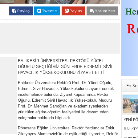
Paylaş
Tweetle
Paylaş
Yorum Yap
BALIKESİR ÜNİVERSİTESİ REKTÖRÜ YÜCEL
OĞURLU GEÇTİĞİMİZ GÜNLERDE EDREMİT SİVİL
HAVACILIK YÜKSEKOKULUNU ZİYARET ETTİ
Balıkesir Üniversitesi Rektörü Prof. Dr. Yücel Oğurlu,
En So
Edremit Sivil Havacılık Yüksekokulunu ziyaret ederek
incelemelerde bulundu. Ziyaret kapsamında Rektör
Oğurlu, Edremit Sivil Havacılık Yüksekokulu Müdürü
Prof. Dr. Mehmet Sarıoğlan ve akademisyenlerden
yürütülen eğitim-öğretim faaliyetleri ile devam eden
çalışmalar hakkında bilgi aldı.
YENİ EĞ
Rönesans Eğitim Üniversitesi Rektör Yardımcısı Zokir
BALIKE
Zikriyayev Mamirovich’in de eşlik ettiği ziyarette, Rektör