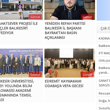
Güncel
Güncel
AHATSEVER PROJESİ İLE
YENİDEN REFAH PARTİSİ
Çok O
ÇLER BALIKESİR’İ
BALIKESİR İL BAŞKANI
FEDİYOR
BAYRAK’TAN BASIN
AÇIKLAMASI
KADINA 
Balıkes
ETİ MAD
Ünlü pop
Balıkes
yandı...
Güncel
Güncel
SANAT 
KESİR ÜNİVERSİTESİ,
EDREMİT KAYMAKAMI
SERGİSİ
31 YOLUNDA BİLİM
ODABAŞ’A VEFA GECESİ
LOMASİSİ AKADEMİ
Ressam İ
SMANINDA TEMSİL
LDİ
Doğa, hu
Susurluk