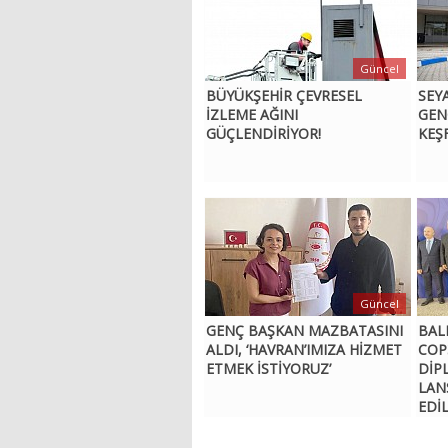
Güncel
BÜYÜKŞEHİR ÇEVRESEL
SEY
İZLEME AĞINI
GEN
GÜÇLENDİRİYOR!
KEŞ
Güncel
GENÇ BAŞKAN MAZBATASINI
BALI
ALDI, ‘HAVRAN’IMIZA HİZMET
COP
ETMEK İSTİYORUZ’
DİP
LAN
EDİ