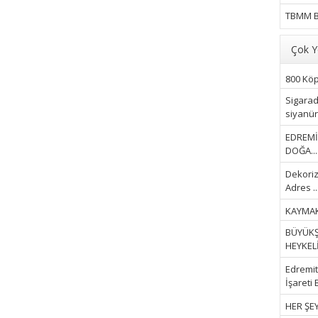
TBMM B
Çok Y
800 Köpe
Sigarad
siyanür 
EDREMİ
DOĞA...
Dekoriz
Adres ..
KAYMAK
BÜYÜKŞ
HEYKELİ.
Edremit 
İşareti 
HER ŞEY