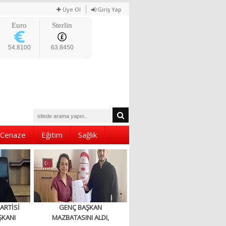
Üye Ol
Giriş Yap
Euro
Sterlin
54.8100
63.8450
Cenaze
Eğitim
Sağlık
ARTİSİ
GENÇ BAŞKAN
ŞKANI
MAZBATASINI ALDI,