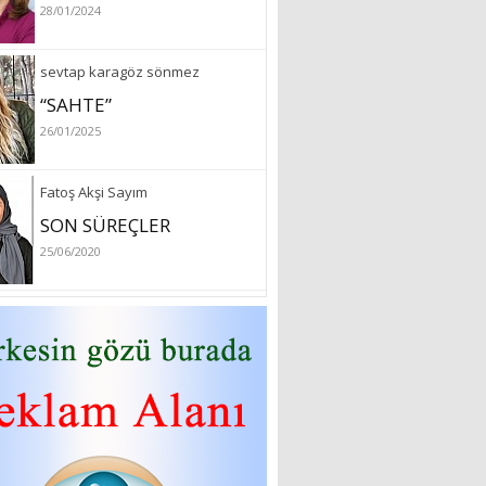
28/01/2024
sevtap karagöz sönmez
“SAHTE”
26/01/2025
Fatoş Akşi Sayım
SON SÜREÇLER
25/06/2020
özlem arslan
Hydrafacial cilt bakımı
26/07/2022
Sibel Atam
“18 Mart Çanakkale