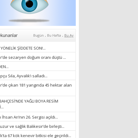
Zaferi” Denildiğinde Ne
Anlıyoruz?
18/03/2024
Aleyna Gürsoy
“GELİŞ VE GİDİŞLERİN
ARASINDA...”
.
.
kunanlar
Bugün
Bu Hafta
Bu Ay
07/04/2026
YÖNELİK ŞİDDETE SON!...
Fatma Zehra Köseley
ir’de sezaryen doğum oranı düştü ...
MUSTAFA KEMALİN
EN...
KAĞNISI
çu Sıla, Ayvalık’ı salladı...
07/04/2026
ir’de çıkan 181 yangında 45 hektar alan
Mehmet Çağ
“BEDEN VE RUH
BAHÇESİ’NDE YAĞLI BOYA RESİM
BÜTÜNLÜĞÜ...”
...
18/03/2023
hsan Arı’nın 26. Sergisi açıldı...
İlknur Solmaz Çoban
zur ve sağlık Balıkesir’de birleşti...
“DOĞANIN GÜLEÇ
’ta 67 kök kenevir bitkisi ele geçirildi...