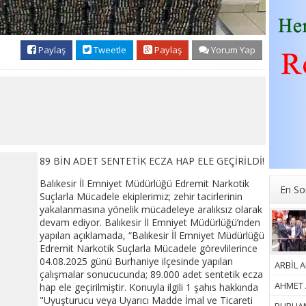
Paylaş
Tweetle
Paylaş
Yorum Yap
89 BİN ADET SENTETİK ECZA HAP ELE GEÇİRİLDİ!
Balıkesir İl Emniyet Müdürlüğü Edremit Narkotik
En So
Suçlarla Mücadele ekiplerimiz; zehir tacirlerinin
yakalanmasına yönelik mücadeleye aralıksız olarak
devam ediyor. Balıkesir İl Emniyet Müdürlüğü’nden
yapılan açıklamada, “Balıkesir İl Emniyet Müdürlüğü
Edremit Narkotik Suçlarla Mücadele görevlilerince
04.08.2025 günü Burhaniye ilçesinde yapılan
ARBİL A
çalışmalar sonucucunda; 89.000 adet sentetik ecza
AHMET A
hap ele geçirilmiştir. Konuyla ilgili 1 şahıs hakkında
"Uyuşturucu veya Uyarıcı Madde İmal ve Ticareti