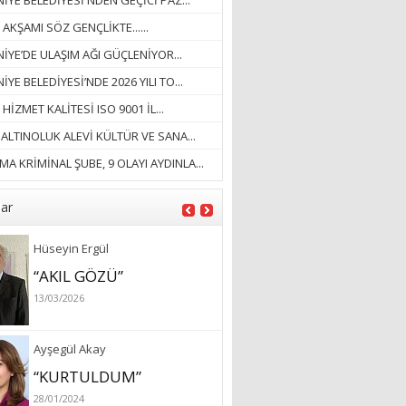
YE BELEDİYESİ'NDEN GEÇİCİ PAZ...
18/03/2023
 AKŞAMI SÖZ GENÇLİKTE......
İlknur Solmaz Çoban
İYE’DE ULAŞIM AĞI GÜÇLENİYOR...
“DOĞANIN GÜLEÇ
YE BELEDİYESİ’NDE 2026 YILI TO...
YAĞMURLARINI
 HİZMET KALİTESİ ISO 9001 İL...
ÖZLERKEN…”
. ALTINOLUK ALEVİ KÜLTÜR VE SANA...
23/11/2025
Fatma Aker
A KRİMİNAL ŞUBE, 9 OLAYI AYDINLA...
“Ne çok şey oldu
unutulmaması gereken”
lar
28/01/2024
Hüseyin Ergül
“AKIL GÖZÜ”
13/03/2026
Ayşegül Akay
“KURTULDUM”
28/01/2024