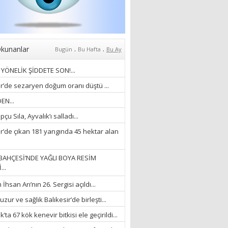
Anlıyoruz?
18/03/2024
Aleyna Gürsoy
“GELİŞ VE GİDİŞLERİN
ARASINDA...”
.
.
kunanlar
Bugün
Bu Hafta
Bu Ay
07/04/2026
YÖNELİK ŞİDDETE SON!...
Fatma Zehra Köseley
ir’de sezaryen doğum oranı düştü ...
MUSTAFA KEMALİN
EN...
KAĞNISI
çu Sıla, Ayvalık’ı salladı...
07/04/2026
ir’de çıkan 181 yangında 45 hektar alan
Mehmet Çağ
“BEDEN VE RUH
BAHÇESİ’NDE YAĞLI BOYA RESİM
BÜTÜNLÜĞÜ...”
...
18/03/2023
hsan Arı’nın 26. Sergisi açıldı...
İlknur Solmaz Çoban
zur ve sağlık Balıkesir’de birleşti...
“DOĞANIN GÜLEÇ
’ta 67 kök kenevir bitkisi ele geçirildi...
YAĞMURLARINI