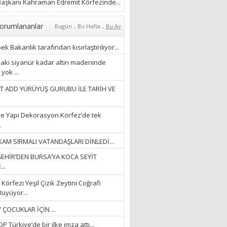
ÖZLERKEN…”
aşkanı Kahraman Edremit Körfezinde...
23/11/2025
Fatma Aker
.
.
orumlananlar
Bugün
Bu Hafta
Bu Ay
“Ne çok şey oldu
unutulmaması gereken”
k Bakanlık tarafından kısırlaştırılıyor...
28/01/2024
aki siyanür kadar altın madeninde
yok ...
Hüseyin Ergül
T ADD YÜRÜYÜŞ GURUBU İLE TARİH VE
“AKIL GÖZÜ”
13/03/2026
e Yapı Dekorasyon Körfez’de tek
.
Ayşegül Akay
AM SIRMALI VATANDAŞLARI DİNLEDİ...
“KURTULDUM”
EHİR’DEN BURSA’YA KOCA SEYİT
28/01/2024
..
Körfezi Yeşil Çizik Zeytini Coğrafi
Büyüyor...
 ÇOCUKLAR İÇİN ...
 Türkiye’de bir ilke imza attı...