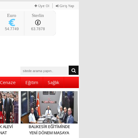
Üye Ol
Giriş Yap
Euro
Sterlin
54.7749
63.7878
Cenaze
Eğitim
Sağlık
K ALEVİ
BALIKESİR EĞİTİMİNDE
NAT
YENİ DÖNEM MASAYA