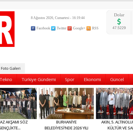
Dolar
8 Ağustos 2026, Cumartesi - 16:19:45
47.5229
Facebook
Twitter
Google+
RSS
Foto Galeri
Tekno
Türkiye Gündemi
Spor
Ekonomi
Güncel
YAZ AKŞAMI SÖZ
BURHANİYE
AKIN, 5. ALTINOLU
GENÇLİKTE...
BELEDİYESİ’NDE 2026 YILI
KÜLTÜR VE SA