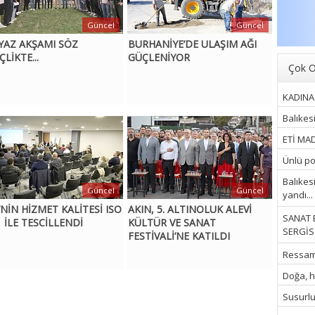
Güncel
Güncel
 YAZ AKŞAMI SÖZ
BURHANİYE’DE ULAŞIM AĞI
LİKTE...
GÜÇLENİYOR
Çok O
KADINA 
Balıkes
ETİ MAD
Ünlü pop
Balıkes
Güncel
Güncel
yandı...
’NİN HİZMET KALİTESİ ISO
AKIN, 5. ALTINOLUK ALEVİ
SANAT 
 İLE TESCİLLENDİ
KÜLTÜR VE SANAT
SERGİSİ
FESTİVALİ’NE KATILDI
Ressam İ
Doğa, hu
Susurluk