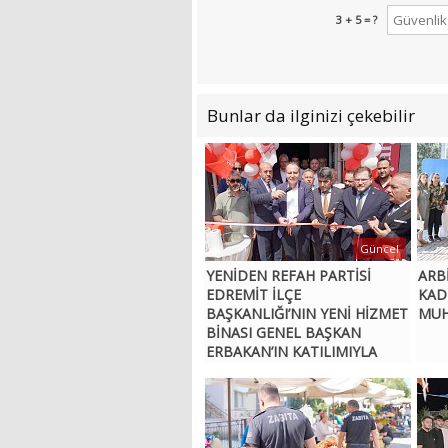
3 + 5 = ?
Bunlar da ilginizi çekebilir
Güncel
YENİDEN REFAH PARTİSİ
ARBİ
EDREMİT İLÇE
KAD
BAŞKANLIĞI’NIN YENİ HİZMET
MUH
BİNASI GENEL BAŞKAN
ERBAKAN’IN KATILIMIYLA
AÇILDI