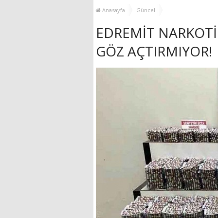
MUHTAR EŞLERİYLE
Anasayfa
Güncel
BULUŞTU
EDREMİT NARKOTİK
GÖZ AÇTIRMIYOR!