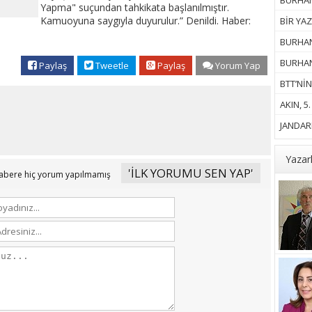
BURHANİ
Yapma" suçundan tahkikata başlanılmıştır.
Kamuoyuna saygıyla duyurulur.” Denildi. Haber:
BİR YAZ
BURHAN
BURHANİ
Paylaş
Tweetle
Paylaş
Yorum Yap
BTT’NİN
AKIN, 5
JANDARM
Yazar
'İLK YORUMU SEN YAP'
abere hiç yorum yapılmamış