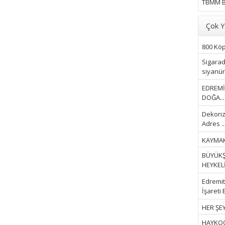
TBMM B
Çok Y
800 Köpe
Sigarad
siyanür 
EDREMİ
DOĞA...
Dekoriz
Adres ..
KAYMAK
BÜYÜKŞ
HEYKELİ.
Edremit 
İşareti 
HER ŞEY
HAYKOOP