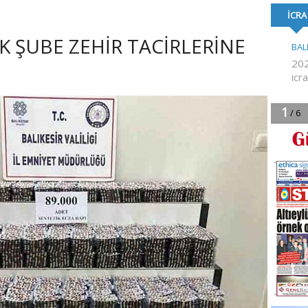
TOPLU İŞ SÖZLEŞMESİ
FESTİVALİ’NE KA
İMZALANDI
 ŞUBE ZEHİR TACİRLERİNE