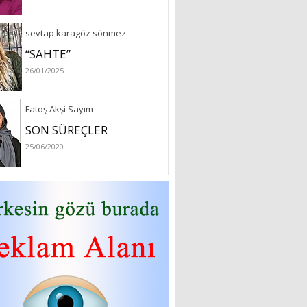
sevtap karagöz sönmez
“SAHTE”
26/01/2025
Fatoş Akşi Sayım
SON SÜREÇLER
25/06/2020
özlem arslan
Hydrafacial cilt bakımı
26/07/2022
Sibel Atam
“18 Mart Çanakkale
Zaferi” Denildiğinde Ne