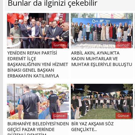
Bunlar da ilginizi çekebilir
Güncel
Güncel
YENİDEN REFAH PARTİSİ
ARBİL AKIN, AYVALIK’TA
EDREMİT İLÇE
KADIN MUHTARLAR VE
BAŞKANLIĞI’NIN YENİ HİZMET
MUHTAR EŞLERİYLE BULUŞTU
BİNASI GENEL BAŞKAN
ERBAKAN’IN KATILIMIYLA
AÇILDI
Güncel
Güncel
BURHANİYE BELEDİYESİ'NDEN
BİR YAZ AKŞAMI SÖZ
GEÇİCİ PAZAR YERİNDE
GENÇLİKTE...