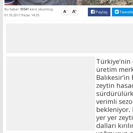
Bu haber
10541
kere okunmuş.
Paylaş
Tweetl
01.10.2017 Pazar 14:35
Türkiye’nin
üretim merk
Balıkesir’in
zeytin hasad
sürdürülürk
verimli se
bekleniyor.
yer yer zeyt
dalları kırı