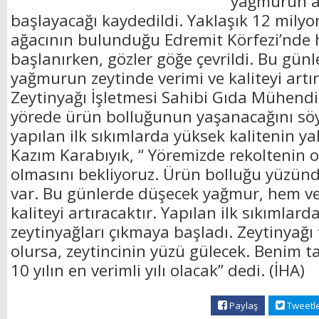
yağmurun a
başlayacağı kaydedildi. Yaklaşık 12 milyo
ağacının bulunduğu Edremit Körfezi’nde h
başlanırken, gözler göğe çevrildi. Bu gün
yağmurun zeytinde verimi ve kaliteyi art
Zeytinyağı İşletmesi Sahibi Gıda Mühendi
yörede ürün bolluğunun yaşanacağını söy
yapılan ilk sıkımlarda yüksek kalitenin ya
Kazım Karabıyık, “ Yöremizde rekoltenin 
olmasını bekliyoruz. Ürün bolluğu yüzünd
var. Bu günlerde düşecek yağmur, hem v
kaliteyi artıracaktır. Yapılan ilk sıkımlarda
zeytinyağları çıkmaya başladı. Zeytinyağı f
olursa, zeytincinin yüzü gülecek. Benim 
10 yılın en verimli yılı olacak” dedi. (İHA)
Paylaş
Tweetl