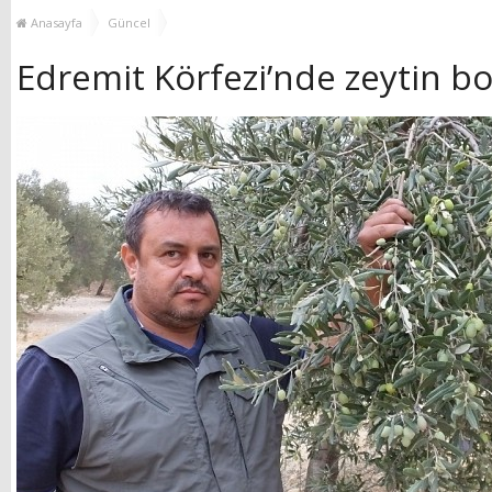
MUHTAR EŞLERİYLE
TOP
Anasayfa
Güncel
BULUŞTU
Edremit Körfezi’nde zeytin bo