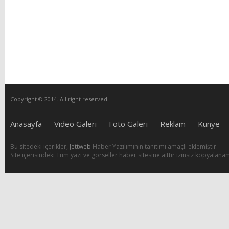
Copyright © 2014. All right reserved.
Anasayfa
Video Galeri
Foto Galeri
Reklam
Künye
Bu sitedeki içerikler,
Jettweb
Haber Yazılımının tanıtımı amaçlı eklemiştir.
Site içerisindeki Tüm yazı ve görseller haber sitesine aittir izinsiz kopyalana