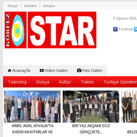
Künye
Reklam
İletişim
8 Ağustos 2026,
Facebook
Anasayfa
Video Galeri
Foto Galeri
Teknoloji
Dünya
Kültür
Tekno
Türkiye Gündem
ARBİL AKIN, AYVALIK’TA
BİR YAZ AKŞAMI SÖZ
KADIN MUHTARLAR VE
GENÇLİKTE...
BELED