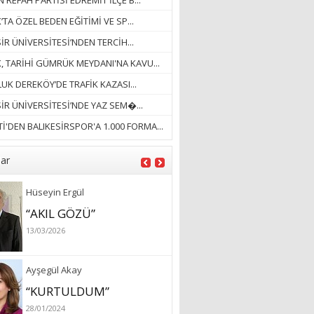
 REFAH PARTİSİ EDREMİT İLÇE B...
18/03/2023
’TA ÖZEL BEDEN EĞİTİMİ VE SP...
İlknur Solmaz Çoban
İR ÜNİVERSİTESİ’NDEN TERCİH...
“DOĞANIN GÜLEÇ
K, TARİHİ GÜMRÜK MEYDANI'NA KAVU...
YAĞMURLARINI
UK DEREKÖY’DE TRAFİK KAZASI...
ÖZLERKEN…”
SİR ÜNİVERSİTESİ’NDE YAZ SEM�...
23/11/2025
Fatma Aker
İ'DEN BALIKESİRSPOR'A 1.000 FORMA...
“Ne çok şey oldu
unutulmaması gereken”
lar
28/01/2024
Hüseyin Ergül
“AKIL GÖZÜ”
13/03/2026
Ayşegül Akay
“KURTULDUM”
28/01/2024