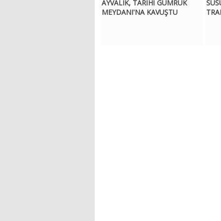
AYVALIK, TARİHİ GÜMRÜK
SUS
MEYDANI'NA KAVUŞTU
TRA