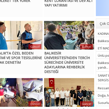
LEKET TEK YÜREK
KENT LOKANTASI VE DEV ALT
YAPI YATIRIMI
Çok O
KADINA 
Balıkes
Güncel
Güncel
ETİ MAD
ALIK’TA ÖZEL BEDEN
BALIKESİR
Ünlü pop
TİMİ VE SPOR TESİSLERİNE
ÜNİVERSİTESİ’NDEN TERCİH
AK DENETİM
SÜRECİNDE ÜNİVERSİTE
Balıkes
ADAYLARINA REHBERLİK
yandı...
DESTEĞİ
SANAT 
SERGİSİ
Ressam İ
Doğa, hu
Susurluk
Güncel
Güncel