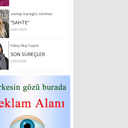
sevtap karagöz sönmez
“SAHTE”
26/01/2025
Fatoş Akşi Sayım
SON SÜREÇLER
25/06/2020
özlem arslan
Hydrafacial cilt bakımı
26/07/2022
Sibel Atam
“18 Mart Çanakkale
Zaferi” Denildiğinde Ne