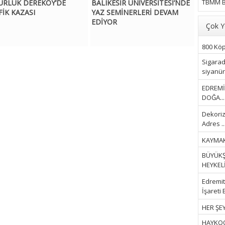
TBMM B
URLUK DEREKÖY’DE
BALIKESİR ÜNİVERSİTESİ’NDE
FİK KAZASI
YAZ SEMİNERLERİ DEVAM
EDİYOR
Çok Y
800 Köpe
Sigarad
siyanür 
EDREMİ
DOĞA...
Dekoriz
Adres ..
KAYMAK
BÜYÜKŞ
HEYKELİ.
Edremit 
İşareti 
HER ŞEY
HAYKOOP