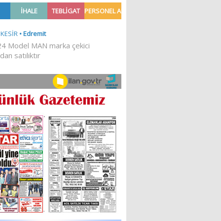
Ğİ!
İLKESEL BİR DURUŞTUR’