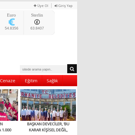
Üye Ol
Giriş Yap
Euro
Sterlin
54.8356
63.8407
Cenaze
Eğitim
Sağlık
EN
BAŞKAN DEVECİLER, ‘BU
 1.000
KARAR KİŞİSEL DEĞİL,