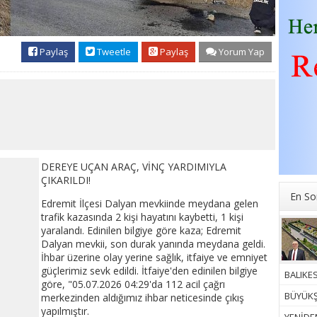
Paylaş
Tweetle
Paylaş
Yorum Yap
DEREYE UÇAN ARAÇ, VİNÇ YARDIMIYLA
ÇIKARILDI!
En So
Edremit İlçesi Dalyan mevkiinde meydana gelen
trafik kazasında 2 kişi hayatını kaybetti, 1 kişi
yaralandı. Edinilen bilgiye göre kaza; Edremit
Dalyan mevkii, son durak yanında meydana geldi.
İhbar üzerine olay yerine sağlık, itfaiye ve emniyet
güçlerimiz sevk edildi. İtfaiye'den edinilen bilgiye
BALIKES
göre, "05.07.2026 04:29'da 112 acil çağrı
BÜYÜKŞ
merkezinden aldığımız ihbar neticesinde çıkış
yapılmıştır.