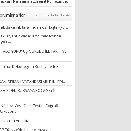
ÖZLERKEN…”
aşkanı Kahraman Edremit Körfezinde...
23/11/2025
Fatma Aker
.
.
orumlananlar
Bugün
Bu Hafta
Bu Ay
“Ne çok şey oldu
unutulmaması gereken”
k Bakanlık tarafından kısırlaştırılıyor...
28/01/2024
aki siyanür kadar altın madeninde
yok ...
Hüseyin Ergül
T ADD YÜRÜYÜŞ GURUBU İLE TARİH VE
“AKIL GÖZÜ”
13/03/2026
e Yapı Dekorasyon Körfez’de tek
.
Ayşegül Akay
AM SIRMALI VATANDAŞLARI DİNLEDİ...
“KURTULDUM”
EHİR’DEN BURSA’YA KOCA SEYİT
28/01/2024
..
Körfezi Yeşil Çizik Zeytini Coğrafi
Büyüyor...
 ÇOCUKLAR İÇİN ...
 Türkiye’de bir ilke imza attı...