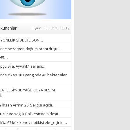
Anlıyoruz?
18/03/2024
Aleyna Gürsoy
“GELİŞ VE GİDİŞLERİN
ARASINDA...”
.
.
kunanlar
Bugün
Bu Hafta
Bu Ay
07/04/2026
YÖNELİK ŞİDDETE SON!...
Fatma Zehra Köseley
ir’de sezaryen doğum oranı düştü ...
MUSTAFA KEMALİN
EN...
KAĞNISI
çu Sıla, Ayvalık’ı salladı...
07/04/2026
ir’de çıkan 181 yangında 45 hektar alan
Mehmet Çağ
“BEDEN VE RUH
BAHÇESİ’NDE YAĞLI BOYA RESİM
BÜTÜNLÜĞÜ...”
...
18/03/2023
hsan Arı’nın 26. Sergisi açıldı...
İlknur Solmaz Çoban
zur ve sağlık Balıkesir’de birleşti...
“DOĞANIN GÜLEÇ
’ta 67 kök kenevir bitkisi ele geçirildi...
YAĞMURLARINI