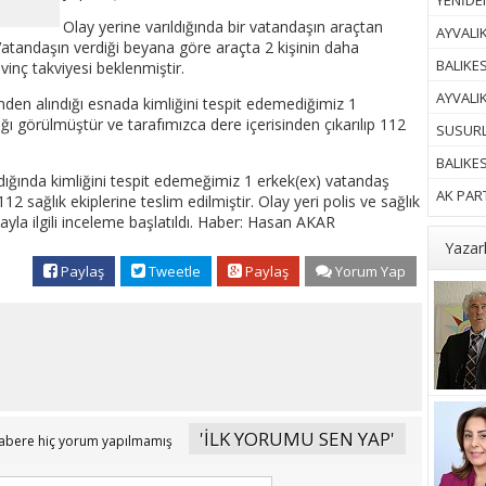
YENİDEN
Olay yerine varıldığında bir vatandaşın araçtan
AYVALIK
 Vatandaşın verdiği beyana göre araçta 2 kişinin daha
BALIKES
vinç takviyesi beklenmiştir.
AYVALI
inden alındığı esnada kimliğini tespit edemediğimiz 1
ğı görülmüştür ve tarafımızca dere içerisinden çıkarılıp 112
SUSURL
BALIKE
ıldığında kimliğini tespit edemeğimiz 1 erkek(ex) vatandaş
AK PART
112 sağlık ekiplerine teslim edilmiştir. Olay yeri polis ve sağlık
azayla ilgili inceleme başlatıldı. Haber: Hasan AKAR
Yazar
Paylaş
Tweetle
Paylaş
Yorum Yap
'İLK YORUMU SEN YAP'
abere hiç yorum yapılmamış