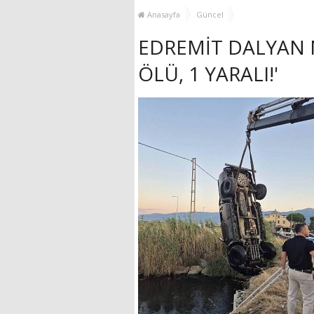
YENİ HİZMET BİNASI
Anasayfa
Güncel
AÇILIYOR!
EDREMİT DALYAN M
ÖLÜ, 1 YARALI!'