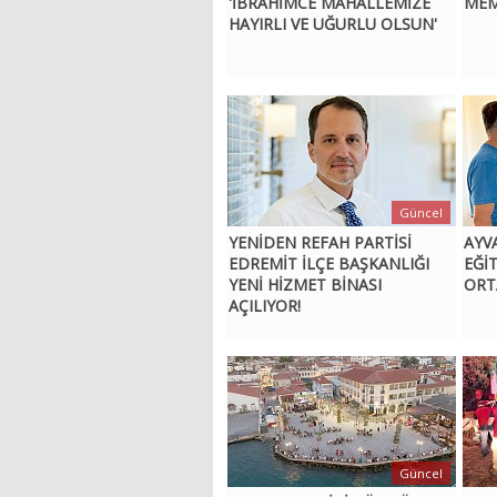
'İBRAHİMCE MAHALLEMİZE
MEM
HAYIRLI VE UĞURLU OLSUN'
Güncel
YENİDEN REFAH PARTİSİ
AYV
EDREMİT İLÇE BAŞKANLIĞI
EĞİ
YENİ HİZMET BİNASI
ORT
AÇILIYOR!
Güncel