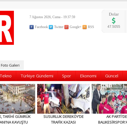
Dolar
7 Ağustos 2026, Cuma - 19:38:01
47.5055
Facebook
Twitter
Google+
RSS
Foto Galeri
Tekno
Türkiye Gündemi
Spor
Ekonomi
Güncel
K, TARİHİ GÜMRÜK
SUSURLUK DEREKÖY’DE
AK PARTİ'D
ANI'NA KAVUŞTU
TRAFİK KAZASI
BALIKESİRSPOR'A