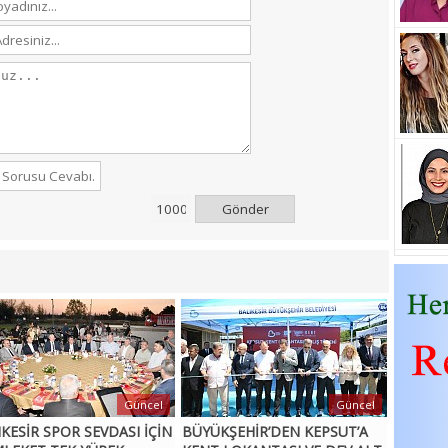
Gönder
Güncel
Güncel
IKESİR SPOR SEVDASI İÇİN
BÜYÜKŞEHİR’DEN KEPSUT’A