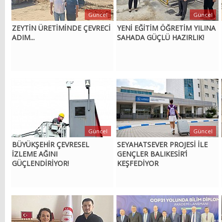
Güncel
Güncel
ZEYTİN ÜRETİMİNDE ÇEVRECİ
YENİ EĞİTİM ÖĞRETİM YILINA
ADIM...
SAHADA GÜÇLÜ HAZIRLIK!
Güncel
Güncel
BÜYÜKŞEHİR ÇEVRESEL
SEYAHATSEVER PROJESİ İLE
İZLEME AĞINI
GENÇLER BALIKESİR’İ
GÜÇLENDİRİYOR!
KEŞFEDİYOR