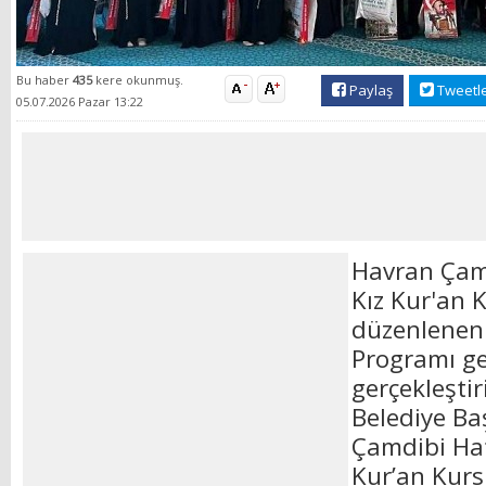
Bu haber
435
kere okunmuş.
Paylaş
Tweetl
05.07.2026 Pazar 13:22
Havran Çamd
Kız Kur'an 
düzenlenen 
Programı ge
gerçekleştir
Belediye Ba
Çamdibi Hafı
Kur’an Kurs