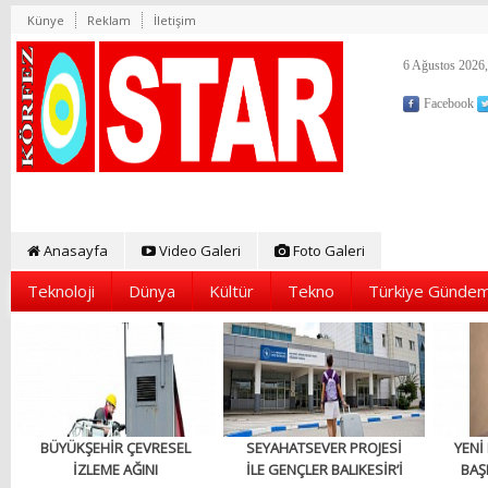
Künye
Reklam
İletişim
6 Ağustos 2026,
Facebook
Anasayfa
Video Galeri
Foto Galeri
Teknoloji
Dünya
Kültür
Tekno
Türkiye Gündem
BÜYÜKŞEHİR ÇEVRESEL
SEYAHATSEVER PROJESİ
YENİ
İZLEME AĞINI
İLE GENÇLER BALIKESİR’İ
BAŞ