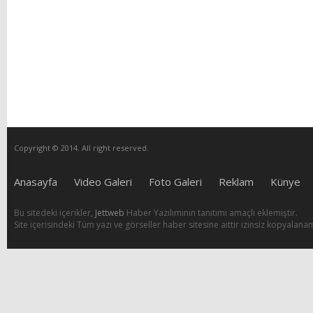
Copyright © 2014. All right reserved.
Anasayfa
Video Galeri
Foto Galeri
Reklam
Künye
Bu sitedeki içerikler,
Jettweb
Haber Yazılımının tanıtımı amaçlı eklemiştir.
Site içerisindeki Tüm yazı ve görseller haber sitesine aittir izinsiz kopyalana