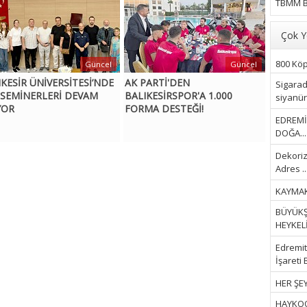
TBMM B
Çok Y
800 Köpe
Güncel
Güncel
IKESİR ÜNİVERSİTESİ’NDE
AK PARTİ'DEN
Sigarad
 SEMİNERLERİ DEVAM
BALIKESİRSPOR'A 1.000
siyanür 
YOR
FORMA DESTEĞİ!
EDREMİ
DOĞA...
Dekoriz
Adres ..
KAYMAK
BÜYÜKŞ
HEYKELİ.
Edremit 
İşareti 
HER ŞEY
HAYKOOP