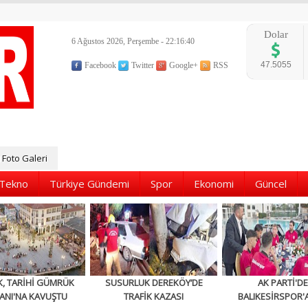
Dolar
6 Ağustos 2026, Perşembe - 22:16:41
47.5055
Facebook
Twitter
Google+
RSS
Foto Galeri
Tekno
Türkiye Gündemi
Spor
Ekonomi
Güncel
K, TARİHİ GÜMRÜK
SUSURLUK DEREKÖY’DE
AK PARTİ'D
ANI'NA KAVUŞTU
TRAFİK KAZASI
BALIKESİRSPOR'A