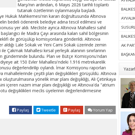
AYVALIK
Marşı’nın ardından, 6 Mayıs 2026 tarihli toplantı
BALIKES
tutanak özetlerinin oylanmasıyla başladı.
liye Hukuk Mahkemesi'nin kararı doğrultusunda Altınova
AYVALI
lin bedeli ödenerek belediye adına tescil edilmesi ve
SUSURL
onusu yer aldı. Mecliste ayrıca Altınova Mahallesi sahil
 başlangıcı ile Madra Çayı arasında kalan sahil bölgesinin
BALIKE
 teklifi de görüşülüp komisyonlara gönderildi. Altınova
er aldığı Lale Sokak ve Yeni Cami Sokak üzerinde zemin
AK PART
i ile Çakmak Mahallesi kırsal yerleşik alanının sınırlarının
BAŞKAN 
lisin gündeminde bulundu. Plan ve Bütçe Komisyonu'ndan
diyeye ait 150 Evler Mahallesi'ndeki 1.916 metrekarelik
konusu değerlendirilip oylandı. İmar Komisyonu raporları
Yazar
 mahallelerinde çeşitli plan değişiklikleri görüşüldü. Altınova
 oluşturulmasına yönelik imar planı değişikliği, Ali Çetinkaya
sini içeren nazım imar planı değişikliği ve Altınova'da "atrium
otu değişiklikleri meclis üyelerinin değerlendirmesine
Paylaş
Tweetle
Paylaş
Yorum Yap