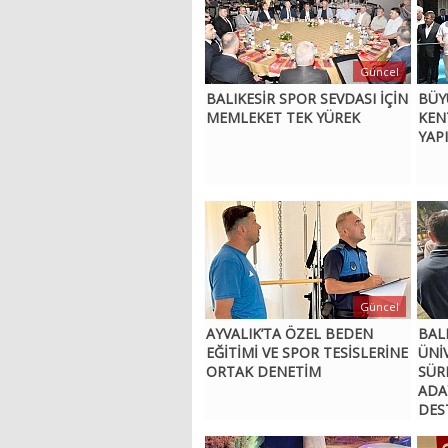
Güncel
BALIKESİR SPOR SEVDASI İÇİN
BÜY
MEMLEKET TEK YÜREK
KEN
YAPI
Güncel
AYVALIK’TA ÖZEL BEDEN
BAL
EĞİTİMİ VE SPOR TESİSLERİNE
ÜNİ
ORTAK DENETİM
SÜR
ADA
DES