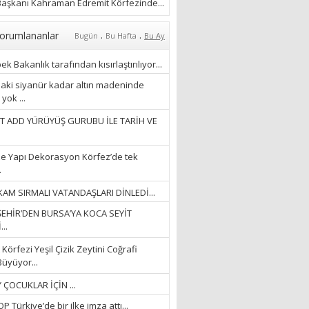
aşkanı Kahraman Edremit Körfezinde...
Ayşegül Akay
.
.
orumlananlar
Bugün
Bu Hafta
Bu Ay
“KURTULDUM”
k Bakanlık tarafından kısırlaştırılıyor...
28/01/2024
aki siyanür kadar altın madeninde
yok ...
T ADD YÜRÜYÜŞ GURUBU İLE TARİH VE
e Yapı Dekorasyon Körfez’de tek
.
AM SIRMALI VATANDAŞLARI DİNLEDİ...
EHİR’DEN BURSA’YA KOCA SEYİT
..
Körfezi Yeşil Çizik Zeytini Coğrafi
Büyüyor...
 ÇOCUKLAR İÇİN ...
 Türkiye’de bir ilke imza attı...