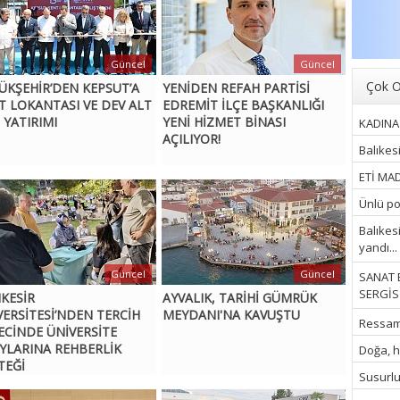
Güncel
Güncel
Çok O
ÜKŞEHİR’DEN KEPSUT’A
YENİDEN REFAH PARTİSİ
T LOKANTASI VE DEV ALT
EDREMİT İLÇE BAŞKANLIĞI
 YATIRIMI
YENİ HİZMET BİNASI
KADINA 
AÇILIYOR!
Balıkes
ETİ MAD
Ünlü pop
Balıkes
yandı...
Güncel
Güncel
SANAT 
SERGİSİ
IKESİR
AYVALIK, TARİHİ GÜMRÜK
VERSİTESİ’NDEN TERCİH
MEYDANI'NA KAVUŞTU
Ressam İ
ECİNDE ÜNİVERSİTE
YLARINA REHBERLİK
Doğa, hu
TEĞİ
Susurluk