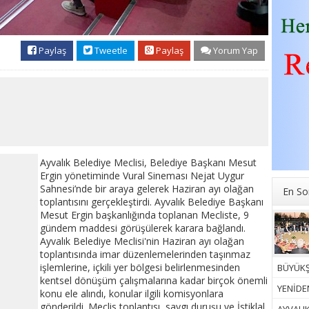
Paylaş
Tweetle
Paylaş
Yorum Yap
Ayvalık Belediye Meclisi, Belediye Başkanı Mesut
Ergin yönetiminde Vural Sineması Nejat Uygur
Sahnesi’nde bir araya gelerek Haziran ayı olağan
En So
toplantısını gerçekleştirdi. Ayvalık Belediye Başkanı
Mesut Ergin başkanlığında toplanan Mecliste, 9
gündem maddesi görüşülerek karara bağlandı.
Ayvalık Belediye Meclisi'nin Haziran ayı olağan
toplantısında imar düzenlemelerinden taşınmaz
işlemlerine, içkili yer bölgesi belirlenmesinden
BÜYÜKŞ
kentsel dönüşüm çalışmalarına kadar birçok önemli
YENİDEN
konu ele alındı, konular ilgili komisyonlara
gönderildi. Meclis toplantısı, saygı duruşu ve İstiklal