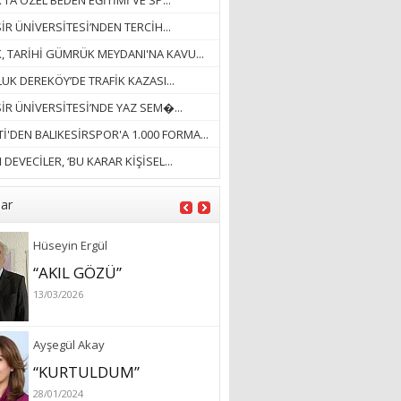
’TA ÖZEL BEDEN EĞİTİMİ VE SP...
28/01/2024
İR ÜNİVERSİTESİ’NDEN TERCİH...
Hüseyin Ergül
K, TARİHİ GÜMRÜK MEYDANI'NA KAVU...
“AKIL GÖZÜ”
UK DEREKÖY’DE TRAFİK KAZASI...
13/03/2026
SİR ÜNİVERSİTESİ’NDE YAZ SEM�...
İ'DEN BALIKESİRSPOR'A 1.000 FORMA...
Ayşegül Akay
DEVECİLER, ‘BU KARAR KİŞİSEL...
“KURTULDUM”
28/01/2024
lar
sevtap karagöz sönmez
“SAHTE”
26/01/2025
Fatoş Akşi Sayım
SON SÜREÇLER
25/06/2020