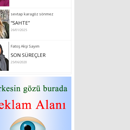
özlem arslan
Hydrafacial cilt bakımı
26/07/2022
Sibel Atam
“18 Mart Çanakkale
Zaferi” Denildiğinde Ne
Anlıyoruz?
18/03/2024
Aleyna Gürsoy
“GELİŞ VE GİDİŞLERİN
ARASINDA...”
07/04/2026
Fatma Zehra Köseley
MUSTAFA KEMALİN
KAĞNISI