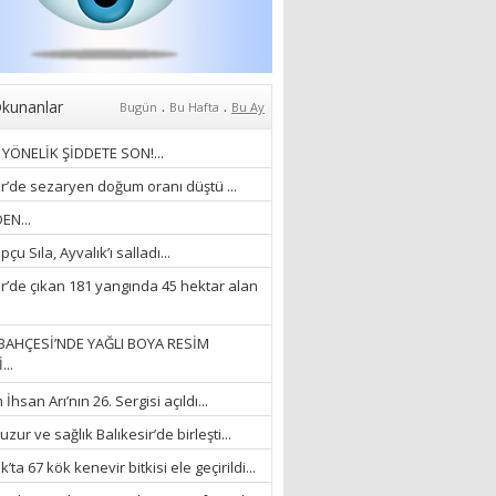
07/04/2026
Mehmet Çağ
“BEDEN VE RUH
BÜTÜNLÜĞÜ...”
.
.
kunanlar
Bugün
Bu Hafta
Bu Ay
18/03/2023
YÖNELİK ŞİDDETE SON!...
İlknur Solmaz Çoban
ir’de sezaryen doğum oranı düştü ...
“DOĞANIN GÜLEÇ
EN...
YAĞMURLARINI
çu Sıla, Ayvalık’ı salladı...
ÖZLERKEN…”
23/11/2025
ir’de çıkan 181 yangında 45 hektar alan
Fatma Aker
“Ne çok şey oldu
BAHÇESİ’NDE YAĞLI BOYA RESİM
unutulmaması gereken”
...
28/01/2024
hsan Arı’nın 26. Sergisi açıldı...
Hüseyin Ergül
zur ve sağlık Balıkesir’de birleşti...
“AKIL GÖZÜ”
’ta 67 kök kenevir bitkisi ele geçirildi...
13/03/2026