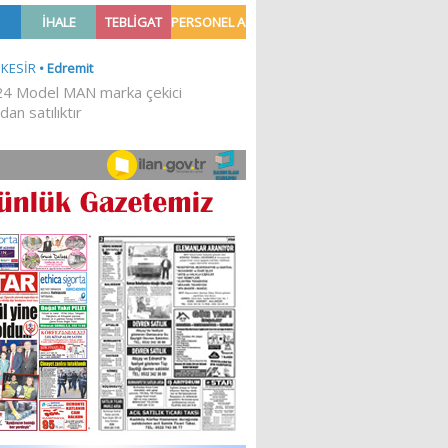
Ğİ!
İLKESEL BİR DURUŞTUR’
Sibel Atam
“18 Mart Çanakkale
Zaferi” Denildiğinde Ne
Anlıyoruz?
18/03/2024
Aleyna Gürsoy
“GELİŞ VE GİDİŞLERİN
ARASINDA...”