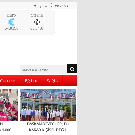
Üye Ol
Giriş Yap
Euro
Sterlin
54.8356
63.8407
Cenaze
Eğitim
Sağlık
EN
BAŞKAN DEVECİLER, ‘BU
 1.000
KARAR KİŞİSEL DEĞİL,