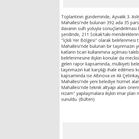
Toplantının gündeminde, Ayvalık 3. As
Mahallesi'nde bulunan 392 ada 35 parse
davanın sulh yoluyla sonuçlandırılması k
şeridinde, 211 Sokak'taki mendireklerin
"İçkili Yer Bölgesi" olarak belirlenmesi
Mahallesi'nde bulunan bir taşınmazın y
katların ticari kullanımına açılması taleb
belirlenmesine ilişkin konular da mec
gelen rapor kapsamında, mülkiyeti bele
taşınmazın kat karşılığı ihale edilmesi 
kapsamında ise Altınova ve Ali Çetinkaya
Mahallesi'nde yeni belediye hizmet alanı
Mahallesi'nde teknik altyapı alanı öneri
nizam" yapılaşmalara ilişkin imar plan n
sunuldu. (Bülten)