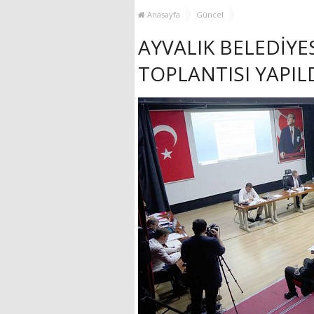
YENİ HİZMET BİNASI
Anasayfa
Güncel
AÇILIYOR!
AYVALIK BELEDİYE
TOPLANTISI YAPIL