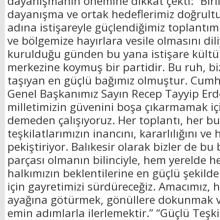
dayanışmanın önemine dikkat çekti: “Birli
dayanışma ve ortak hedeflerimiz doğrult
adına istişareyle güçlendiğimiz toplantımı
ve bölgemize hayırlara vesile olmasını dil
kurulduğu günden bu yana istişare kültü
merkezine koymuş bir partidir. Bu ruh, b
taşıyan en güçlü bağımız olmuştur. Cum
Genel Başkanımız Sayın Recep Tayyip Erdo
milletimizin güvenini boşa çıkarmamak i
demeden çalışıyoruz. Her toplantı, her b
teşkilatlarımızın inancını, kararlılığını ve
pekiştiriyor. Balıkesir olarak bizler de b
parçası olmanın bilinciyle, hem yerelde 
halkımızın beklentilerine en güçlü şekilde
için gayretimizi sürdüreceğiz. Amacımız, h
ayağına götürmek, gönüllere dokunmak v
emin adımlarla ilerlemektir.” “Güçlü Teşki