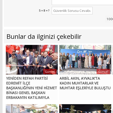
5 + 8 = ?
Bunlar da ilginizi çekebilir
Güncel
Güncel
YENİDEN REFAH PARTİSİ
ARBİL AKIN, AYVALIK’TA
EDREMİT İLÇE
KADIN MUHTARLAR VE
BAŞKANLIĞI’NIN YENİ HİZMET
MUHTAR EŞLERİYLE BULUŞTU
BİNASI GENEL BAŞKAN
ERBAKAN’IN KATILIMIYLA
AÇILDI