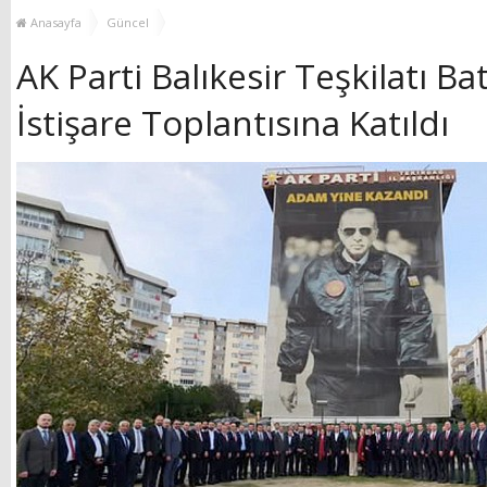
MUHTAR EŞLERİYLE
TOP
Anasayfa
Güncel
BULUŞTU
AK Parti Balıkesir Teşkilatı B
İstişare Toplantısına Katıldı