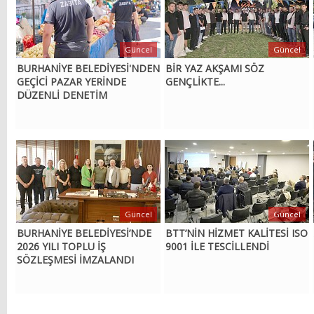
Güncel
Güncel
BURHANİYE BELEDİYESİ'NDEN
BİR YAZ AKŞAMI SÖZ
GEÇİCİ PAZAR YERİNDE
GENÇLİKTE...
DÜZENLİ DENETİM
Güncel
Güncel
BURHANİYE BELEDİYESİ’NDE
BTT’NİN HİZMET KALİTESİ ISO
2026 YILI TOPLU İŞ
9001 İLE TESCİLLENDİ
SÖZLEŞMESİ İMZALANDI