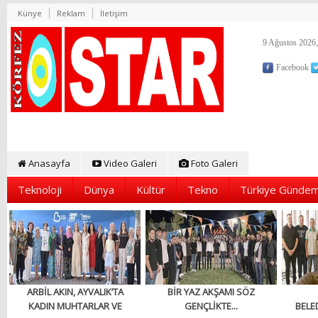
Künye
Reklam
İletişim
9 Ağustos 2026,
Facebook
Anasayfa
Video Galeri
Foto Galeri
Teknoloji
Dünya
Kültür
Tekno
Türkiye Gündem
ARBİL AKIN, AYVALIK’TA
BİR YAZ AKŞAMI SÖZ
KADIN MUHTARLAR VE
GENÇLİKTE...
BELED