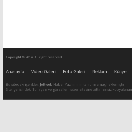
Copyright © 2014. All right reserved.
Anasayfa
Video Galeri
Foto Galeri
Reklam
Künye
Bu sitedeki içerikler,
Jettweb
Haber Yazılımının tanıtımı amaçlı eklemiştir.
Site içerisindeki Tüm yazı ve görseller haber sitesine aittir izinsiz kopyalana