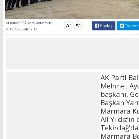
Bu haber
907
kere okunmuş.
Paylaş
Tweetl
04.11.2025 Salı 12:13
AK Parti Bal
Mehmet Ayde
başkanı, Ge
Başkan Yard
Marmara Ko
Ali Yıldız’ı
Tekirdağ’da
Marmara Böl