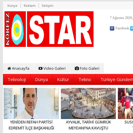
Künye
Reklam
İletişim
7 Ağustos 2026,
Facebook
Anasayfa
Video Galeri
Foto Galeri
Teknoloji
Dünya
Kültür
Tekno
Türkiye Gündem
YENİDEN REFAH PARTİSİ
AYVALIK, TARİHİ GÜMRÜK
SUS
EDREMİT İLÇE BAŞKANLIĞI
MEYDANI'NA KAVUŞTU