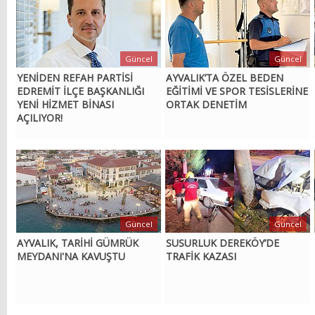
Güncel
Güncel
YENİDEN REFAH PARTİSİ
AYVALIK’TA ÖZEL BEDEN
EDREMİT İLÇE BAŞKANLIĞI
EĞİTİMİ VE SPOR TESİSLERİNE
YENİ HİZMET BİNASI
ORTAK DENETİM
AÇILIYOR!
Güncel
Güncel
AYVALIK, TARİHİ GÜMRÜK
SUSURLUK DEREKÖY’DE
MEYDANI'NA KAVUŞTU
TRAFİK KAZASI