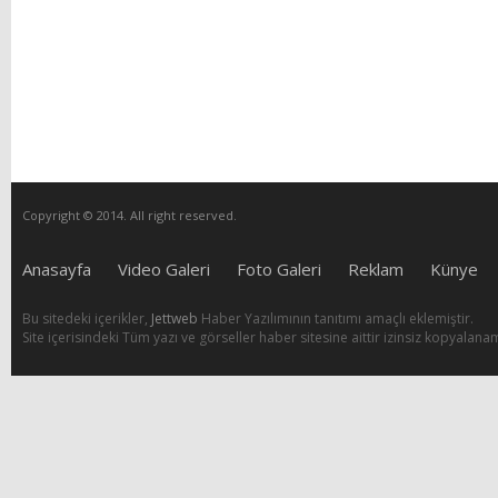
Copyright © 2014. All right reserved.
Anasayfa
Video Galeri
Foto Galeri
Reklam
Künye
Bu sitedeki içerikler,
Jettweb
Haber Yazılımının tanıtımı amaçlı eklemiştir.
Site içerisindeki Tüm yazı ve görseller haber sitesine aittir izinsiz kopyalana