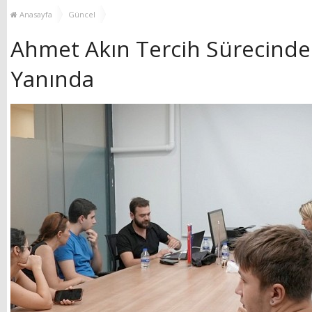
YENİ HİZMET BİNASI
Anasayfa
Güncel
AÇILIYOR!
Ahmet Akın Tercih Sürecinde
Yanında