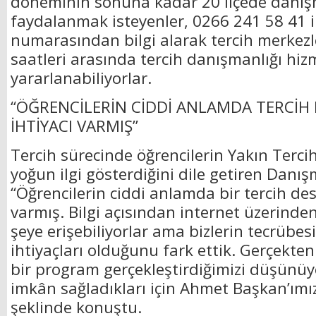
döneminin sonuna kadar 20 ilçede danış
faydalanmak isteyenler, 0266 241 58 41 i
numarasından bilgi alarak tercih merkezl
saatleri arasında tercih danışmanlığı hi
yararlanabiliyorlar.
“ÖĞRENCİLERİN CİDDİ ANLAMDA TERCİH
İHTİYACI VARMIŞ”
Tercih sürecinde öğrencilerin Yakın Terci
yoğun ilgi gösterdiğini dile getiren Danı
“Öğrencilerin ciddi anlamda bir tercih des
varmış. Bilgi açısından internet üzerinden
şeye erişebiliyorlar ama bizlerin tecrüb
ihtiyaçları olduğunu fark ettik. Gerçekten
bir program gerçekleştirdiğimizi düşünüy
imkân sağladıkları için Ahmet Başkan’ımız
şeklinde konuştu.