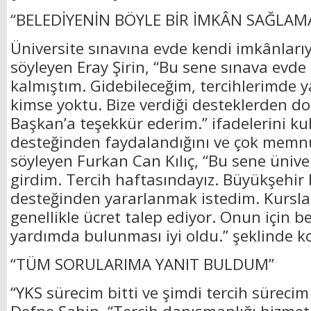
“BELEDİYENİN BÖYLE BİR İMKÂN SAĞLAMAS
Üniversite sınavına evde kendi imkânlarıyl
söyleyen Eray Şirin, “Bu sene sınava evde
kalmıştım. Gidebileceğim, tercihlerimde y
kimse yoktu. Bize verdiği desteklerden d
Başkan’a teşekkür ederim.” ifadelerini kul
desteğinden faydalandığını ve çok memnu
söyleyen Furkan Can Kılıç, “Bu sene ünive
girdim. Tercih haftasındayız. Büyükşehir B
desteğinden yararlanmak istedim. Kursla
genellikle ücret talep ediyor. Onun için b
yardımda bulunması iyi oldu.” şeklinde k
“TÜM SORULARIMA YANIT BULDUM”
“YKS sürecim bitti ve şimdi tercih sürecim