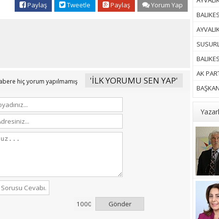
AYVALIK
Paylaş
Tweetle
Paylaş
Yorum Yap
BALIKES
AYVALI
SUSURL
BALIKE
AK PART
'İLK YORUMU SEN YAP'
abere hiç yorum yapılmamış
BAŞKAN 
Yazar
Gönder