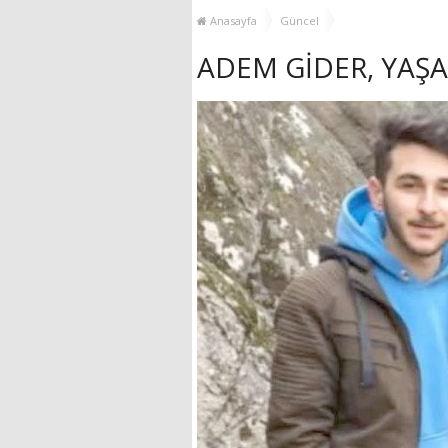
YENİ HİZMET BİNASI
Anasayfa
Güncel
AÇILIYOR!
ADEM GİDER, YAŞ