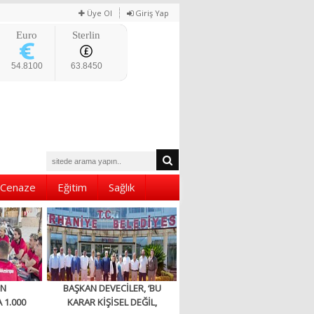
Üye Ol
Giriş Yap
Euro
Sterlin
54.8100
63.8450
Cenaze
Eğitim
Sağlık
EN
BAŞKAN DEVECİLER, ‘BU
 1.000
KARAR KİŞİSEL DEĞİL,