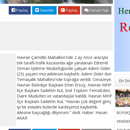
Paylaş
Tweetle
Paylaş
Yorum Yap
Havran Çamdibi Mahallesi'nde 2 ay önce aracıyla
tek taraflı trafik kazasında ağır yaralanan Edremit
Orman İşletme Müdürlüğünde çalışan Adem Gider
(23) yaşam mücadelesini kaybetti. Adem Gider dün
Temaşalık Mahallesi'nde toprağa verildi. Cenazeye;
En So
Havran Belediye Başkanı Emin Ersoy, Havran MHP
İlçe Başkanı Sadettin Kul, Sivil Toplum Temsilcileri,
Daire Müdürleri ve vatandaşlar katıldı. Havran MHP
İlçe Başkanı Sadettin Kul, “Havran çok değerli genç
iyi bir evladını bizlerde kardeşimizi kaybettik.
Ailesine başsağlığı diliyorum.” dedi. Haber: Hasan
BÜYÜKŞ
AKAR
YENİDEN