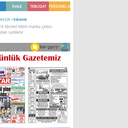
Ğİ!
İLKESEL BİR DURUŞTUR’