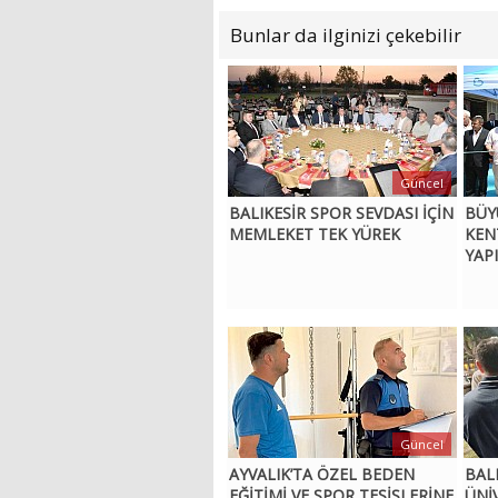
Bunlar da ilginizi çekebilir
Güncel
BALIKESİR SPOR SEVDASI İÇİN
BÜY
MEMLEKET TEK YÜREK
KEN
YAPI
Güncel
AYVALIK’TA ÖZEL BEDEN
BAL
EĞİTİMİ VE SPOR TESİSLERİNE
ÜNİ