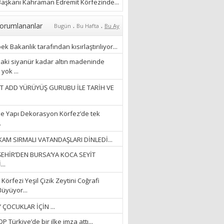
ÖZLERKEN…”
aşkanı Kahraman Edremit Körfezinde...
23/11/2025
Fatma Aker
.
.
orumlananlar
Bugün
Bu Hafta
Bu Ay
“Ne çok şey oldu
unutulmaması gereken”
k Bakanlık tarafından kısırlaştırılıyor...
28/01/2024
aki siyanür kadar altın madeninde
yok ...
Hüseyin Ergül
T ADD YÜRÜYÜŞ GURUBU İLE TARİH VE
“AKIL GÖZÜ”
13/03/2026
e Yapı Dekorasyon Körfez’de tek
.
Ayşegül Akay
AM SIRMALI VATANDAŞLARI DİNLEDİ...
“KURTULDUM”
EHİR’DEN BURSA’YA KOCA SEYİT
28/01/2024
..
Körfezi Yeşil Çizik Zeytini Coğrafi
Büyüyor...
 ÇOCUKLAR İÇİN ...
 Türkiye’de bir ilke imza attı...