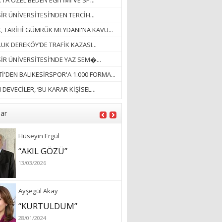
’TA ÖZEL BEDEN EĞİTİMİ VE SP...
18/03/2023
İR ÜNİVERSİTESİ’NDEN TERCİH...
İlknur Solmaz Çoban
K, TARİHİ GÜMRÜK MEYDANI'NA KAVU...
“DOĞANIN GÜLEÇ
UK DEREKÖY’DE TRAFİK KAZASI...
YAĞMURLARINI
SİR ÜNİVERSİTESİ’NDE YAZ SEM�...
ÖZLERKEN…”
İ'DEN BALIKESİRSPOR'A 1.000 FORMA...
23/11/2025
Fatma Aker
DEVECİLER, ‘BU KARAR KİŞİSEL...
“Ne çok şey oldu
unutulmaması gereken”
lar
28/01/2024
Hüseyin Ergül
“AKIL GÖZÜ”
13/03/2026
Ayşegül Akay
“KURTULDUM”
28/01/2024