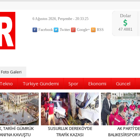
Dolar
6 Ağustos 2026, Perşembe - 20:33:26
47.4881
Facebook
Twitter
Google+
RSS
Foto Galeri
Tekno
Türkiye Gündemi
Spor
Ekonomi
Güncel
K, TARİHİ GÜMRÜK
SUSURLUK DEREKÖY’DE
AK PARTİ'D
ANI'NA KAVUŞTU
TRAFİK KAZASI
BALIKESİRSPOR'A