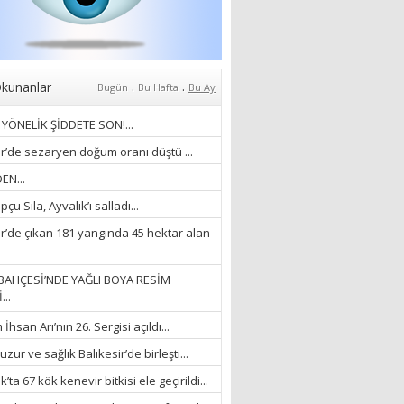
Anlıyoruz?
18/03/2024
Aleyna Gürsoy
“GELİŞ VE GİDİŞLERİN
ARASINDA...”
.
.
kunanlar
Bugün
Bu Hafta
Bu Ay
07/04/2026
YÖNELİK ŞİDDETE SON!...
Fatma Zehra Köseley
ir’de sezaryen doğum oranı düştü ...
MUSTAFA KEMALİN
EN...
KAĞNISI
çu Sıla, Ayvalık’ı salladı...
07/04/2026
ir’de çıkan 181 yangında 45 hektar alan
Mehmet Çağ
“BEDEN VE RUH
BAHÇESİ’NDE YAĞLI BOYA RESİM
BÜTÜNLÜĞÜ...”
...
18/03/2023
hsan Arı’nın 26. Sergisi açıldı...
İlknur Solmaz Çoban
zur ve sağlık Balıkesir’de birleşti...
“DOĞANIN GÜLEÇ
’ta 67 kök kenevir bitkisi ele geçirildi...
YAĞMURLARINI