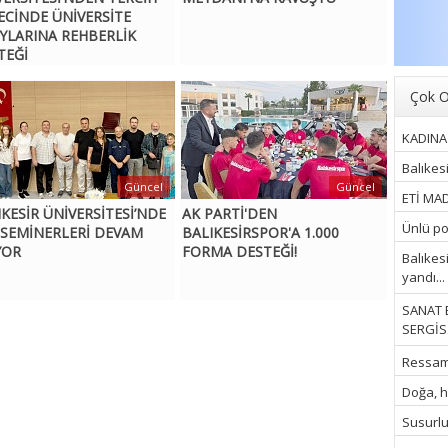
ECİNDE ÜNİVERSİTE
YLARINA REHBERLİK
TEĞİ
Çok O
KADINA 
Balıkes
Güncel
Güncel
ETİ MAD
IKESİR ÜNİVERSİTESİ’NDE
AK PARTİ'DEN
Ünlü pop
 SEMİNERLERİ DEVAM
BALIKESİRSPOR'A 1.000
YOR
FORMA DESTEĞİ!
Balıkes
yandı...
SANAT 
SERGİSİ
Ressam İ
Doğa, hu
Susurluk