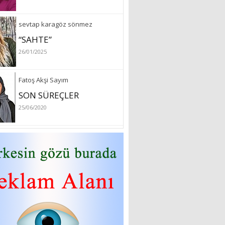
sevtap karagöz sönmez
“SAHTE”
26/01/2025
Fatoş Akşi Sayım
SON SÜREÇLER
25/06/2020
özlem arslan
Hydrafacial cilt bakımı
26/07/2022
Sibel Atam
“18 Mart Çanakkale
Zaferi” Denildiğinde Ne