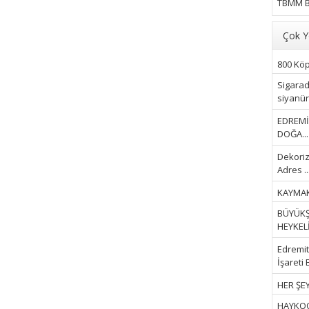
TBMM B
Çok Y
800 Köpe
Sigarad
siyanür 
EDREMİ
DOĞA...
Dekoriz
Adres ..
KAYMAK
BÜYÜKŞ
HEYKELİ.
Edremit 
İşareti 
HER ŞEY
HAYKOOP