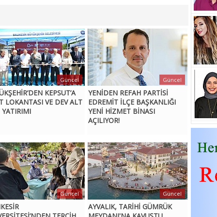
Güncel
Güncel
ÜKŞEHİR’DEN KEPSUT’A
YENİDEN REFAH PARTİSİ
T LOKANTASI VE DEV ALT
EDREMİT İLÇE BAŞKANLIĞI
 YATIRIMI
YENİ HİZMET BİNASI
AÇILIYOR!
Güncel
Güncel
IKESİR
AYVALIK, TARİHİ GÜMRÜK
VERSİTESİ’NDEN TERCİH
MEYDANI'NA KAVUŞTU