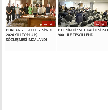
Güncel
Güncel
BURHANİYE BELEDİYESİ’NDE
BTT’NİN HİZMET KALİTESİ ISO
2026 YILI TOPLU İŞ
9001 İLE TESCİLLENDİ
SÖZLEŞMESİ İMZALANDI