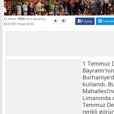
Bu haber
13633
kere okunmuş.
Paylaş
Tweetl
02.07.2017 Pazar 10:43
1 Temmuz De
Bayramı'nın 
Burhaniye’de
kutlandı. Bu
Mahallesi’n
Limanında 
Temmuz Den
renkli görü