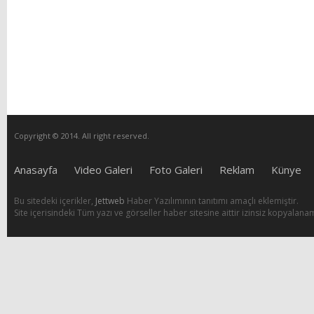
Copyright © 2014. All right reserved.
Anasayfa
Video Galeri
Foto Galeri
Reklam
Künye
Bu sitedeki içerikler,
Jettweb
Haber Yazılımının tanıtımı amaçlı eklemiştir.
Site içerisindeki Tüm yazı ve görseller haber sitesine aittir izinsiz kopyalana