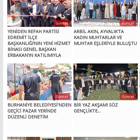
Güncel
Güncel
YENİDEN REFAH PARTİSİ
ARBİL AKIN, AYVALIK’TA
EDREMİT İLÇE
KADIN MUHTARLAR VE
BAŞKANLIĞI’NIN YENİ HİZMET
MUHTAR EŞLERİYLE BULUŞTU
BİNASI GENEL BAŞKAN
ERBAKAN’IN KATILIMIYLA
AÇILDI
Güncel
Güncel
BURHANİYE BELEDİYESİ'NDEN
BİR YAZ AKŞAMI SÖZ
GEÇİCİ PAZAR YERİNDE
GENÇLİKTE...
DÜZENLİ DENETİM