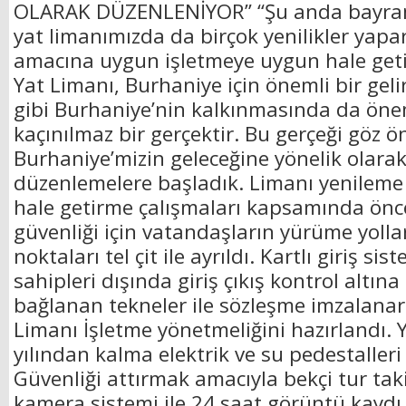
OLARAK DÜZENLENİYOR” “Şu anda bayramı
yat limanımızda da birçok yenilikler yapa
amacına uygun işletmeye uygun hale geti
Yat Limanı, Burhaniye için önemli bir geli
gibi Burhaniye’nin kalkınmasında da önem
kaçınılmaz bir gerçektir. Bu gerçeği göz 
Burhaniye’mizin geleceğine yönelik olara
düzenlemelere başladık. Limanı yenilem
hale getirme çalışmaları kapsamında önce
güvenliği için vatandaşların yürüme yolla
noktaları tel çit ile ayrıldı. Kartlı giriş s
sahipleri dışında giriş çıkış kontrol altın
bağlanan tekneler ile sözleşme imzalana
Limanı İşletme yönetmeliğini hazırlandı.
yılından kalma elektrik ve su pedestalleri d
Güvenliği attırmak amacıyla bekçi tur tak
kamera sistemi ile 24 saat görüntü kaydı 