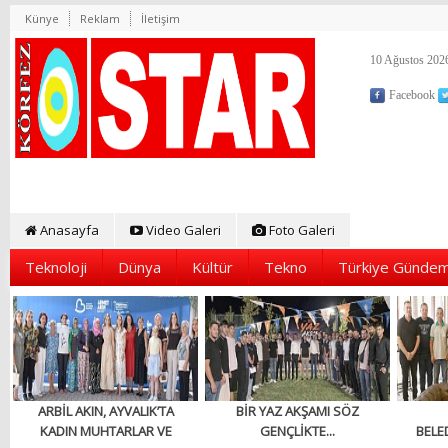
Künye
Reklam
İletişim
10 Ağustos 2026
Facebook
Anasayfa
Video Galeri
Foto Galeri
Teknoloji
Dünya
Kültür
Tekno
Türkiye Gündem
ARBİL AKIN, AYVALIK’TA
BİR YAZ AKŞAMI SÖZ
KADIN MUHTARLAR VE
GENÇLİKTE...
BELED