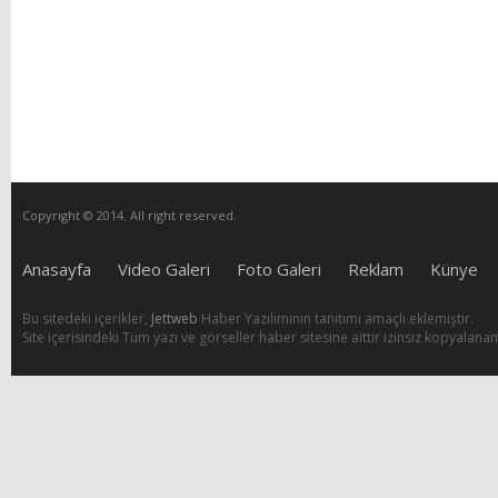
Copyright © 2014. All right reserved.
Anasayfa
Video Galeri
Foto Galeri
Reklam
Künye
Bu sitedeki içerikler,
Jettweb
Haber Yazılımının tanıtımı amaçlı eklemiştir.
Site içerisindeki Tüm yazı ve görseller haber sitesine aittir izinsiz kopyalana