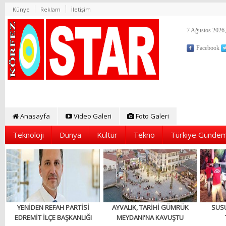
Künye
Reklam
İletişim
7 Ağustos 2026,
Facebook
Anasayfa
Video Galeri
Foto Galeri
Teknoloji
Dünya
Kültür
Tekno
Türkiye Gündem
YENİDEN REFAH PARTİSİ
AYVALIK, TARİHİ GÜMRÜK
SUS
EDREMİT İLÇE BAŞKANLIĞI
MEYDANI'NA KAVUŞTU