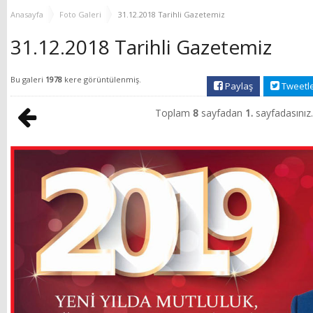
YENİ HİZMET BİNASI
Anasayfa
Foto Galeri
31.12.2018 Tarihli Gazetemiz
AÇILIYOR!
31.12.2018 Tarihli Gazetemiz
Bu galeri
1978
kere görüntülenmiş.
Paylaş
Tweetl
Toplam
8
sayfadan
1.
sayfadasınız.