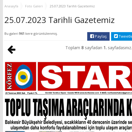
YENİ HİZMET BİNASI
Anasayfa
Foto Galeri
25.07.2023 Tarihli Gazetemiz
AÇILIYOR!
25.07.2023 Tarihli Gazetemiz
Bu galeri
961
kere görüntülenmiş.
Paylaş
Tweetl
Toplam
8
sayfadan
1.
sayfadasınız.