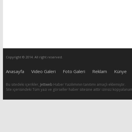
Copyright © 2014. All right reserved.
Anasayfa
Video Galeri
Foto Galeri
Reklam
Künye
Bu sitedeki içerikler,
Jettweb
Haber Yazılımının tanıtımı amaçlı eklemiştir.
Site içerisindeki Tüm yazı ve görseller haber sitesine aittir izinsiz kopyalana