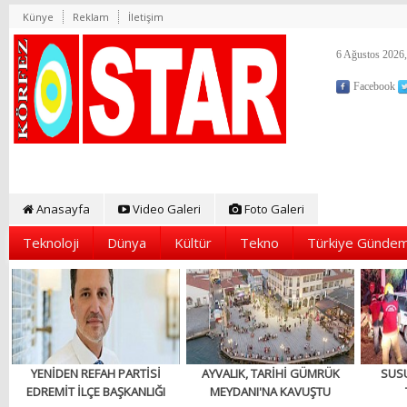
Künye
Reklam
İletişim
6 Ağustos 2026,
Facebook
Anasayfa
Video Galeri
Foto Galeri
Teknoloji
Dünya
Kültür
Tekno
Türkiye Gündem
YENİDEN REFAH PARTİSİ
AYVALIK, TARİHİ GÜMRÜK
SUS
EDREMİT İLÇE BAŞKANLIĞI
MEYDANI'NA KAVUŞTU