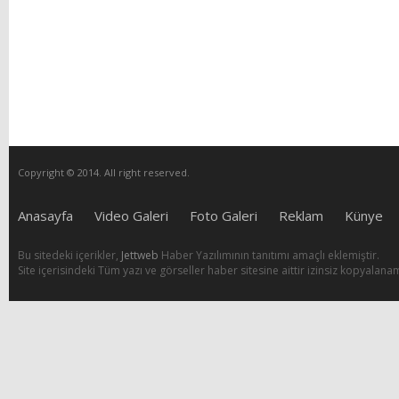
Copyright © 2014. All right reserved.
Anasayfa
Video Galeri
Foto Galeri
Reklam
Künye
Bu sitedeki içerikler,
Jettweb
Haber Yazılımının tanıtımı amaçlı eklemiştir.
Site içerisindeki Tüm yazı ve görseller haber sitesine aittir izinsiz kopyalana