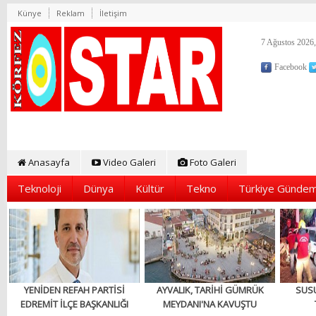
Künye
Reklam
İletişim
7 Ağustos 2026,
Facebook
Anasayfa
Video Galeri
Foto Galeri
Teknoloji
Dünya
Kültür
Tekno
Türkiye Gündem
YENİDEN REFAH PARTİSİ
AYVALIK, TARİHİ GÜMRÜK
SUS
EDREMİT İLÇE BAŞKANLIĞI
MEYDANI'NA KAVUŞTU