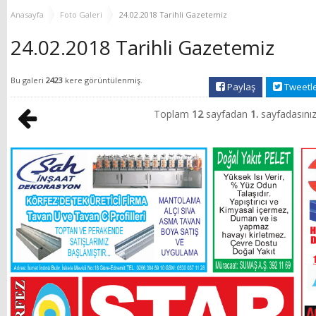
YENİ HİZMET BİNASI
Anasayfa
Foto Galeri
24.02.2018 Tarihli Gazetemiz
AÇILIYOR!
24.02.2018 Tarihli Gazetemiz
Bu galeri
2423
kere görüntülenmiş.
Paylaş
Tweetl
Toplam
12
sayfadan
1.
sayfadasınız