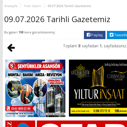
GÜÇLENDİRİYOR!
KEŞFEDİYOR
Anasayfa
Foto Galeri
09.07.2026 Tarihli Gazetemiz
09.07.2026 Tarihli Gazetemiz
Bu galeri
198
kere görüntülenmiş.
Paylaş
Tweetl
Toplam
8
sayfadan
1.
sayfadasınız.