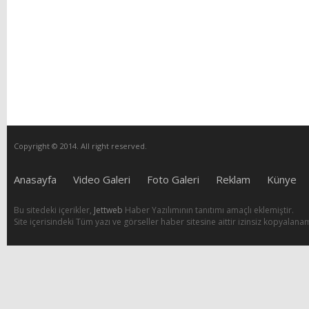
Copyright © 2014. All right reserved.
Anasayfa
Video Galeri
Foto Galeri
Reklam
Künye
Bu sitedeki içerikler,
Jettweb
Haber Yazılımının tanıtımı amaçlı eklemiştir.
Site içerisindeki Tüm yazı ve görseller haber sitesine aittir izinsiz kopyalana