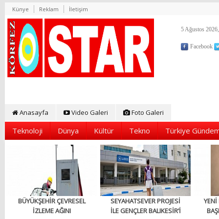
Künye
Reklam
İletişim
5 Ağustos 2026,
Facebook
Anasayfa
Video Galeri
Foto Galeri
Teknoloji
Dünya
Kültür
Tekno
Türkiye Gündem
BÜYÜKŞEHİR ÇEVRESEL
SEYAHATSEVER PROJESİ
YENİ
İZLEME AĞINI
İLE GENÇLER BALIKESİR’İ
BAŞ