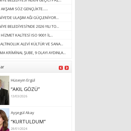
YE BELEDİYESİ'NDEN GEÇİCİ PAZ...
18/03/2023
 AKŞAMI SÖZ GENÇLİKTE......
İlknur Solmaz Çoban
İYE’DE ULAŞIM AĞI GÜÇLENİYOR...
“DOĞANIN GÜLEÇ
YE BELEDİYESİ’NDE 2026 YILI TO...
YAĞMURLARINI
 HİZMET KALİTESİ ISO 9001 İL...
ÖZLERKEN…”
. ALTINOLUK ALEVİ KÜLTÜR VE SANA...
23/11/2025
Fatma Aker
A KRİMİNAL ŞUBE, 9 OLAYI AYDINLA...
“Ne çok şey oldu
unutulmaması gereken”
lar
28/01/2024
Hüseyin Ergül
“AKIL GÖZÜ”
13/03/2026
Ayşegül Akay
“KURTULDUM”
28/01/2024