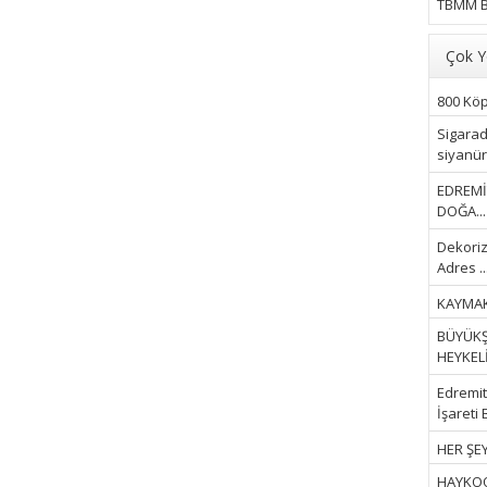
TBMM B
Çok Y
800 Köpe
Sigarad
siyanür 
EDREMİ
DOĞA...
Dekoriz
Adres ..
KAYMAK
BÜYÜKŞ
HEYKELİ.
Edremit 
İşareti 
HER ŞEY
HAYKOOP