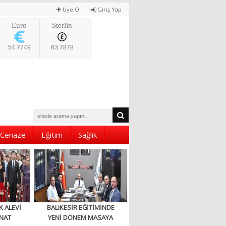
Üye Ol
Giriş Yap
Euro
Sterlin
54.7749
63.7878
Cenaze
Eğitim
Sağlık
K ALEVİ
BALIKESİR EĞİTİMİNDE
NAT
YENİ DÖNEM MASAYA