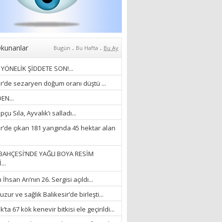
Anlıyoruz?
18/03/2024
Aleyna Gürsoy
“GELİŞ VE GİDİŞLERİN
ARASINDA...”
.
.
kunanlar
Bugün
Bu Hafta
Bu Ay
07/04/2026
YÖNELİK ŞİDDETE SON!...
Fatma Zehra Köseley
ir’de sezaryen doğum oranı düştü ...
MUSTAFA KEMALİN
EN...
KAĞNISI
çu Sıla, Ayvalık’ı salladı...
07/04/2026
ir’de çıkan 181 yangında 45 hektar alan
Mehmet Çağ
“BEDEN VE RUH
BAHÇESİ’NDE YAĞLI BOYA RESİM
BÜTÜNLÜĞÜ...”
...
18/03/2023
hsan Arı’nın 26. Sergisi açıldı...
İlknur Solmaz Çoban
zur ve sağlık Balıkesir’de birleşti...
“DOĞANIN GÜLEÇ
’ta 67 kök kenevir bitkisi ele geçirildi...
YAĞMURLARINI