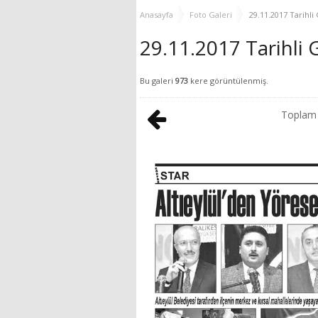
MUHTAR EŞLERİYLE
Anasayfa
Foto Galeri
29.11.2017 Tarihl
BULUŞTU
29.11.2017 Tarihli
Bu galeri
973
kere görüntülenmiş.
Topla