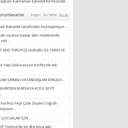
ÖZLERKEN…”
aşkanı Kahraman Edremit Körfezinde...
23/11/2025
Fatma Aker
.
.
orumlananlar
Bugün
Bu Hafta
Bu Ay
“Ne çok şey oldu
unutulmaması gereken”
k Bakanlık tarafından kısırlaştırılıyor...
28/01/2024
aki siyanür kadar altın madeninde
yok ...
Hüseyin Ergül
T ADD YÜRÜYÜŞ GURUBU İLE TARİH VE
“AKIL GÖZÜ”
13/03/2026
e Yapı Dekorasyon Körfez’de tek
.
Ayşegül Akay
AM SIRMALI VATANDAŞLARI DİNLEDİ...
“KURTULDUM”
EHİR’DEN BURSA’YA KOCA SEYİT
28/01/2024
..
Körfezi Yeşil Çizik Zeytini Coğrafi
Büyüyor...
 ÇOCUKLAR İÇİN ...
 Türkiye’de bir ilke imza attı...