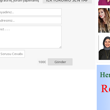
oğrafa hiç yorum yapılmamış
Gönder