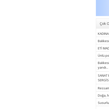
Çok O
KADINA 
Balıkes
ETİ MAD
Ünlü pop
Balıkes
yandı...
SANAT 
SERGİSİ
Ressam İ
Doğa, hu
Susurluk