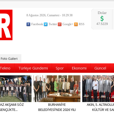
Dolar
8 Ağustos 2026, Cumartesi - 18:29:39
47.5229
Facebook
Twitter
Google+
RSS
Foto Galeri
Tekno
Türkiye Gündemi
Spor
Ekonomi
Güncel
YAZ AKŞAMI SÖZ
BURHANİYE
AKIN, 5. ALTINOLU
GENÇLİKTE...
BELEDİYESİ’NDE 2026 YILI
KÜLTÜR VE SA