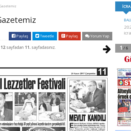
TOPLU İŞ SÖZLEŞMESİ
FESTİVALİ’NE KA
i Gazetemiz
İMZALANDI
 Gazetemiz
Paylaş
Tweetle
Paylaş
Yorum Yap
m
12
sayfadan
11.
sayfadasınız.