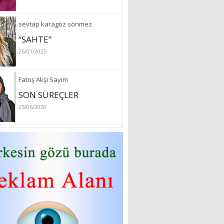
sevtap karagöz sönmez
“SAHTE”
26/01/2025
Fatoş Akşi Sayım
SON SÜREÇLER
25/06/2020
özlem arslan
Hydrafacial cilt bakımı
26/07/2022
Sibel Atam
“18 Mart Çanakkale
Zaferi” Denildiğinde Ne