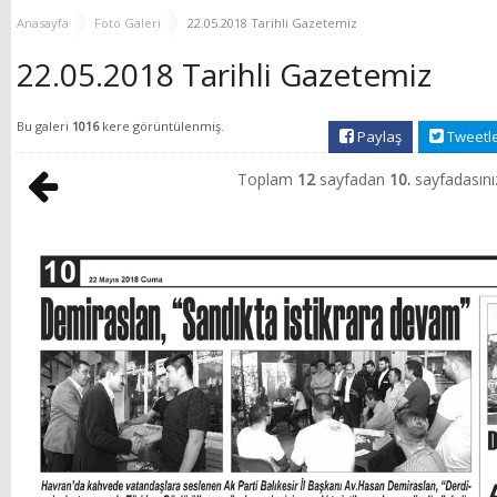
MUHTAR EŞLERİYLE
TOP
Anasayfa
Foto Galeri
22.05.2018 Tarihli Gazetemiz
BULUŞTU
22.05.2018 Tarihli Gazetemiz
Bu galeri
1016
kere görüntülenmiş.
Paylaş
Tweetl
Toplam
12
sayfadan
10.
sayfadasını