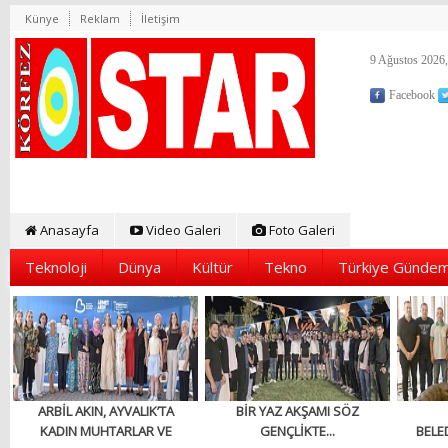
Künye
Reklam
İletişim
9 Ağustos 2026,
Facebook
Anasayfa
Video Galeri
Foto Galeri
Teknoloji
Dünya
Kültür
Tekno
Türkiye Gündem
ARBİL AKIN, AYVALIK’TA
BİR YAZ AKŞAMI SÖZ
KADIN MUHTARLAR VE
GENÇLİKTE...
BELED