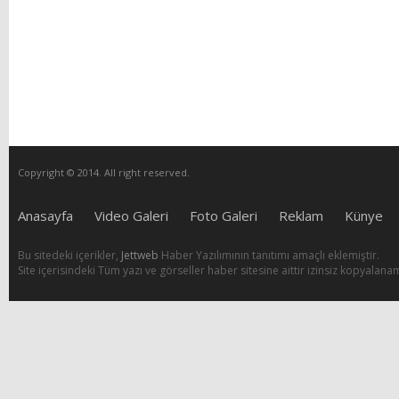
Copyright © 2014. All right reserved.
Anasayfa
Video Galeri
Foto Galeri
Reklam
Künye
Bu sitedeki içerikler,
Jettweb
Haber Yazılımının tanıtımı amaçlı eklemiştir.
Site içerisindeki Tüm yazı ve görseller haber sitesine aittir izinsiz kopyalana