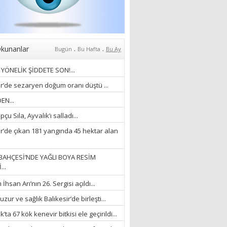
Anlıyoruz?
18/03/2024
Aleyna Gürsoy
“GELİŞ VE GİDİŞLERİN
ARASINDA...”
.
.
kunanlar
Bugün
Bu Hafta
Bu Ay
07/04/2026
YÖNELİK ŞİDDETE SON!...
Fatma Zehra Köseley
ir’de sezaryen doğum oranı düştü ...
MUSTAFA KEMALİN
EN...
KAĞNISI
çu Sıla, Ayvalık’ı salladı...
07/04/2026
ir’de çıkan 181 yangında 45 hektar alan
Mehmet Çağ
“BEDEN VE RUH
BAHÇESİ’NDE YAĞLI BOYA RESİM
BÜTÜNLÜĞÜ...”
...
18/03/2023
hsan Arı’nın 26. Sergisi açıldı...
İlknur Solmaz Çoban
zur ve sağlık Balıkesir’de birleşti...
“DOĞANIN GÜLEÇ
’ta 67 kök kenevir bitkisi ele geçirildi...
YAĞMURLARINI