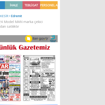
Ğİ!
İLKESEL BİR DURUŞTUR’