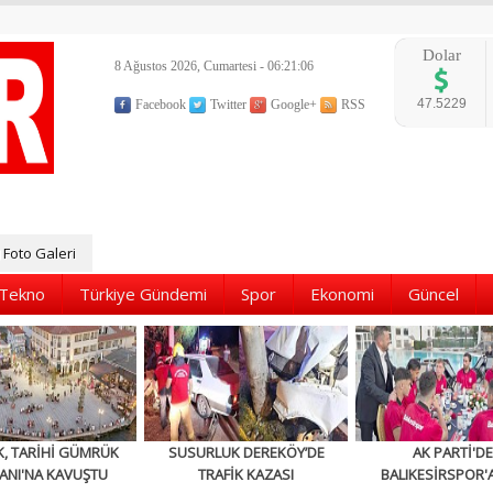
Dolar
8 Ağustos 2026, Cumartesi - 06:21:08
47.5229
Facebook
Twitter
Google+
RSS
Foto Galeri
Tekno
Türkiye Gündemi
Spor
Ekonomi
Güncel
K, TARİHİ GÜMRÜK
SUSURLUK DEREKÖY’DE
AK PARTİ'D
ANI'NA KAVUŞTU
TRAFİK KAZASI
BALIKESİRSPOR'A