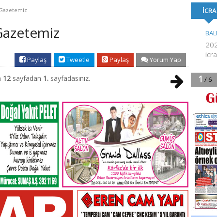
FORMA DESTE
i Gazetemiz
 Gazetemiz
Paylaş
Tweetle
Paylaş
Yorum Yap
m
12
sayfadan
1.
sayfadasınız.