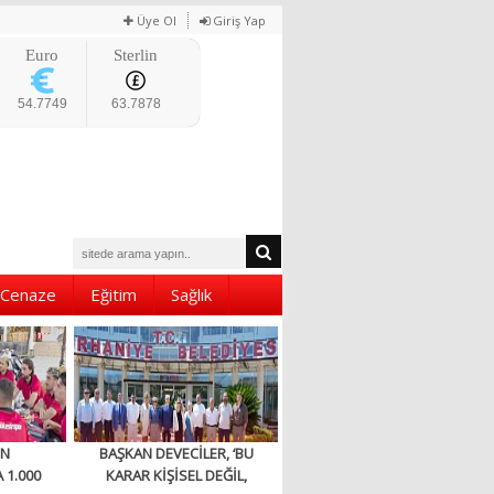
Üye Ol
Giriş Yap
Euro
Sterlin
54.7749
63.7878
Cenaze
Eğitim
Sağlık
EN
BAŞKAN DEVECİLER, ‘BU
 1.000
KARAR KİŞİSEL DEĞİL,