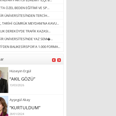
 REFAH PARTİSİ EDREMİT İLÇE B...
18/03/2023
’TA ÖZEL BEDEN EĞİTİMİ VE SP...
İlknur Solmaz Çoban
İR ÜNİVERSİTESİ’NDEN TERCİH...
“DOĞANIN GÜLEÇ
K, TARİHİ GÜMRÜK MEYDANI'NA KAVU...
YAĞMURLARINI
UK DEREKÖY’DE TRAFİK KAZASI...
ÖZLERKEN…”
SİR ÜNİVERSİTESİ’NDE YAZ SEM�...
23/11/2025
Fatma Aker
İ'DEN BALIKESİRSPOR'A 1.000 FORMA...
“Ne çok şey oldu
unutulmaması gereken”
lar
28/01/2024
Hüseyin Ergül
“AKIL GÖZÜ”
13/03/2026
Ayşegül Akay
“KURTULDUM”
28/01/2024