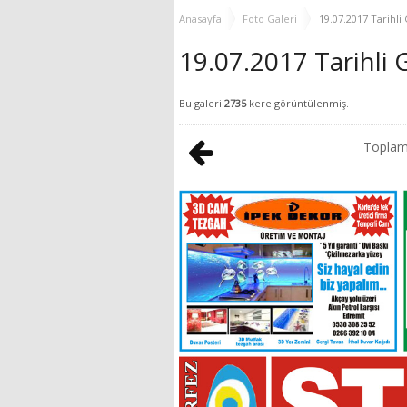
YENİ HİZMET BİNASI
Anasayfa
Foto Galeri
19.07.2017 Tarihl
AÇILIYOR!
19.07.2017 Tarihli
Bu galeri
2735
kere görüntülenmiş.
Topla