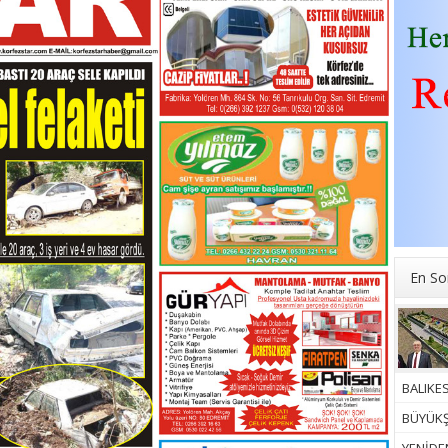
En So
BALIKES
BÜYÜKŞ