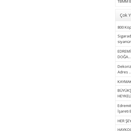
TBMM B
Çok Y
800 Köpe
Sigarad
siyanür 
EDREMİ
DOĞA...
Dekoriz
Adres ..
KAYMAK
BÜYÜKŞ
HEYKELİ.
Edremit 
İşareti 
HER ŞEY
HAYKOOP