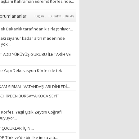
ÖZLERKEN…”
aşkanı Kahraman Edremit Körfezinde...
23/11/2025
Fatma Aker
.
.
orumlananlar
Bugün
Bu Hafta
Bu Ay
“Ne çok şey oldu
unutulmaması gereken”
k Bakanlık tarafından kısırlaştırılıyor...
28/01/2024
aki siyanür kadar altın madeninde
yok ...
Hüseyin Ergül
T ADD YÜRÜYÜŞ GURUBU İLE TARİH VE
“AKIL GÖZÜ”
13/03/2026
e Yapı Dekorasyon Körfez’de tek
.
Ayşegül Akay
AM SIRMALI VATANDAŞLARI DİNLEDİ...
“KURTULDUM”
EHİR’DEN BURSA’YA KOCA SEYİT
28/01/2024
..
Körfezi Yeşil Çizik Zeytini Coğrafi
Büyüyor...
 ÇOCUKLAR İÇİN ...
 Türkiye’de bir ilke imza attı...