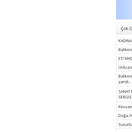
Çok O
KADINA 
Balıkes
ETİ MAD
Ünlü pop
Balıkes
yandı...
SANAT 
SERGİSİ
Ressam İ
Doğa, hu
Susurluk