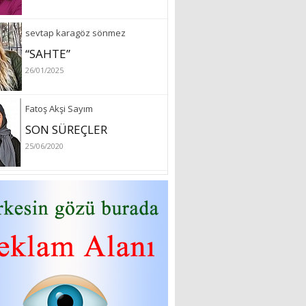
sevtap karagöz sönmez
“SAHTE”
26/01/2025
Fatoş Akşi Sayım
SON SÜREÇLER
25/06/2020
özlem arslan
Hydrafacial cilt bakımı
26/07/2022
Sibel Atam
“18 Mart Çanakkale
Zaferi” Denildiğinde Ne