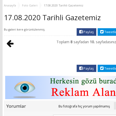
YENİ HİZMET BİNASI
Anasayfa
Foto Galeri
17.08.2020 Tarihli Gazetemiz
AÇILIYOR!
17.08.2020 Tarihli Gazetemiz
Bu galeri
kere görüntülenmiş.
Paylaş
Tweetl
Toplam
8
sayfadan
10.
sayfadasınız
Paylaş
Tweetl
Yorumlar
Bu fotoğrafa hiç yorum yapılmamış