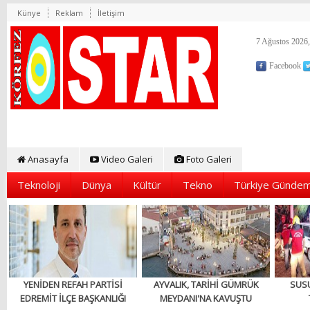
Künye
Reklam
İletişim
7 Ağustos 2026,
Facebook
Anasayfa
Video Galeri
Foto Galeri
Teknoloji
Dünya
Kültür
Tekno
Türkiye Gündem
YENİDEN REFAH PARTİSİ
AYVALIK, TARİHİ GÜMRÜK
SUS
EDREMİT İLÇE BAŞKANLIĞI
MEYDANI'NA KAVUŞTU