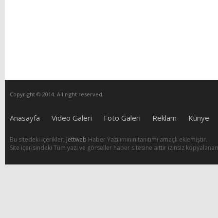
Copyright © 2014. All right reserved.
Anasayfa
Video Galeri
Foto Galeri
Reklam
Künye
Bu sitedeki içerikler,
Jettweb
Haber Yazılımının tanıtımı amaçlı eklemiştir.
Site içerisindeki Tüm yazı ve görseller haber sitesine aittir izinsiz kopyalana