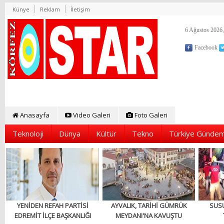
Künye
Reklam
İletişim
6 Ağustos 2026,
Facebook
Anasayfa
Video Galeri
Foto Galeri
Teknoloji
Dünya
Kültür
Tekno
Türkiye Gündem
YENİDEN REFAH PARTİSİ
AYVALIK, TARİHİ GÜMRÜK
SUS
EDREMİT İLÇE BAŞKANLIĞI
MEYDANI'NA KAVUŞTU