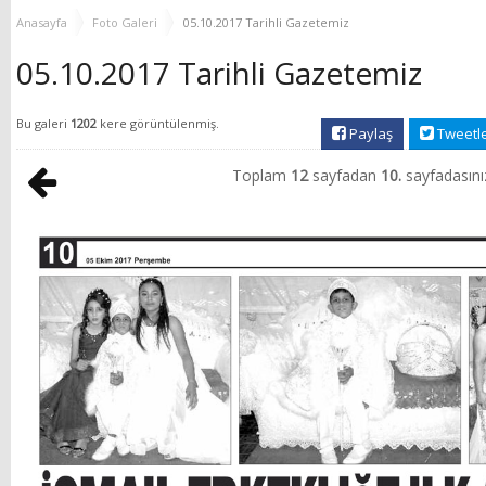
YENİ HİZMET BİNASI
Anasayfa
Foto Galeri
05.10.2017 Tarihli Gazetemiz
AÇILIYOR!
05.10.2017 Tarihli Gazetemiz
Bu galeri
1202
kere görüntülenmiş.
Paylaş
Tweetl
Toplam
12
sayfadan
10.
sayfadasını