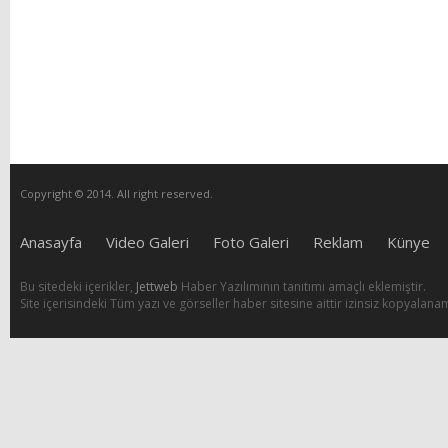
Copyright © 2014. All right reserved.
Anasayfa
Video Galeri
Foto Galeri
Reklam
Künye
Bu sitedeki içerikler,
Jettweb
Haber Yazılımının tanıtımı amaçlı eklemiştir.
Site içerisindeki Tüm yazı ve görseller haber sitesine aittir izinsiz kopyalana