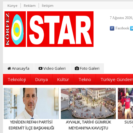
Künye
Reklam
İletişim
7 Ağustos 2026,
Facebook
Anasayfa
Video Galeri
Foto Galeri
Teknoloji
Dünya
Kültür
Tekno
Türkiye Gündem
YENİDEN REFAH PARTİSİ
AYVALIK, TARİHİ GÜMRÜK
SUS
EDREMİT İLÇE BAŞKANLIĞI
MEYDANI'NA KAVUŞTU