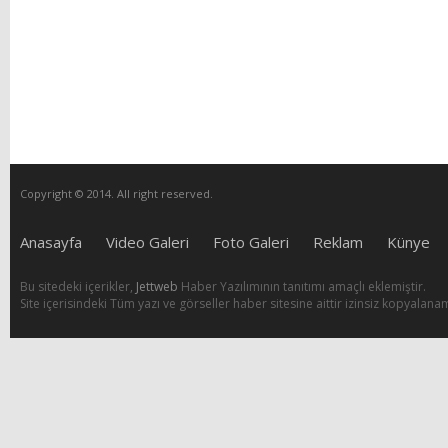
Copyright © 2014. All right reserved.
Anasayfa
Video Galeri
Foto Galeri
Reklam
Künye
Bu sitedeki içerikler,
Jettweb
Haber Yazılımının tanıtımı amaçlı eklemiştir.
Site içerisindeki Tüm yazı ve görseller haber sitesine aittir izinsiz kopyalana