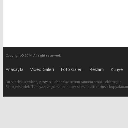
Copyright © 2014. All right reserved.
Anasayfa
Video Galeri
Foto Galeri
Reklam
Künye
Bu sitedeki içerikler,
Jettweb
Haber Yazılımının tanıtımı amaçlı eklemiştir.
Site içerisindeki Tüm yazı ve görseller haber sitesine aittir izinsiz kopyalana