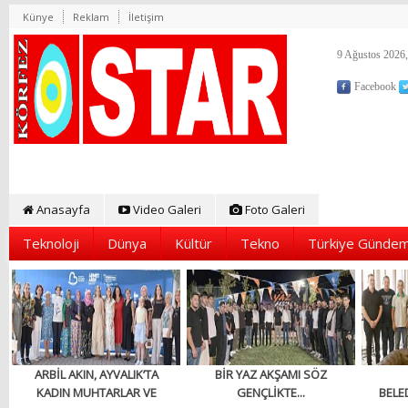
Künye
Reklam
İletişim
9 Ağustos 2026,
Facebook
Anasayfa
Video Galeri
Foto Galeri
Teknoloji
Dünya
Kültür
Tekno
Türkiye Gündem
ARBİL AKIN, AYVALIK’TA
BİR YAZ AKŞAMI SÖZ
KADIN MUHTARLAR VE
GENÇLİKTE...
BELED