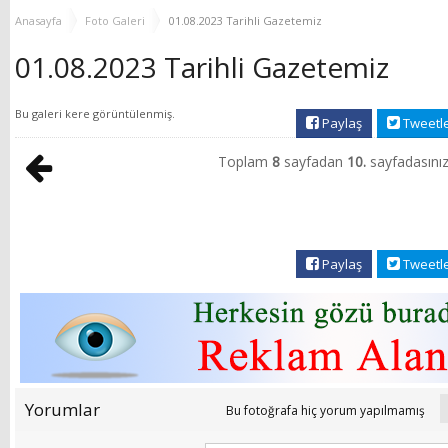
MUHTAR EŞLERİYLE
TOP
Anasayfa
Foto Galeri
01.08.2023 Tarihli Gazetemiz
BULUŞTU
01.08.2023 Tarihli Gazetemiz
Bu galeri
kere görüntülenmiş.
Paylaş
Tweetl
Toplam
8
sayfadan
10.
sayfadasınız
Paylaş
Tweetl
Yorumlar
Bu fotoğrafa hiç yorum yapılmamış